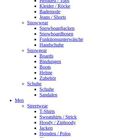
Hemden / Tops
Kleider / Röcke
Bademode
Jeans / Shorts
Snowwear
Snowboardjacken
Snowboardhosen
Funktionsunterwäsche
Handschuhe
Snowgear
Boards
Bindungen
Boots
Helme
Zubehör
Schuhe
Schuhe
Sandalen
Men
Streetwear
T-Shirts
Sweatshirts / Strick
Hoody / Ziphoody
Jacken
Hemden / Polos