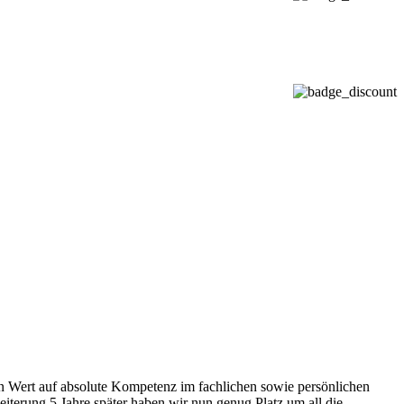
ßen Wert auf absolute Kompetenz im fachlichen sowie persönlichen
iterung 5 Jahre später haben wir nun genug Platz um all die