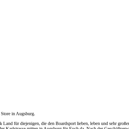
 Store in Augsburg.
 & Land für diejenigen, die den Boardsport lieben, leben und sehr gro
er Karlstrasse mitten in Augsburg für Euch da. Nach der Geschäftserwe