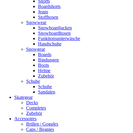
Shorts
Boardshorts
Jeans
Stoffhosen
Snowwear
Snowboardjacken
Snowboardhosen
Funktionsunterwäsche
Handschuhe
Snowgear
Boards
Bindungen
Boots
Helme
Zubehör
Schuhe
Schuhe
Sandalen
Skategear
Decks
Completes
Zubehör
Accessoires
Brillen / Goggles
Caps / Beanies