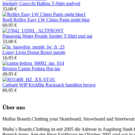
Iriedaily
Gnocchi Balboa T-Shirt undyed
33,00 €
Reell
Reflex Easy LW Chino Pants night blue
69,95 €
Patagonia
Water People Spotter T-Shirt und nat
33,00 €
Lousy Livin
Donut Boxer purple
16,95 €
Brixton
Castor Fedora Hut tan
49,95 €
Carhartt WIP
Kickflip Rucksack hamilton brown
89,95 €
Über uns
Mullus Boards.Clothing your Skateboard, Snowboard and Streetwear
Mullu´s Boards.Clothing ist seit 2005 die Adresse in Augsburg Stadt
Bereich legen. Seit der Shop Eröffnung im Oktober 2005 sind wir in d