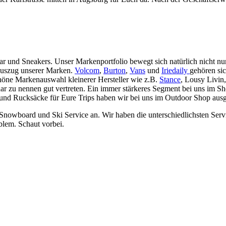
ar und Sneakers. Unser Markenportfolio bewegt sich natürlich nicht 
Auszug unserer Marken.
Volcom
,
Burton
,
Vans
und
Iriedaily
gehören si
höne Markenauswahl kleinerer Hersteller wie z.B.
Stance
, Lousy Livin
aar zu nennen gut vertreten. Ein immer stärkeres Segment bei uns im 
d Rucksäcke für Eure Trips haben wir bei uns im Outdoor Shop ausges
n Snowboard und Ski Service an. Wir haben die unterschiedlichsten Se
blem. Schaut vorbei.