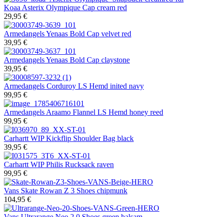
Koaa
Asterix Olympique Cap cream red
29,95 €
Armedangels
Yenaas Bold Cap velvet red
39,95 €
Armedangels
Yenaas Bold Cap claystone
39,95 €
Armedangels
Corduroy LS Hemd inited navy
99,95 €
Armedangels
Araamo Flannel LS Hemd honey reed
99,95 €
Carhartt WIP
Kickflip Shoulder Bag black
39,95 €
Carhartt WIP
Philis Rucksack raven
99,95 €
Vans
Skate Rowan Z 3 Shoes chipmunk
104,95 €
Vans
Ultrarange Neo 2 0 Shoes green balsam