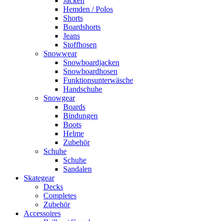
Jacken
Hemden / Polos
Shorts
Boardshorts
Jeans
Stoffhosen
Snowwear
Snowboardjacken
Snowboardhosen
Funktionsunterwäsche
Handschuhe
Snowgear
Boards
Bindungen
Boots
Helme
Zubehör
Schuhe
Schuhe
Sandalen
Skategear
Decks
Completes
Zubehör
Accessoires