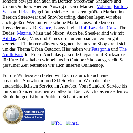
sondern bewget sich auch im Bereich Streetwear, Sneakers und
Urban Outdoor. Hier ein Auszug unserer Marken.
Volcom
,
Burton
,
Vans
und
Iriedaily
gehören sicher zu unseren größten Marken im
Bereich Streetwear und Snowboarding, daneben legen wir aber
auch großen Wert auf eine schöne Markenauswahl kleinerer
Hersteller wie z.B.
Stance
, Lousy Livin,
Huf
,
Bavarian Caps
, The
Dudes,
Mazine
, Mizu und Nixon. Auch bei Sneaker sind wir mit
Adidas
, Nike, Vans und Etnies um nur ein paar zu nennen gut
vertreten. Ein immer stärkeres Segment bei uns im Shop dreht sich
um das Thema Urban Outdoor. Hier haben wir
Patagonia
und
The
North Face
für Euch. Auch das passende Gepäck und Rucksäcke
für Eure Trips haben wir bei uns im Outdoor Shop ausgestellt. Seit
geraumer Zeit betreiben wir auch unseren Onlineshop.
Für die Wintersaison bieten wir Euch natürlich auch einen
passenden Snowboard und Ski Service an. Wir haben die
unterschiedlichsten Service im Angebot. Vom Standard Service bis
hin zum Stanzen machen wir alles für Euch. Auch das einstellen von
Skibindungen ist kein Problem. Schaut vorbei.