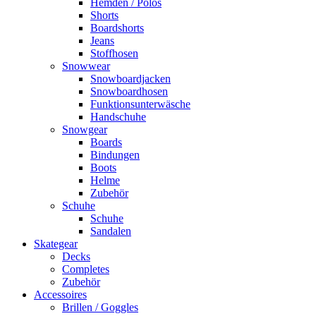
Hemden / Polos
Shorts
Boardshorts
Jeans
Stoffhosen
Snowwear
Snowboardjacken
Snowboardhosen
Funktionsunterwäsche
Handschuhe
Snowgear
Boards
Bindungen
Boots
Helme
Zubehör
Schuhe
Schuhe
Sandalen
Skategear
Decks
Completes
Zubehör
Accessoires
Brillen / Goggles