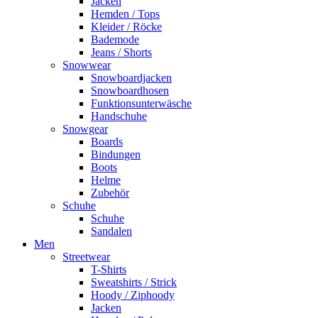
Jacken
Hemden / Tops
Kleider / Röcke
Bademode
Jeans / Shorts
Snowwear
Snowboardjacken
Snowboardhosen
Funktionsunterwäsche
Handschuhe
Snowgear
Boards
Bindungen
Boots
Helme
Zubehör
Schuhe
Schuhe
Sandalen
Men
Streetwear
T-Shirts
Sweatshirts / Strick
Hoody / Ziphoody
Jacken