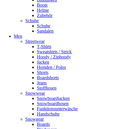
Boots
Helme
Zubehör
Schuhe
Schuhe
Sandalen
Men
Streetwear
T-Shirts
Sweatshirts / Strick
Hoody / Ziphoody
Jacken
Hemden / Polos
Shorts
Boardshorts
Jeans
Stoffhosen
Snowwear
Snowboardjacken
Snowboardhosen
Funktionsunterwäsche
Handschuhe
Snowgear
Boards