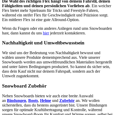
Die Wahl des richtigen Flex hängt von deinem Fahrstil, deinen
Fähigkeiten und deinen persönlichen Vorlieben ab
. Ein weicher
Flex bietet mehr Spielraum für Tricks und Freestyle-Fahren,
während ein steifer Flex für Geschwindigkeit und Präzision sorgt.
Ein mittlerer Flex ist eine gute Allround-Option.
Wenn du Fragen oder ein anderes Anliegen rund ums Snowboarden
hast, dann kannst du uns
hier
jederzeit kontaktieren.
Nachhaltigkeit und Umweltbewusstsein
Wir sind uns der Bedeutung von Nachhaltigkeit bewusst und
wählen unsere Produkte dementsprechend aus. Viele unserer
Snowboards werden aus umweltfreundlichen Materialien hergestellt
und unter fairen Bedingungen produziert. So kannst du sicher sein,
dass dein Kauf nicht nur deinem Fahrspaß, sondern auch der
Umwelt zugutekommt.
Snowboard Zubehör
Neben Snowboards bieten wir auch eine breite Auswahl
an
Bindungen
,
Boots
,
Helme
und
Zubehör
an. Wir wollen
sicherstellen, dass du bestens ausgerüstet bist. Unsere Bindungen
sorgen für optimale Kraftübertragung und Kontrolle, während
unsere Snowboard-Boots für Komfort und Wärme sorgen, selbst bei