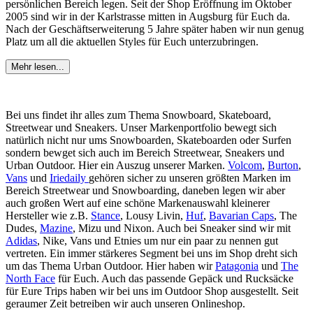
persönlichen Bereich legen. Seit der Shop Eröffnung im Oktober
2005 sind wir in der Karlstrasse mitten in Augsburg für Euch da.
Nach der Geschäftserweiterung 5 Jahre später haben wir nun genug
Platz um all die aktuellen Styles für Euch unterzubringen.
Mehr lesen...
Bei uns findet ihr alles zum Thema Snowboard, Skateboard,
Streetwear und Sneakers. Unser Markenportfolio bewegt sich
natürlich nicht nur ums Snowboarden, Skateboarden oder Surfen
sondern bewget sich auch im Bereich Streetwear, Sneakers und
Urban Outdoor. Hier ein Auszug unserer Marken.
Volcom
,
Burton
,
Vans
und
Iriedaily
gehören sicher zu unseren größten Marken im
Bereich Streetwear und Snowboarding, daneben legen wir aber
auch großen Wert auf eine schöne Markenauswahl kleinerer
Hersteller wie z.B.
Stance
, Lousy Livin,
Huf
,
Bavarian Caps
, The
Dudes,
Mazine
, Mizu und Nixon. Auch bei Sneaker sind wir mit
Adidas
, Nike, Vans und Etnies um nur ein paar zu nennen gut
vertreten. Ein immer stärkeres Segment bei uns im Shop dreht sich
um das Thema Urban Outdoor. Hier haben wir
Patagonia
und
The
North Face
für Euch. Auch das passende Gepäck und Rucksäcke
für Eure Trips haben wir bei uns im Outdoor Shop ausgestellt. Seit
geraumer Zeit betreiben wir auch unseren Onlineshop.