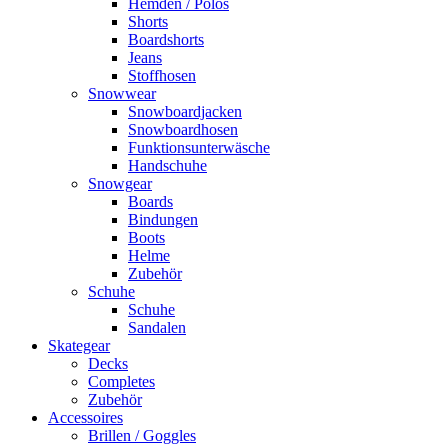
Hemden / Polos
Shorts
Boardshorts
Jeans
Stoffhosen
Snowwear
Snowboardjacken
Snowboardhosen
Funktionsunterwäsche
Handschuhe
Snowgear
Boards
Bindungen
Boots
Helme
Zubehör
Schuhe
Schuhe
Sandalen
Skategear
Decks
Completes
Zubehör
Accessoires
Brillen / Goggles