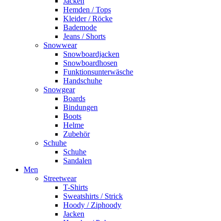
Jacken
Hemden / Tops
Kleider / Röcke
Bademode
Jeans / Shorts
Snowwear
Snowboardjacken
Snowboardhosen
Funktionsunterwäsche
Handschuhe
Snowgear
Boards
Bindungen
Boots
Helme
Zubehör
Schuhe
Schuhe
Sandalen
Men
Streetwear
T-Shirts
Sweatshirts / Strick
Hoody / Ziphoody
Jacken