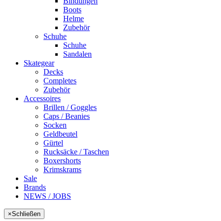
Bindungen
Boots
Helme
Zubehör
Schuhe
Schuhe
Sandalen
Skategear
Decks
Completes
Zubehör
Accessoires
Brillen / Goggles
Caps / Beanies
Socken
Geldbeutel
Gürtel
Rucksäcke / Taschen
Boxershorts
Krimskrams
Sale
Brands
NEWS / JOBS
×
Schließen