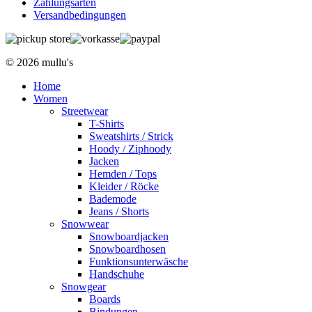
Zahlungsarten
Versandbedingungen
© 2026 mullu's
Home
Women
Streetwear
T-Shirts
Sweatshirts / Strick
Hoody / Ziphoody
Jacken
Hemden / Tops
Kleider / Röcke
Bademode
Jeans / Shorts
Snowwear
Snowboardjacken
Snowboardhosen
Funktionsunterwäsche
Handschuhe
Snowgear
Boards
Bindungen