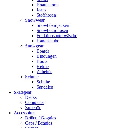
Boardshorts
Jeans
Stoffhosen
Snowwear
Snowboardjacken
Snowboardhosen
Funktionsunterwäsche
Handschuhe
Snowgear
Boards
Bindungen
Boots
Helme
Zubehör
Schuhe
Schuhe
Sandalen
Skategear
Decks
Completes
Zubehör
Accessoires
Brillen / Goggles
Caps / Beanies