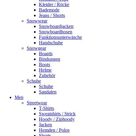
Kleider / Röcke
Bademode
Jeans / Shorts
Snowwear
Snowboardjacken
Snowboardhosen
Funktionsunterwäsche
Handschuhe
Snowgear
Boards
Bindungen
Boots
Helme
Zubehör
Schuhe
Schuhe
Sandalen
Men
Streetwear
T-Shirts
Sweatshirts / Strick
Hoody / Ziphoody
Jacken
Hemden / Polos
Shorts