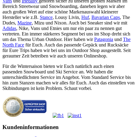
Vans
und
Iriedaily
gehören sicher zu unseren größten Marken im
Bereich Streetwear und Snowboarding, daneben legen wir aber
auch großen Wert auf eine schöne Markenauswahl kleinerer
Hersteller wie z.B.
Stance
, Lousy Livin,
Huf
,
Bavarian Caps
, The
Dudes,
Mazine
, Mizu und Nixon. Auch bei Sneaker sind wir mit
Adidas
, Nike, Vans und Etnies um nur ein paar zu nennen gut
vertreten. Ein immer stärkeres Segment bei uns im Shop dreht sich
um das Thema Urban Outdoor. Hier haben wir
Patagonia
und
The
North Face
für Euch. Auch das passende Gepäck und Rucksäcke
für Eure Trips haben wir bei uns im Outdoor Shop ausgestellt. Seit
geraumer Zeit betreiben wir auch unseren Onlineshop.
Für die Wintersaison bieten wir Euch natürlich auch einen
passenden Snowboard und Ski Service an. Wir haben die
unterschiedlichsten Service im Angebot. Vom Standard Service bis
hin zum Stanzen machen wir alles für Euch. Auch das einstellen von
Skibindungen ist kein Problem. Schaut vorbei.
Kundeninformationen