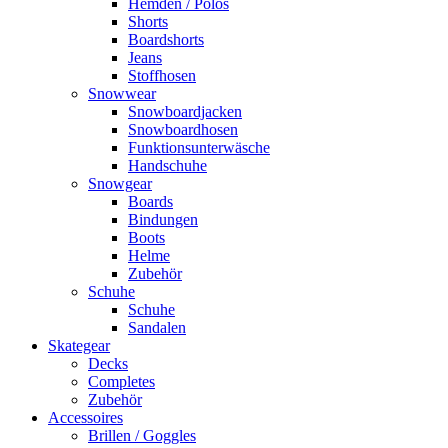
Hemden / Polos
Shorts
Boardshorts
Jeans
Stoffhosen
Snowwear
Snowboardjacken
Snowboardhosen
Funktionsunterwäsche
Handschuhe
Snowgear
Boards
Bindungen
Boots
Helme
Zubehör
Schuhe
Schuhe
Sandalen
Skategear
Decks
Completes
Zubehör
Accessoires
Brillen / Goggles