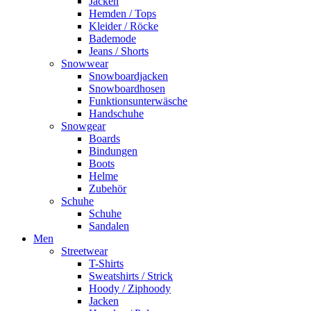
Jacken
Hemden / Tops
Kleider / Röcke
Bademode
Jeans / Shorts
Snowwear
Snowboardjacken
Snowboardhosen
Funktionsunterwäsche
Handschuhe
Snowgear
Boards
Bindungen
Boots
Helme
Zubehör
Schuhe
Schuhe
Sandalen
Men
Streetwear
T-Shirts
Sweatshirts / Strick
Hoody / Ziphoody
Jacken