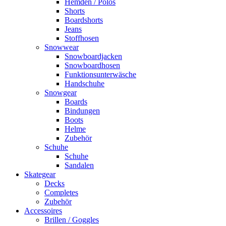
Hemden / Polos
Shorts
Boardshorts
Jeans
Stoffhosen
Snowwear
Snowboardjacken
Snowboardhosen
Funktionsunterwäsche
Handschuhe
Snowgear
Boards
Bindungen
Boots
Helme
Zubehör
Schuhe
Schuhe
Sandalen
Skategear
Decks
Completes
Zubehör
Accessoires
Brillen / Goggles