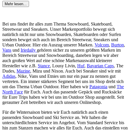
Mehr lesen...
Bei uns findet ihr alles zum Thema Snowboard, Skateboard,
Streetwear und Sneakers. Unser Markenportfolio bewegt sich
natürlich nicht nur ums Snowboarden, Skateboarden oder Surfen
sondern bewget sich auch im Bereich Streetwear, Sneakers und
Urban Outdoor. Hier ein Auszug unserer Marken.
Volcom
,
Burton
,
Vans
und
Iriedaily
gehören sicher zu unseren größten Marken im
Bereich Streetwear und Snowboarding, daneben legen wir aber
auch großen Wert auf eine schöne Markenauswahl kleinerer
Hersteller wie z.B.
Stance
, Lousy Livin,
Huf
,
Bavarian Caps
, The
Dudes,
Mazine
, Mizu und Nixon. Auch bei Sneaker sind wir mit
Adidas
, Nike, Vans und Etnies um nur ein paar zu nennen gut
vertreten. Ein immer stärkeres Segment bei uns im Shop dreht sich
um das Thema Urban Outdoor. Hier haben wir
Patagonia
und
The
North Face
für Euch. Auch das passende Gepäck und Rucksäcke
für Eure Trips haben wir bei uns im Outdoor Shop ausgestellt. Seit
geraumer Zeit betreiben wir auch unseren Onlineshop.
Für die Wintersaison bieten wir Euch natürlich auch einen
passenden Snowboard und Ski Service an. Wir haben die
unterschiedlichsten Service im Angebot. Vom Standard Service bis
hin zum Stanzen machen wir alles für Euch. Auch das einstellen von