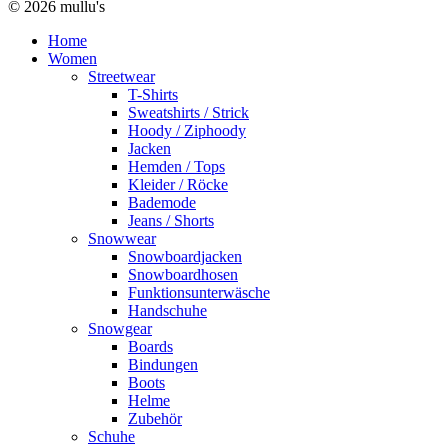
© 2026 mullu's
Home
Women
Streetwear
T-Shirts
Sweatshirts / Strick
Hoody / Ziphoody
Jacken
Hemden / Tops
Kleider / Röcke
Bademode
Jeans / Shorts
Snowwear
Snowboardjacken
Snowboardhosen
Funktionsunterwäsche
Handschuhe
Snowgear
Boards
Bindungen
Boots
Helme
Zubehör
Schuhe