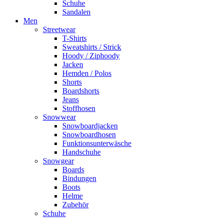
Schuhe
Sandalen
Men
Streetwear
T-Shirts
Sweatshirts / Strick
Hoody / Ziphoody
Jacken
Hemden / Polos
Shorts
Boardshorts
Jeans
Stoffhosen
Snowwear
Snowboardjacken
Snowboardhosen
Funktionsunterwäsche
Handschuhe
Snowgear
Boards
Bindungen
Boots
Helme
Zubehör
Schuhe