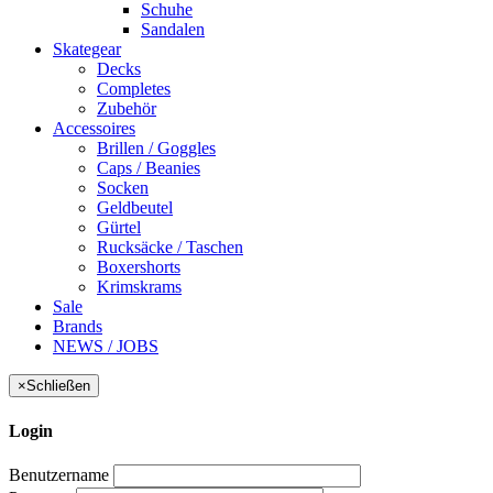
Schuhe
Sandalen
Skategear
Decks
Completes
Zubehör
Accessoires
Brillen / Goggles
Caps / Beanies
Socken
Geldbeutel
Gürtel
Rucksäcke / Taschen
Boxershorts
Krimskrams
Sale
Brands
NEWS / JOBS
×
Schließen
Login
Benutzername