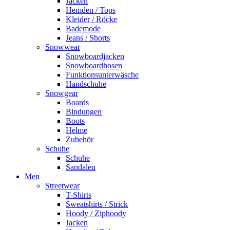
Jacken
Hemden / Tops
Kleider / Röcke
Bademode
Jeans / Shorts
Snowwear
Snowboardjacken
Snowboardhosen
Funktionsunterwäsche
Handschuhe
Snowgear
Boards
Bindungen
Boots
Helme
Zubehör
Schuhe
Schuhe
Sandalen
Men
Streetwear
T-Shirts
Sweatshirts / Strick
Hoody / Ziphoody
Jacken