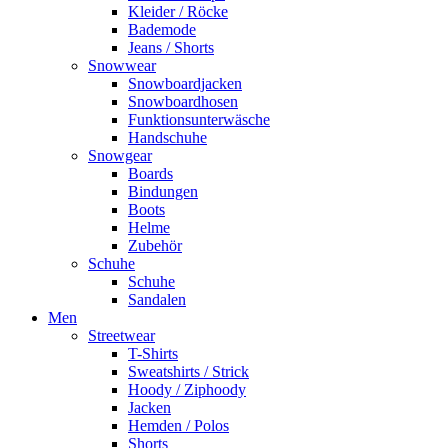
Kleider / Röcke
Bademode
Jeans / Shorts
Snowwear
Snowboardjacken
Snowboardhosen
Funktionsunterwäsche
Handschuhe
Snowgear
Boards
Bindungen
Boots
Helme
Zubehör
Schuhe
Schuhe
Sandalen
Men
Streetwear
T-Shirts
Sweatshirts / Strick
Hoody / Ziphoody
Jacken
Hemden / Polos
Shorts