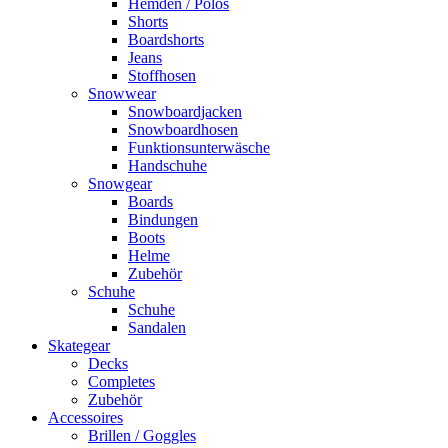
Hemden / Polos
Shorts
Boardshorts
Jeans
Stoffhosen
Snowwear
Snowboardjacken
Snowboardhosen
Funktionsunterwäsche
Handschuhe
Snowgear
Boards
Bindungen
Boots
Helme
Zubehör
Schuhe
Schuhe
Sandalen
Skategear
Decks
Completes
Zubehör
Accessoires
Brillen / Goggles