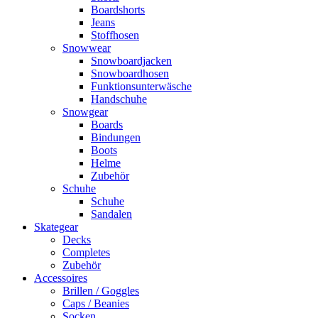
Boardshorts
Jeans
Stoffhosen
Snowwear
Snowboardjacken
Snowboardhosen
Funktionsunterwäsche
Handschuhe
Snowgear
Boards
Bindungen
Boots
Helme
Zubehör
Schuhe
Schuhe
Sandalen
Skategear
Decks
Completes
Zubehör
Accessoires
Brillen / Goggles
Caps / Beanies
Socken