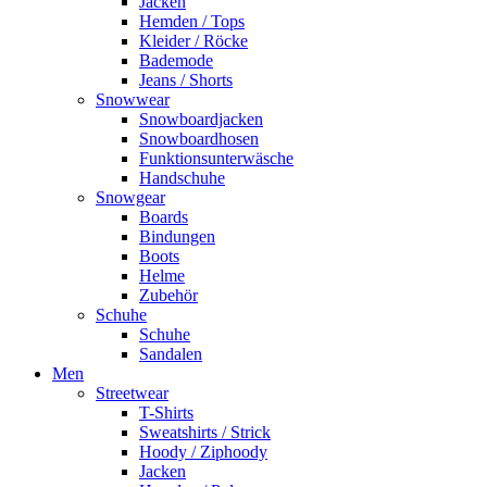
Jacken
Hemden / Tops
Kleider / Röcke
Bademode
Jeans / Shorts
Snowwear
Snowboardjacken
Snowboardhosen
Funktionsunterwäsche
Handschuhe
Snowgear
Boards
Bindungen
Boots
Helme
Zubehör
Schuhe
Schuhe
Sandalen
Men
Streetwear
T-Shirts
Sweatshirts / Strick
Hoody / Ziphoody
Jacken