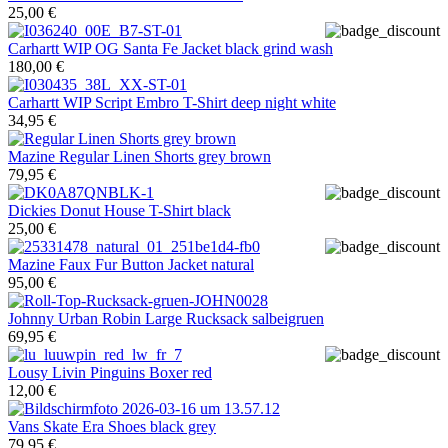
25,00 €
Carhartt WIP
OG Santa Fe Jacket black grind wash
180,00 €
Carhartt WIP
Script Embro T-Shirt deep night white
34,95 €
Mazine
Regular Linen Shorts grey brown
79,95 €
Dickies
Donut House T-Shirt black
25,00 €
Mazine
Faux Fur Button Jacket natural
95,00 €
Johnny Urban
Robin Large Rucksack salbeigruen
69,95 €
Lousy Livin
Pinguins Boxer red
12,00 €
Vans
Skate Era Shoes black grey
79,95 €