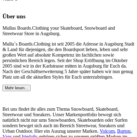
Über uns
Mullus Boards.Clothing your Skateboard, Snowboard and
Streetwear Store in Augsburg.
Mullu´s Boards.Clothing ist seit 2005 die Adresse in Augsburg Stadt
& Land für diejenigen, die den Boardsport lieben, leben und sehr
großen Wert auf absolute Kompetenz im fachlichen sowie
persönlichen Bereich legen. Seit der Shop Eröffnung im Oktober
2005 sind wir in der Karlstrasse mitten in Augsburg für Euch da.
Nach der Geschäftserweiterung 5 Jahre später haben wir nun genug
Platz um all die aktuellen Styles für Euch unterzubringen.
Mehr lesen...
Bei uns findet ihr alles zum Thema Snowboard, Skateboard,
Streetwear und Sneakers. Unser Markenportfolio bewegt sich
natürlich nicht nur ums Snowboarden, Skateboarden oder Surfen
sondern bewget sich auch im Bereich Streetwear, Sneakers und
Urban Outdoor. Hier ein Auszug unserer Marken.
Volcom
,
Burton
,
Vans
und
Iriedaily
gehören sicher zu unseren größten Marken im