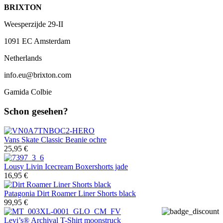
BRIXTON
Weesperzijde 29-II
1091 EC Amsterdam
Netherlands
info.eu@brixton.com
Gamida Colbie
Schon gesehen?
Vans
Skate Classic Beanie ochre
25,95 €
Lousy Livin
Icecream Boxershorts jade
16,95 €
Patagonia
Dirt Roamer Liner Shorts black
99,95 €
Levi’s®
Archival T-Shirt moonstruck