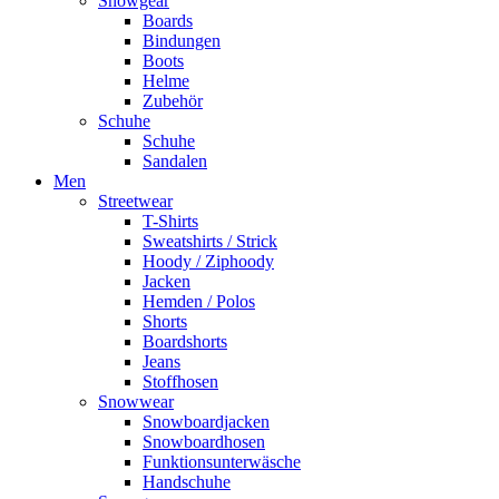
Snowgear
Boards
Bindungen
Boots
Helme
Zubehör
Schuhe
Schuhe
Sandalen
Men
Streetwear
T-Shirts
Sweatshirts / Strick
Hoody / Ziphoody
Jacken
Hemden / Polos
Shorts
Boardshorts
Jeans
Stoffhosen
Snowwear
Snowboardjacken
Snowboardhosen
Funktionsunterwäsche
Handschuhe