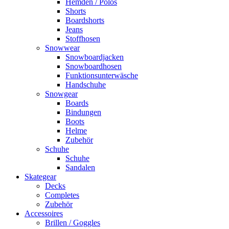
Hemden / Polos
Shorts
Boardshorts
Jeans
Stoffhosen
Snowwear
Snowboardjacken
Snowboardhosen
Funktionsunterwäsche
Handschuhe
Snowgear
Boards
Bindungen
Boots
Helme
Zubehör
Schuhe
Schuhe
Sandalen
Skategear
Decks
Completes
Zubehör
Accessoires
Brillen / Goggles