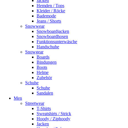
Jacken
Hemden / Tops
Kleider / Röcke
Bademode
Jeans / Shorts
Snowwear
Snowboardjacken
Snowboardhosen
Funktionsunterwäsche
Handschuhe
Snowgear
Boards
Bindungen
Boots
Helme
Zubehör
Schuhe
Schuhe
Sandalen
Men
Streetwear
T-Shirts
Sweatshirts / Strick
Hoody / Ziphoody
Jacken