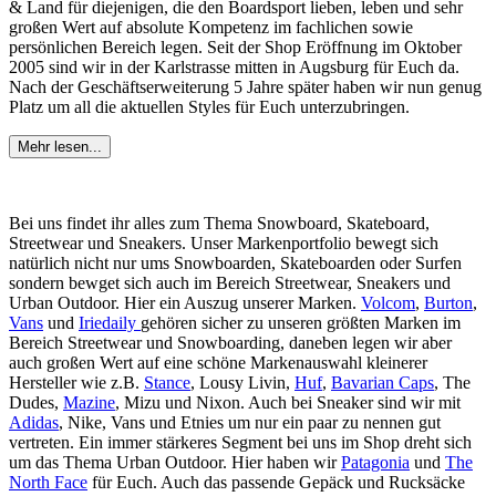
& Land für diejenigen, die den Boardsport lieben, leben und sehr
großen Wert auf absolute Kompetenz im fachlichen sowie
persönlichen Bereich legen. Seit der Shop Eröffnung im Oktober
2005 sind wir in der Karlstrasse mitten in Augsburg für Euch da.
Nach der Geschäftserweiterung 5 Jahre später haben wir nun genug
Platz um all die aktuellen Styles für Euch unterzubringen.
Mehr lesen...
Bei uns findet ihr alles zum Thema Snowboard, Skateboard,
Streetwear und Sneakers. Unser Markenportfolio bewegt sich
natürlich nicht nur ums Snowboarden, Skateboarden oder Surfen
sondern bewget sich auch im Bereich Streetwear, Sneakers und
Urban Outdoor. Hier ein Auszug unserer Marken.
Volcom
,
Burton
,
Vans
und
Iriedaily
gehören sicher zu unseren größten Marken im
Bereich Streetwear und Snowboarding, daneben legen wir aber
auch großen Wert auf eine schöne Markenauswahl kleinerer
Hersteller wie z.B.
Stance
, Lousy Livin,
Huf
,
Bavarian Caps
, The
Dudes,
Mazine
, Mizu und Nixon. Auch bei Sneaker sind wir mit
Adidas
, Nike, Vans und Etnies um nur ein paar zu nennen gut
vertreten. Ein immer stärkeres Segment bei uns im Shop dreht sich
um das Thema Urban Outdoor. Hier haben wir
Patagonia
und
The
North Face
für Euch. Auch das passende Gepäck und Rucksäcke