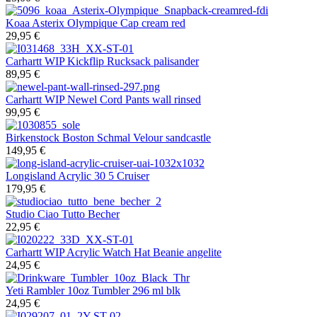
Koaa
Asterix Olympique Cap cream red
29,95 €
Carhartt WIP
Kickflip Rucksack palisander
89,95 €
Carhartt WIP
Newel Cord Pants wall rinsed
99,95 €
Birkenstock
Boston Schmal Velour sandcastle
149,95 €
Longisland
Acrylic 30 5 Cruiser
179,95 €
Studio Ciao
Tutto Becher
22,95 €
Carhartt WIP
Acrylic Watch Hat Beanie angelite
24,95 €
Yeti
Rambler 10oz Tumbler 296 ml blk
24,95 €