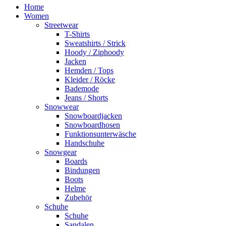
Home
Women
Streetwear
T-Shirts
Sweatshirts / Strick
Hoody / Ziphoody
Jacken
Hemden / Tops
Kleider / Röcke
Bademode
Jeans / Shorts
Snowwear
Snowboardjacken
Snowboardhosen
Funktionsunterwäsche
Handschuhe
Snowgear
Boards
Bindungen
Boots
Helme
Zubehör
Schuhe
Schuhe
Sandalen