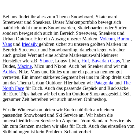
Bei uns findet ihr alles zum Thema Snowboard, Skateboard,
Streetwear und Sneakers. Unser Markenportfolio bewegt sich
natürlich nicht nur ums Snowboarden, Skateboarden oder Surfen
sondern bewget sich auch im Bereich Streetwear, Sneakers und
Urban Outdoor. Hier ein Auszug unserer Marken.
Volcom
,
Burton
,
Vans
und
Iriedaily
gehören sicher zu unseren größten Marken im
Bereich Streetwear und Snowboarding, daneben legen wir aber
auch großen Wert auf eine schöne Markenauswahl kleinerer
Hersteller wie z.B.
Stance
, Lousy Livin,
Huf
,
Bavarian Caps
, The
Dudes,
Mazine
, Mizu und Nixon. Auch bei Sneaker sind wir mit
Adidas
, Nike, Vans und Etnies um nur ein paar zu nennen gut
vertreten. Ein immer stärkeres Segment bei uns im Shop dreht sich
um das Thema Urban Outdoor. Hier haben wir
Patagonia
und
The
North Face
für Euch. Auch das passende Gepäck und Rucksäcke
für Eure Trips haben wir bei uns im Outdoor Shop ausgestellt. Seit
geraumer Zeit betreiben wir auch unseren Onlineshop.
Für die Wintersaison bieten wir Euch natürlich auch einen
passenden Snowboard und Ski Service an. Wir haben die
unterschiedlichsten Service im Angebot. Vom Standard Service bis
hin zum Stanzen machen wir alles für Euch. Auch das einstellen von
Skibindungen ist kein Problem. Schaut vorbei.