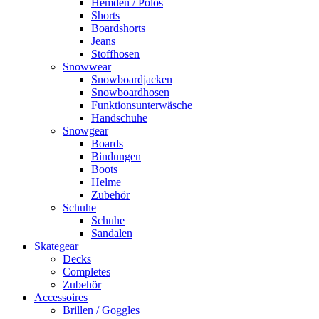
Hemden / Polos
Shorts
Boardshorts
Jeans
Stoffhosen
Snowwear
Snowboardjacken
Snowboardhosen
Funktionsunterwäsche
Handschuhe
Snowgear
Boards
Bindungen
Boots
Helme
Zubehör
Schuhe
Schuhe
Sandalen
Skategear
Decks
Completes
Zubehör
Accessoires
Brillen / Goggles