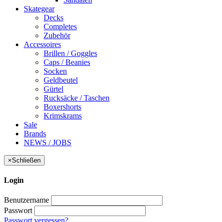
Skategear
Decks
Completes
Zubehör
Accessoires
Brillen / Goggles
Caps / Beanies
Socken
Geldbeutel
Gürtel
Rucksäcke / Taschen
Boxershorts
Krimskrams
Sale
Brands
NEWS / JOBS
×
Schließen
Login
Benutzername
Passwort
Passwort vergessen?