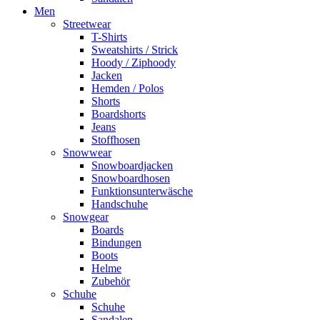
Men
Streetwear
T-Shirts
Sweatshirts / Strick
Hoody / Ziphoody
Jacken
Hemden / Polos
Shorts
Boardshorts
Jeans
Stoffhosen
Snowwear
Snowboardjacken
Snowboardhosen
Funktionsunterwäsche
Handschuhe
Snowgear
Boards
Bindungen
Boots
Helme
Zubehör
Schuhe
Schuhe
Sandalen