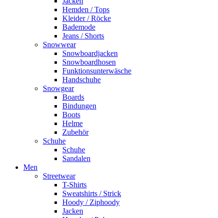
Jacken
Hemden / Tops
Kleider / Röcke
Bademode
Jeans / Shorts
Snowwear
Snowboardjacken
Snowboardhosen
Funktionsunterwäsche
Handschuhe
Snowgear
Boards
Bindungen
Boots
Helme
Zubehör
Schuhe
Schuhe
Sandalen
Men
Streetwear
T-Shirts
Sweatshirts / Strick
Hoody / Ziphoody
Jacken