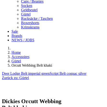
Caps / Beanies
Socken
Geldbeutel
Gürtel
Rucksäcke / Taschen
Boxershorts
Krimskrams
Sale
Brands
NEWS / JOBS
Home
Accessoires
Gürtel
Orcutt Webbing Belt khaki
Deer Lodge Belt imperial green
Script Belt cognac silver
Zurück zu:
Gürtel
Dickies
Orcutt Webbing