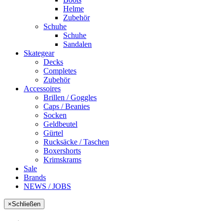
Helme
Zubehör
Schuhe
Schuhe
Sandalen
Skategear
Decks
Completes
Zubehör
Accessoires
Brillen / Goggles
Caps / Beanies
Socken
Geldbeutel
Gürtel
Rucksäcke / Taschen
Boxershorts
Krimskrams
Sale
Brands
NEWS / JOBS
×
Schließen