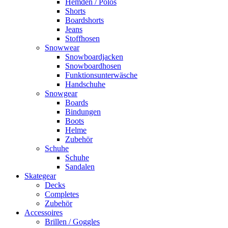
Hemden / Polos
Shorts
Boardshorts
Jeans
Stoffhosen
Snowwear
Snowboardjacken
Snowboardhosen
Funktionsunterwäsche
Handschuhe
Snowgear
Boards
Bindungen
Boots
Helme
Zubehör
Schuhe
Schuhe
Sandalen
Skategear
Decks
Completes
Zubehör
Accessoires
Brillen / Goggles