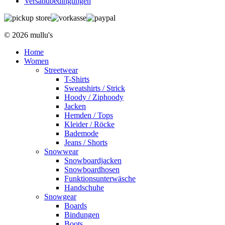
Versandbedingungen
© 2026 mullu's
Home
Women
Streetwear
T-Shirts
Sweatshirts / Strick
Hoody / Ziphoody
Jacken
Hemden / Tops
Kleider / Röcke
Bademode
Jeans / Shorts
Snowwear
Snowboardjacken
Snowboardhosen
Funktionsunterwäsche
Handschuhe
Snowgear
Boards
Bindungen
Boots