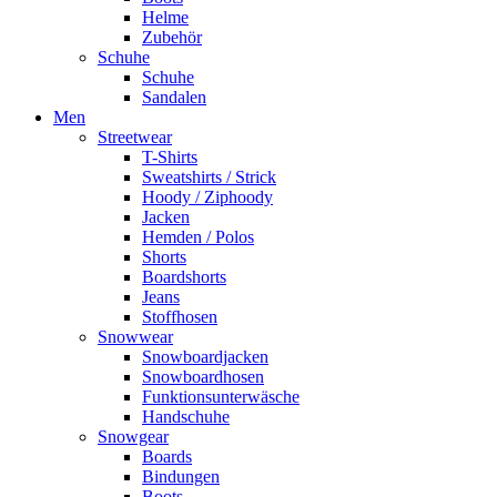
Helme
Zubehör
Schuhe
Schuhe
Sandalen
Men
Streetwear
T-Shirts
Sweatshirts / Strick
Hoody / Ziphoody
Jacken
Hemden / Polos
Shorts
Boardshorts
Jeans
Stoffhosen
Snowwear
Snowboardjacken
Snowboardhosen
Funktionsunterwäsche
Handschuhe
Snowgear
Boards
Bindungen
Boots