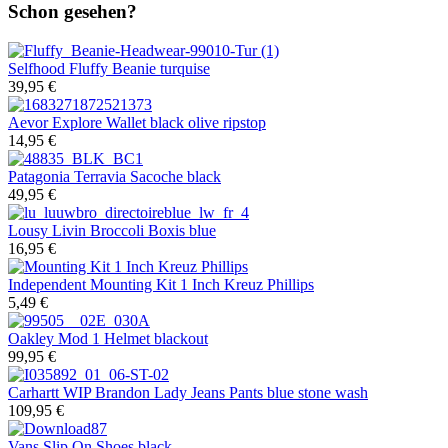
Schon gesehen?
Selfhood
Fluffy Beanie turquise
39,95 €
Aevor
Explore Wallet black olive ripstop
14,95 €
Patagonia
Terravia Sacoche black
49,95 €
Lousy Livin
Broccoli Boxis blue
16,95 €
Independent
Mounting Kit 1 Inch Kreuz Phillips
5,49 €
Oakley
Mod 1 Helmet blackout
99,95 €
Carhartt WIP
Brandon Lady Jeans Pants blue stone wash
109,95 €
Vans
Slip On Shoes black