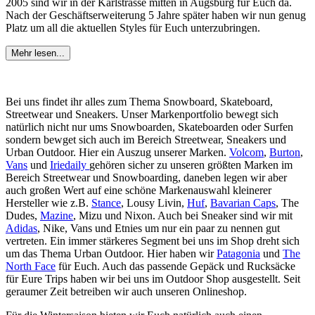
2005 sind wir in der Karlstrasse mitten in Augsburg für Euch da.
Nach der Geschäftserweiterung 5 Jahre später haben wir nun genug
Platz um all die aktuellen Styles für Euch unterzubringen.
Mehr lesen...
Bei uns findet ihr alles zum Thema Snowboard, Skateboard,
Streetwear und Sneakers. Unser Markenportfolio bewegt sich
natürlich nicht nur ums Snowboarden, Skateboarden oder Surfen
sondern bewget sich auch im Bereich Streetwear, Sneakers und
Urban Outdoor. Hier ein Auszug unserer Marken.
Volcom
,
Burton
,
Vans
und
Iriedaily
gehören sicher zu unseren größten Marken im
Bereich Streetwear und Snowboarding, daneben legen wir aber
auch großen Wert auf eine schöne Markenauswahl kleinerer
Hersteller wie z.B.
Stance
, Lousy Livin,
Huf
,
Bavarian Caps
, The
Dudes,
Mazine
, Mizu und Nixon. Auch bei Sneaker sind wir mit
Adidas
, Nike, Vans und Etnies um nur ein paar zu nennen gut
vertreten. Ein immer stärkeres Segment bei uns im Shop dreht sich
um das Thema Urban Outdoor. Hier haben wir
Patagonia
und
The
North Face
für Euch. Auch das passende Gepäck und Rucksäcke
für Eure Trips haben wir bei uns im Outdoor Shop ausgestellt. Seit
geraumer Zeit betreiben wir auch unseren Onlineshop.