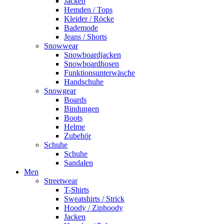
Jacken
Hemden / Tops
Kleider / Röcke
Bademode
Jeans / Shorts
Snowwear
Snowboardjacken
Snowboardhosen
Funktionsunterwäsche
Handschuhe
Snowgear
Boards
Bindungen
Boots
Helme
Zubehör
Schuhe
Schuhe
Sandalen
Men
Streetwear
T-Shirts
Sweatshirts / Strick
Hoody / Ziphoody
Jacken