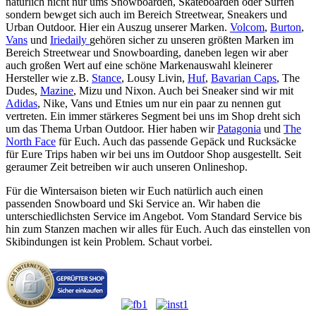
natürlich nicht nur ums Snowboarden, Skateboarden oder Surfen
sondern bewget sich auch im Bereich Streetwear, Sneakers und
Urban Outdoor. Hier ein Auszug unserer Marken.
Volcom
,
Burton
,
Vans
und
Iriedaily
gehören sicher zu unseren größten Marken im
Bereich Streetwear und Snowboarding, daneben legen wir aber
auch großen Wert auf eine schöne Markenauswahl kleinerer
Hersteller wie z.B.
Stance
, Lousy Livin,
Huf
,
Bavarian Caps
, The
Dudes,
Mazine
, Mizu und Nixon. Auch bei Sneaker sind wir mit
Adidas
, Nike, Vans und Etnies um nur ein paar zu nennen gut
vertreten. Ein immer stärkeres Segment bei uns im Shop dreht sich
um das Thema Urban Outdoor. Hier haben wir
Patagonia
und
The
North Face
für Euch. Auch das passende Gepäck und Rucksäcke
für Eure Trips haben wir bei uns im Outdoor Shop ausgestellt. Seit
geraumer Zeit betreiben wir auch unseren Onlineshop.
Für die Wintersaison bieten wir Euch natürlich auch einen
passenden Snowboard und Ski Service an. Wir haben die
unterschiedlichsten Service im Angebot. Vom Standard Service bis
hin zum Stanzen machen wir alles für Euch. Auch das einstellen von
Skibindungen ist kein Problem. Schaut vorbei.