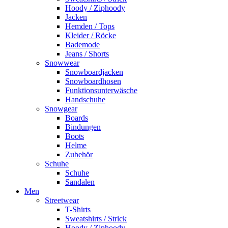
Hoody / Ziphoody
Jacken
Hemden / Tops
Kleider / Röcke
Bademode
Jeans / Shorts
Snowwear
Snowboardjacken
Snowboardhosen
Funktionsunterwäsche
Handschuhe
Snowgear
Boards
Bindungen
Boots
Helme
Zubehör
Schuhe
Schuhe
Sandalen
Men
Streetwear
T-Shirts
Sweatshirts / Strick
Hoody / Ziphoody