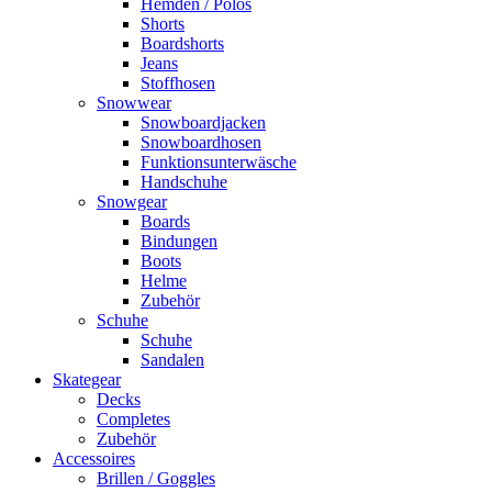
Hemden / Polos
Shorts
Boardshorts
Jeans
Stoffhosen
Snowwear
Snowboardjacken
Snowboardhosen
Funktionsunterwäsche
Handschuhe
Snowgear
Boards
Bindungen
Boots
Helme
Zubehör
Schuhe
Schuhe
Sandalen
Skategear
Decks
Completes
Zubehör
Accessoires
Brillen / Goggles