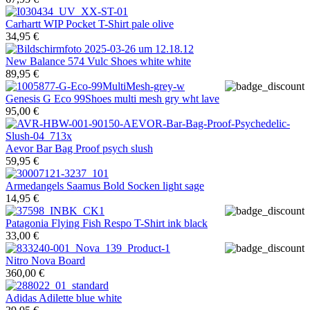
Carhartt WIP
Pocket T-Shirt pale olive
34,95 €
New Balance
574 Vulc Shoes white white
89,95 €
Genesis
G Eco 99Shoes multi mesh gry wht lave
95,00 €
Aevor
Bar Bag Proof psych slush
59,95 €
Armedangels
Saamus Bold Socken light sage
14,95 €
Patagonia
Flying Fish Respo T-Shirt ink black
33,00 €
Nitro
Nova Board
360,00 €
Adidas
Adilette blue white