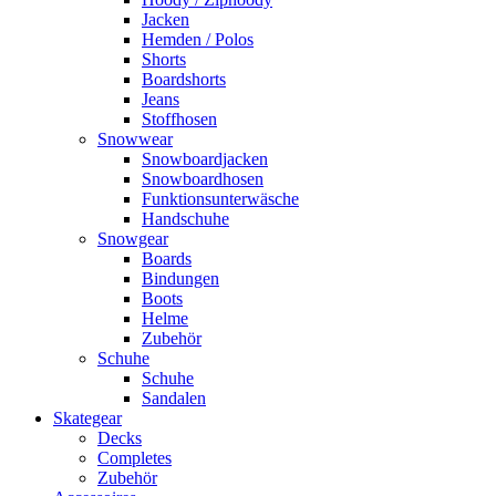
Jacken
Hemden / Polos
Shorts
Boardshorts
Jeans
Stoffhosen
Snowwear
Snowboardjacken
Snowboardhosen
Funktionsunterwäsche
Handschuhe
Snowgear
Boards
Bindungen
Boots
Helme
Zubehör
Schuhe
Schuhe
Sandalen
Skategear
Decks
Completes
Zubehör