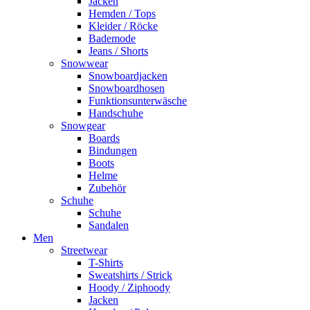
Jacken
Hemden / Tops
Kleider / Röcke
Bademode
Jeans / Shorts
Snowwear
Snowboardjacken
Snowboardhosen
Funktionsunterwäsche
Handschuhe
Snowgear
Boards
Bindungen
Boots
Helme
Zubehör
Schuhe
Schuhe
Sandalen
Men
Streetwear
T-Shirts
Sweatshirts / Strick
Hoody / Ziphoody
Jacken