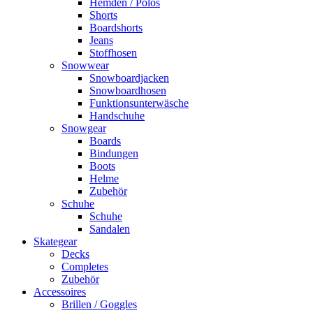
Hemden / Polos
Shorts
Boardshorts
Jeans
Stoffhosen
Snowwear
Snowboardjacken
Snowboardhosen
Funktionsunterwäsche
Handschuhe
Snowgear
Boards
Bindungen
Boots
Helme
Zubehör
Schuhe
Schuhe
Sandalen
Skategear
Decks
Completes
Zubehör
Accessoires
Brillen / Goggles