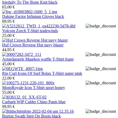
Iriedaily
To The Bone Knit black
65,00 €
Dakine
Factor Infinium Gloves black
69,95 €
Volcom
Zorch T-Shirt tradewinds
25,00 €
Huf
Crown Reverse Hut navy blazer
44,95 €
Armedangels
Maarkos waffle T-Shirt foam
45,00 €
Rip Curl
Icons Of Surf Relax T-Shirt super pink
22,00 €
MonsRoyale
Icon T-Shirt sport honey
55,00 €
Carhartt WIP
Calder Chino Pants blue
99,95 €
Burton
Swath Step On Boots black