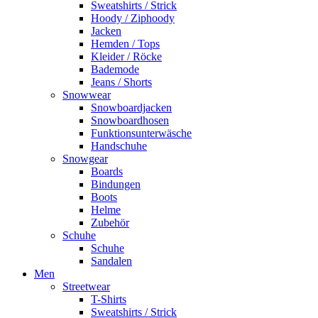
Sweatshirts / Strick
Hoody / Ziphoody
Jacken
Hemden / Tops
Kleider / Röcke
Bademode
Jeans / Shorts
Snowwear
Snowboardjacken
Snowboardhosen
Funktionsunterwäsche
Handschuhe
Snowgear
Boards
Bindungen
Boots
Helme
Zubehör
Schuhe
Schuhe
Sandalen
Men
Streetwear
T-Shirts
Sweatshirts / Strick