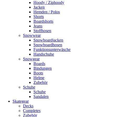
Hoody / Ziphoody
Jacken
Hemden / Polos
Shorts
Boardshorts
Jeans
Stoffhosen
Snowwear
Snowboardjacken
Snowboardhosen
Funktionsunterwäsche
Handschuhe
Snowgear
Boards
Bindungen
Boots
Helme
Zubehör
Schuhe
Schuhe
Sandalen
Skategear
Decks
Completes
Zubehör