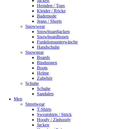
Jacken
Hemden / Tops
Kleider / Röcke
Bademode
Jeans / Shorts
Snowwear
Snowboardjacken
Snowboardhosen
Funktionsunterwäsche
Handschuhe
Snowgear
Boards
Bindungen
Boots
Helme
Zubehör
Schuhe
Schuhe
Sandalen
Men
Streetwear
T-Shirts
Sweatshirts / Strick
Hoody / Ziphoody
Jacken