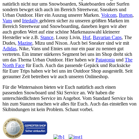
natürlich nicht nur ums Snowboarden, Skateboarden oder Surfen
sondern bewget sich auch im Bereich Streetwear, Sneakers und
Urban Outdoor. Hier ein Auszug unserer Marken.
Volcom
,
Burton
,
Vans
und
Iriedaily
gehören sicher zu unseren größten Marken im
Bereich Streetwear und Snowboarding, daneben legen wir aber
auch großen Wert auf eine schöne Markenauswahl kleinerer
Hersteller wie z.B.
Stance
, Lousy Livin,
Huf
,
Bavarian Caps
, The
Dudes,
Mazine
, Mizu und Nixon. Auch bei Sneaker sind wir mit
Adidas
, Nike, Vans und Etnies um nur ein paar zu nennen gut
vertreten. Ein immer stärkeres Segment bei uns im Shop dreht sich
um das Thema Urban Outdoor. Hier haben wir
Patagonia
und
The
North Face
für Euch. Auch das passende Gepäck und Rucksäcke
für Eure Trips haben wir bei uns im Outdoor Shop ausgestellt. Seit
geraumer Zeit betreiben wir auch unseren Onlineshop.
Für die Wintersaison bieten wir Euch natürlich auch einen
passenden Snowboard und Ski Service an. Wir haben die
unterschiedlichsten Service im Angebot. Vom Standard Service bis
hin zum Stanzen machen wir alles für Euch. Auch das einstellen von
Skibindungen ist kein Problem. Schaut vorbei.