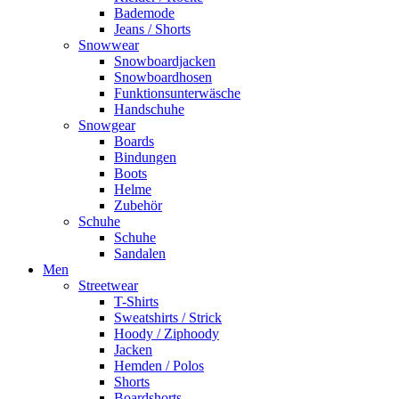
Bademode
Jeans / Shorts
Snowwear
Snowboardjacken
Snowboardhosen
Funktionsunterwäsche
Handschuhe
Snowgear
Boards
Bindungen
Boots
Helme
Zubehör
Schuhe
Schuhe
Sandalen
Men
Streetwear
T-Shirts
Sweatshirts / Strick
Hoody / Ziphoody
Jacken
Hemden / Polos
Shorts
Boardshorts