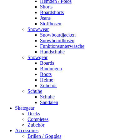
Hemden / Polos
Shorts
Boardshorts
Jeans
Stoffhosen
Snowwear
Snowboardjacken
Snowboardhosen
Funktionsunterwäsche
Handschuhe
Snowgear
Boards
Bindungen
Boots
Helme
Zubehör
Schuhe
Schuhe
Sandalen
Skategear
Decks
Completes
Zubehör
Accessoires
Brillen / Goggles