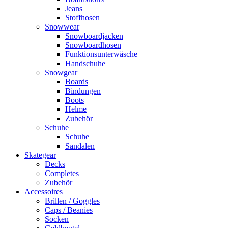
Jeans
Stoffhosen
Snowwear
Snowboardjacken
Snowboardhosen
Funktionsunterwäsche
Handschuhe
Snowgear
Boards
Bindungen
Boots
Helme
Zubehör
Schuhe
Schuhe
Sandalen
Skategear
Decks
Completes
Zubehör
Accessoires
Brillen / Goggles
Caps / Beanies
Socken