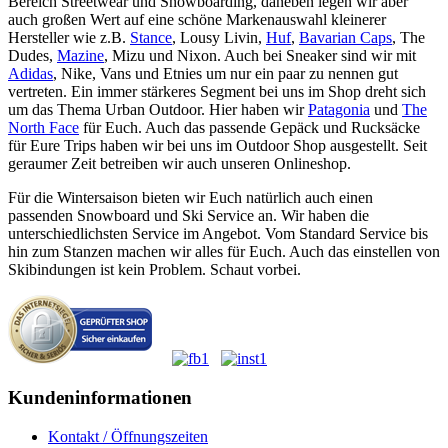
Bereich Streetwear und Snowboarding, daneben legen wir aber
auch großen Wert auf eine schöne Markenauswahl kleinerer
Hersteller wie z.B.
Stance
, Lousy Livin,
Huf
,
Bavarian Caps
, The
Dudes,
Mazine
, Mizu und Nixon. Auch bei Sneaker sind wir mit
Adidas
, Nike, Vans und Etnies um nur ein paar zu nennen gut
vertreten. Ein immer stärkeres Segment bei uns im Shop dreht sich
um das Thema Urban Outdoor. Hier haben wir
Patagonia
und
The
North Face
für Euch. Auch das passende Gepäck und Rucksäcke
für Eure Trips haben wir bei uns im Outdoor Shop ausgestellt. Seit
geraumer Zeit betreiben wir auch unseren Onlineshop.
Für die Wintersaison bieten wir Euch natürlich auch einen
passenden Snowboard und Ski Service an. Wir haben die
unterschiedlichsten Service im Angebot. Vom Standard Service bis
hin zum Stanzen machen wir alles für Euch. Auch das einstellen von
Skibindungen ist kein Problem. Schaut vorbei.
Kundeninformationen
Kontakt / Öffnungszeiten