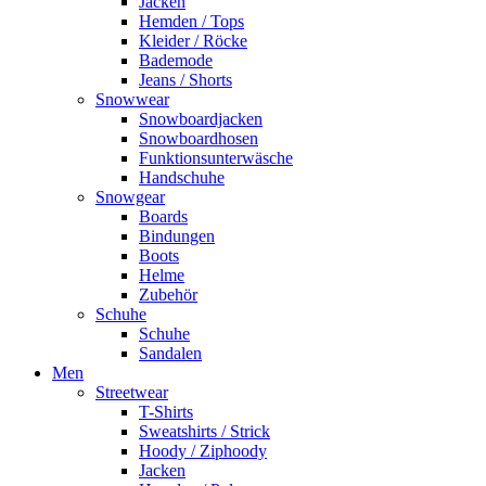
Jacken
Hemden / Tops
Kleider / Röcke
Bademode
Jeans / Shorts
Snowwear
Snowboardjacken
Snowboardhosen
Funktionsunterwäsche
Handschuhe
Snowgear
Boards
Bindungen
Boots
Helme
Zubehör
Schuhe
Schuhe
Sandalen
Men
Streetwear
T-Shirts
Sweatshirts / Strick
Hoody / Ziphoody
Jacken