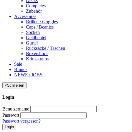
Decks
Completes
Zubehör
Accessoires
Brillen / Goggles
Caps / Beanies
Socken
Geldbeutel
Gürtel
Rucksäcke / Taschen
Boxershorts
Krimskrams
Sale
Brands
NEWS / JOBS
×
Schließen
Login
Benutzername
Passwort
Passwort vergessen?
Login