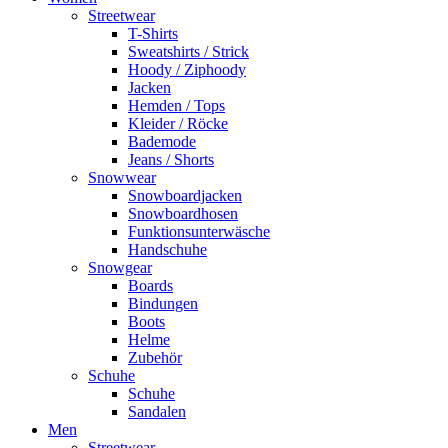
Streetwear
T-Shirts
Sweatshirts / Strick
Hoody / Ziphoody
Jacken
Hemden / Tops
Kleider / Röcke
Bademode
Jeans / Shorts
Snowwear
Snowboardjacken
Snowboardhosen
Funktionsunterwäsche
Handschuhe
Snowgear
Boards
Bindungen
Boots
Helme
Zubehör
Schuhe
Schuhe
Sandalen
Men
Streetwear