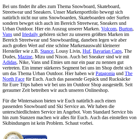
Bei uns findet ihr alles zum Thema Snowboard, Skateboard,
Streetwear und Sneakers. Unser Markenportfolio bewegt sich
natürlich nicht nur ums Snowboarden, Skateboarden oder Surfen
sondern bewget sich auch im Bereich Streetwear, Sneakers und
Urban Outdoor. Hier ein Auszug unserer Marken.
Volcom
,
Burton
,
Vans
und
Iriedaily
gehören sicher zu unseren größten Marken im
Bereich Streetwear und Snowboarding, daneben legen wir aber
auch großen Wert auf eine schöne Markenauswahl kleinerer
Hersteller wie z.B.
Stance
, Lousy Livin,
Huf
,
Bavarian Caps
, The
Dudes,
Mazine
, Mizu und Nixon. Auch bei Sneaker sind wir mit
Adidas
, Nike, Vans und Etnies um nur ein paar zu nennen gut
vertreten. Ein immer stärkeres Segment bei uns im Shop dreht sich
um das Thema Urban Outdoor. Hier haben wir
Patagonia
und
The
North Face
für Euch. Auch das passende Gepäck und Rucksäcke
für Eure Trips haben wir bei uns im Outdoor Shop ausgestellt. Seit
geraumer Zeit betreiben wir auch unseren Onlineshop.
Für die Wintersaison bieten wir Euch natürlich auch einen
passenden Snowboard und Ski Service an. Wir haben die
unterschiedlichsten Service im Angebot. Vom Standard Service bis
hin zum Stanzen machen wir alles für Euch. Auch das einstellen von
Skibindungen ist kein Problem. Schaut vorbei.