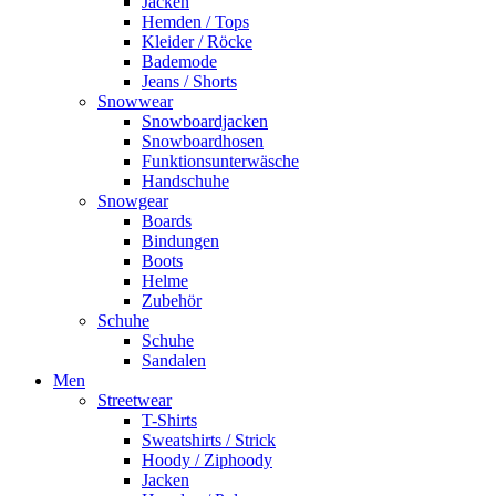
Jacken
Hemden / Tops
Kleider / Röcke
Bademode
Jeans / Shorts
Snowwear
Snowboardjacken
Snowboardhosen
Funktionsunterwäsche
Handschuhe
Snowgear
Boards
Bindungen
Boots
Helme
Zubehör
Schuhe
Schuhe
Sandalen
Men
Streetwear
T-Shirts
Sweatshirts / Strick
Hoody / Ziphoody
Jacken