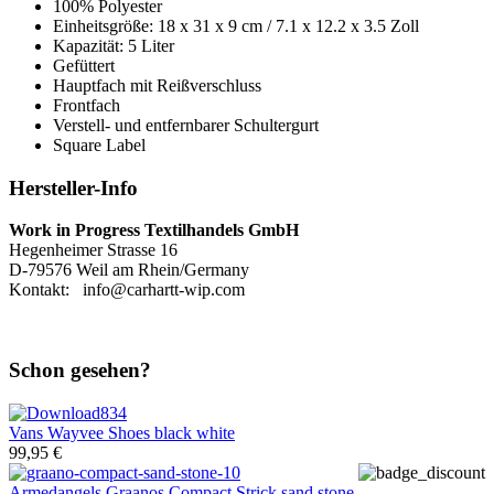
100% Polyester
Einheitsgröße: 18 x 31 x 9 cm / 7.1 x 12.2 x 3.5 Zoll
Kapazität: 5 Liter
Gefüttert
Hauptfach mit Reißverschluss
Frontfach
Verstell- und entfernbarer Schultergurt
Square Label
Hersteller-Info
Work in Progress Textilhandels GmbH
Hegenheimer Strasse 16
D-79576 Weil am Rhein/Germany
Kontakt: info@carhartt-wip.com
Schon gesehen?
Vans
Wayvee Shoes black white
99,95 €
Armedangels
Graanos Compact Strick sand stone