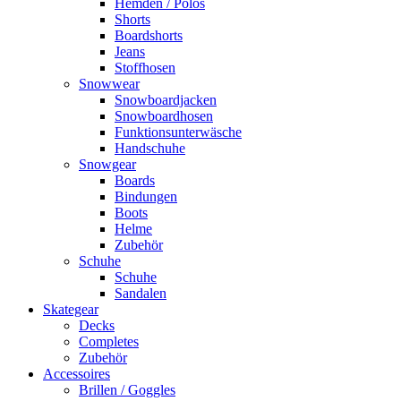
Hemden / Polos
Shorts
Boardshorts
Jeans
Stoffhosen
Snowwear
Snowboardjacken
Snowboardhosen
Funktionsunterwäsche
Handschuhe
Snowgear
Boards
Bindungen
Boots
Helme
Zubehör
Schuhe
Schuhe
Sandalen
Skategear
Decks
Completes
Zubehör
Accessoires
Brillen / Goggles