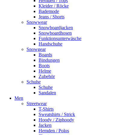
Hemden / Tops
Kleider / Röcke
Bademode
Jeans / Shorts
Snowwear
Snowboardjacken
Snowboardhosen
Funktionsunterwäsche
Handschuhe
Snowgear
Boards
Bindungen
Boots
Helme
Zubehör
Schuhe
Schuhe
Sandalen
Men
Streetwear
T-Shirts
Sweatshirts / Strick
Hoody / Ziphoody
Jacken
Hemden / Polos