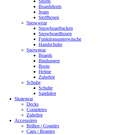
Shorts
Boardshorts
Jeans
Stoffhosen
Snowwear
Snowboardjacken
Snowboardhosen
Funktionsunterwäsche
Handschuhe
Snowgear
Boards
Bindungen
Boots
Helme
Zubehör
Schuhe
Schuhe
Sandalen
Skategear
Decks
Completes
Zubehör
Accessoires
Brillen / Goggles
Caps / Beanies