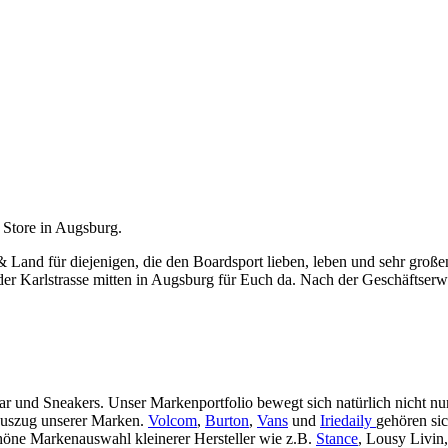
 Store in Augsburg.
 & Land für diejenigen, die den Boardsport lieben, leben und sehr gro
er Karlstrasse mitten in Augsburg für Euch da. Nach der Geschäftserwe
ar und Sneakers. Unser Markenportfolio bewegt sich natürlich nicht 
Auszug unserer Marken.
Volcom
,
Burton
,
Vans
und
Iriedaily
gehören si
höne Markenauswahl kleinerer Hersteller wie z.B.
Stance
, Lousy Livin