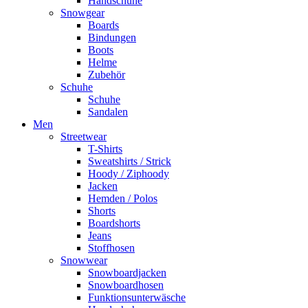
Handschuhe
Snowgear
Boards
Bindungen
Boots
Helme
Zubehör
Schuhe
Schuhe
Sandalen
Men
Streetwear
T-Shirts
Sweatshirts / Strick
Hoody / Ziphoody
Jacken
Hemden / Polos
Shorts
Boardshorts
Jeans
Stoffhosen
Snowwear
Snowboardjacken
Snowboardhosen
Funktionsunterwäsche