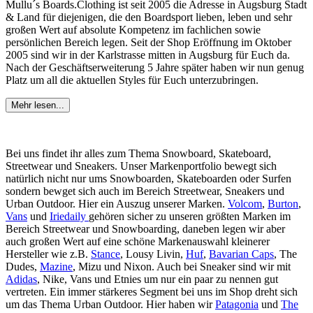
Mullu´s Boards.Clothing ist seit 2005 die Adresse in Augsburg Stadt
& Land für diejenigen, die den Boardsport lieben, leben und sehr
großen Wert auf absolute Kompetenz im fachlichen sowie
persönlichen Bereich legen. Seit der Shop Eröffnung im Oktober
2005 sind wir in der Karlstrasse mitten in Augsburg für Euch da.
Nach der Geschäftserweiterung 5 Jahre später haben wir nun genug
Platz um all die aktuellen Styles für Euch unterzubringen.
Mehr lesen...
Bei uns findet ihr alles zum Thema Snowboard, Skateboard,
Streetwear und Sneakers. Unser Markenportfolio bewegt sich
natürlich nicht nur ums Snowboarden, Skateboarden oder Surfen
sondern bewget sich auch im Bereich Streetwear, Sneakers und
Urban Outdoor. Hier ein Auszug unserer Marken.
Volcom
,
Burton
,
Vans
und
Iriedaily
gehören sicher zu unseren größten Marken im
Bereich Streetwear und Snowboarding, daneben legen wir aber
auch großen Wert auf eine schöne Markenauswahl kleinerer
Hersteller wie z.B.
Stance
, Lousy Livin,
Huf
,
Bavarian Caps
, The
Dudes,
Mazine
, Mizu und Nixon. Auch bei Sneaker sind wir mit
Adidas
, Nike, Vans und Etnies um nur ein paar zu nennen gut
vertreten. Ein immer stärkeres Segment bei uns im Shop dreht sich
um das Thema Urban Outdoor. Hier haben wir
Patagonia
und
The