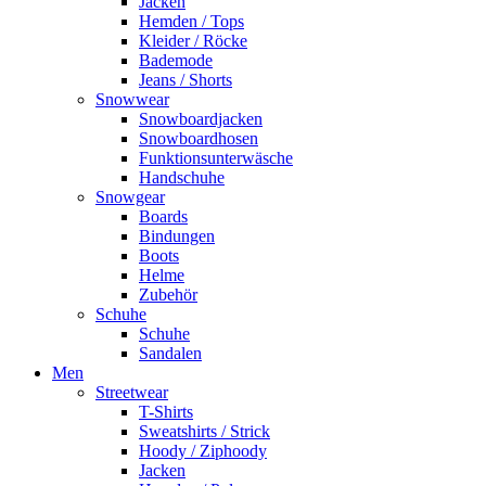
Jacken
Hemden / Tops
Kleider / Röcke
Bademode
Jeans / Shorts
Snowwear
Snowboardjacken
Snowboardhosen
Funktionsunterwäsche
Handschuhe
Snowgear
Boards
Bindungen
Boots
Helme
Zubehör
Schuhe
Schuhe
Sandalen
Men
Streetwear
T-Shirts
Sweatshirts / Strick
Hoody / Ziphoody
Jacken