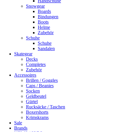
Handschuhe
Snowgear
Boards
Bindungen
Boots
Helme
Zubehör
Schuhe
Schuhe
Sandalen
Skategear
Decks
Completes
Zubehör
Accessoires
Brillen / Goggles
Caps / Beanies
Socken
Geldbeutel
Gürtel
Rucksäcke / Taschen
Boxershorts
Krimskrams
Sale
Brands