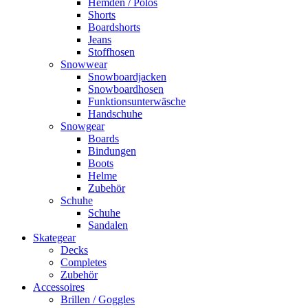
Hemden / Polos
Shorts
Boardshorts
Jeans
Stoffhosen
Snowwear
Snowboardjacken
Snowboardhosen
Funktionsunterwäsche
Handschuhe
Snowgear
Boards
Bindungen
Boots
Helme
Zubehör
Schuhe
Schuhe
Sandalen
Skategear
Decks
Completes
Zubehör
Accessoires
Brillen / Goggles