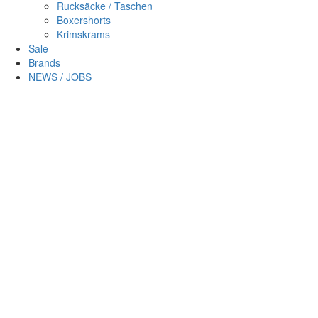
Rucksäcke / Taschen
Boxershorts
Krimskrams
Sale
Brands
NEWS / JOBS
Sc
×
Login
Benutzername
Passwort
Passwort vergessen?
Login