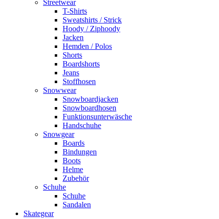
Streetwear
T-Shirts
Sweatshirts / Strick
Hoody / Ziphoody
Jacken
Hemden / Polos
Shorts
Boardshorts
Jeans
Stoffhosen
Snowwear
Snowboardjacken
Snowboardhosen
Funktionsunterwäsche
Handschuhe
Snowgear
Boards
Bindungen
Boots
Helme
Zubehör
Schuhe
Schuhe
Sandalen
Skategear