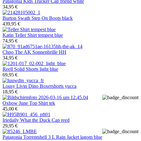
Patagonia
Kids Trucker Cap friend white
34,95 €
Burton
Swath Step On Boots black
439,95 €
Katin
Teller Shirt tempest blue
74,95 €
Chpo
The AK Sonnenbrille HH
34,95 €
Reell
Solid Shorts light blue
69,95 €
Lousy Livin
Dino Boxershorts yucca
18,95 €
Oxbow
June Top Shirt tek
45,00 €
Iriedaily
What the Duck Cap reed
29,95 €
Patagonia
Torrentshell 3 L Rain Jacket lagom blue