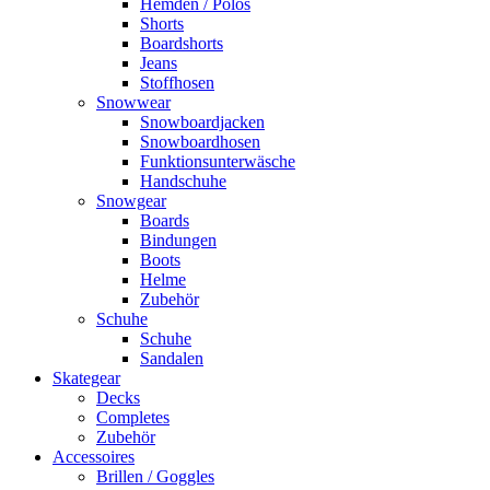
Hemden / Polos
Shorts
Boardshorts
Jeans
Stoffhosen
Snowwear
Snowboardjacken
Snowboardhosen
Funktionsunterwäsche
Handschuhe
Snowgear
Boards
Bindungen
Boots
Helme
Zubehör
Schuhe
Schuhe
Sandalen
Skategear
Decks
Completes
Zubehör
Accessoires
Brillen / Goggles