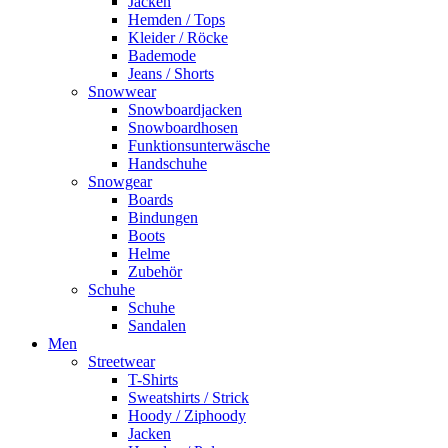
Jacken
Hemden / Tops
Kleider / Röcke
Bademode
Jeans / Shorts
Snowwear
Snowboardjacken
Snowboardhosen
Funktionsunterwäsche
Handschuhe
Snowgear
Boards
Bindungen
Boots
Helme
Zubehör
Schuhe
Schuhe
Sandalen
Men
Streetwear
T-Shirts
Sweatshirts / Strick
Hoody / Ziphoody
Jacken