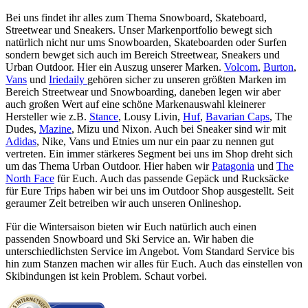
Bei uns findet ihr alles zum Thema Snowboard, Skateboard,
Streetwear und Sneakers. Unser Markenportfolio bewegt sich
natürlich nicht nur ums Snowboarden, Skateboarden oder Surfen
sondern bewget sich auch im Bereich Streetwear, Sneakers und
Urban Outdoor. Hier ein Auszug unserer Marken.
Volcom
,
Burton
,
Vans
und
Iriedaily
gehören sicher zu unseren größten Marken im
Bereich Streetwear und Snowboarding, daneben legen wir aber
auch großen Wert auf eine schöne Markenauswahl kleinerer
Hersteller wie z.B.
Stance
, Lousy Livin,
Huf
,
Bavarian Caps
, The
Dudes,
Mazine
, Mizu und Nixon. Auch bei Sneaker sind wir mit
Adidas
, Nike, Vans und Etnies um nur ein paar zu nennen gut
vertreten. Ein immer stärkeres Segment bei uns im Shop dreht sich
um das Thema Urban Outdoor. Hier haben wir
Patagonia
und
The
North Face
für Euch. Auch das passende Gepäck und Rucksäcke
für Eure Trips haben wir bei uns im Outdoor Shop ausgestellt. Seit
geraumer Zeit betreiben wir auch unseren Onlineshop.
Für die Wintersaison bieten wir Euch natürlich auch einen
passenden Snowboard und Ski Service an. Wir haben die
unterschiedlichsten Service im Angebot. Vom Standard Service bis
hin zum Stanzen machen wir alles für Euch. Auch das einstellen von
Skibindungen ist kein Problem. Schaut vorbei.