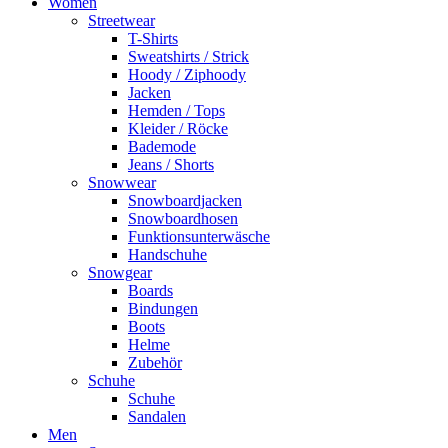
Women
Streetwear
T-Shirts
Sweatshirts / Strick
Hoody / Ziphoody
Jacken
Hemden / Tops
Kleider / Röcke
Bademode
Jeans / Shorts
Snowwear
Snowboardjacken
Snowboardhosen
Funktionsunterwäsche
Handschuhe
Snowgear
Boards
Bindungen
Boots
Helme
Zubehör
Schuhe
Schuhe
Sandalen
Men