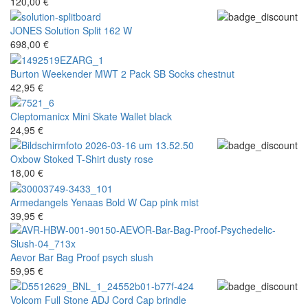
120,00 €
JONES
Solution Split 162 W
698,00 €
Burton
Weekender MWT 2 Pack SB Socks chestnut
42,95 €
Cleptomanicx
Mini Skate Wallet black
24,95 €
Oxbow
Stoked T-Shirt dusty rose
18,00 €
Armedangels
Yenaas Bold W Cap pink mist
39,95 €
Aevor
Bar Bag Proof psych slush
59,95 €
Volcom
Full Stone ADJ Cord Cap brindle