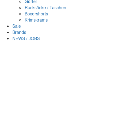
Gürtel
Rucksäcke / Taschen
Boxershorts
Krimskrams
Sale
Brands
NEWS / JOBS
Sc
×
Login
Benutzername
Passwort
Passwort vergessen?
Login