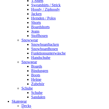
T-Shirts
Sweatshirts / Strick
Hoody / Ziphoody
Jacken
Hemden / Polos
Shorts
Boardshorts
Jeans
Stoffhosen
Snowwear
Snowboardjacken
Snowboardhosen
Funktionsunterwäsche
Handschuhe
Snowgear
Boards
Bindungen
Boots
Helme
Zubehör
Schuhe
Schuhe
Sandalen
Skategear
Decks