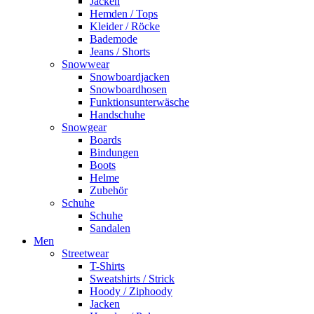
Jacken
Hemden / Tops
Kleider / Röcke
Bademode
Jeans / Shorts
Snowwear
Snowboardjacken
Snowboardhosen
Funktionsunterwäsche
Handschuhe
Snowgear
Boards
Bindungen
Boots
Helme
Zubehör
Schuhe
Schuhe
Sandalen
Men
Streetwear
T-Shirts
Sweatshirts / Strick
Hoody / Ziphoody
Jacken