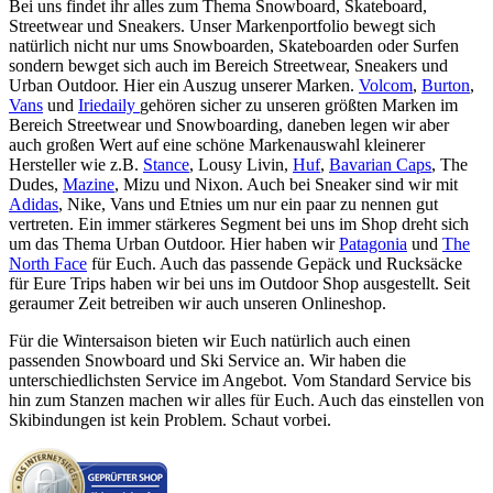
Bei uns findet ihr alles zum Thema Snowboard, Skateboard,
Streetwear und Sneakers. Unser Markenportfolio bewegt sich
natürlich nicht nur ums Snowboarden, Skateboarden oder Surfen
sondern bewget sich auch im Bereich Streetwear, Sneakers und
Urban Outdoor. Hier ein Auszug unserer Marken.
Volcom
,
Burton
,
Vans
und
Iriedaily
gehören sicher zu unseren größten Marken im
Bereich Streetwear und Snowboarding, daneben legen wir aber
auch großen Wert auf eine schöne Markenauswahl kleinerer
Hersteller wie z.B.
Stance
, Lousy Livin,
Huf
,
Bavarian Caps
, The
Dudes,
Mazine
, Mizu und Nixon. Auch bei Sneaker sind wir mit
Adidas
, Nike, Vans und Etnies um nur ein paar zu nennen gut
vertreten. Ein immer stärkeres Segment bei uns im Shop dreht sich
um das Thema Urban Outdoor. Hier haben wir
Patagonia
und
The
North Face
für Euch. Auch das passende Gepäck und Rucksäcke
für Eure Trips haben wir bei uns im Outdoor Shop ausgestellt. Seit
geraumer Zeit betreiben wir auch unseren Onlineshop.
Für die Wintersaison bieten wir Euch natürlich auch einen
passenden Snowboard und Ski Service an. Wir haben die
unterschiedlichsten Service im Angebot. Vom Standard Service bis
hin zum Stanzen machen wir alles für Euch. Auch das einstellen von
Skibindungen ist kein Problem. Schaut vorbei.