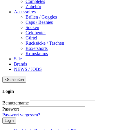
Completes
Zubehör
Accessoires
Brillen / Goggles
Caps / Beanies
Socken
Geldbeutel
Gürtel
Rucksäcke / Taschen
Boxershorts
Krimskrams
Sale
Brands
NEWS / JOBS
×
Schließen
Login
Benutzername
Passwort
Passwort vergessen?
Login