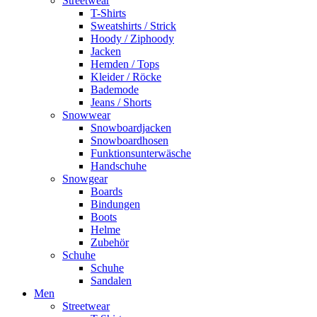
Streetwear
T-Shirts
Sweatshirts / Strick
Hoody / Ziphoody
Jacken
Hemden / Tops
Kleider / Röcke
Bademode
Jeans / Shorts
Snowwear
Snowboardjacken
Snowboardhosen
Funktionsunterwäsche
Handschuhe
Snowgear
Boards
Bindungen
Boots
Helme
Zubehör
Schuhe
Schuhe
Sandalen
Men
Streetwear