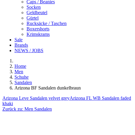
Caps / Beanies
Socken
Geldbeutel
Gürtel
Rucksäcke / Taschen
Boxershorts
Krimskrams
Sale
Brands
NEWS / JOBS
Home
Men
Schuhe
Sandalen
Arizona BF Sandalen dunkelbraun
Arizona Leve Sandalen velvet grey
Arizona FL WB Sandalen faded
khaki
Zurück zu:
Men Sandalen