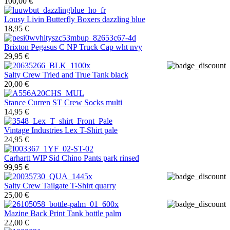
100,00 €
Lousy Livin
Butterfly Boxers dazzling blue
18,95 €
Brixton
Pegasus C NP Truck Cap wht nvy
29,95 €
Salty Crew
Tried and True Tank black
20,00 €
Stance
Curren ST Crew Socks multi
14,95 €
Vintage Industries
Lex T-Shirt pale
24,95 €
Carhartt WIP
Sid Chino Pants park rinsed
99,95 €
Salty Crew
Tailgate T-Shirt quarry
25,00 €
Mazine
Back Print Tank bottle palm
22,00 €