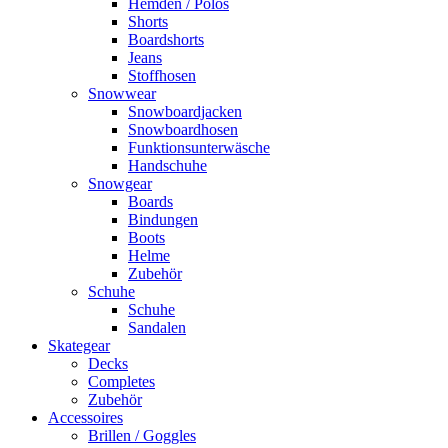
Hemden / Polos
Shorts
Boardshorts
Jeans
Stoffhosen
Snowwear
Snowboardjacken
Snowboardhosen
Funktionsunterwäsche
Handschuhe
Snowgear
Boards
Bindungen
Boots
Helme
Zubehör
Schuhe
Schuhe
Sandalen
Skategear
Decks
Completes
Zubehör
Accessoires
Brillen / Goggles