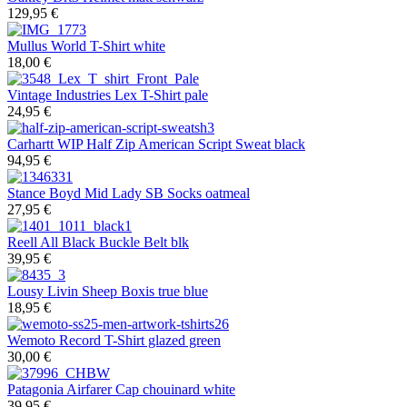
129,95 €
Mullus
World T-Shirt white
18,00 €
Vintage Industries
Lex T-Shirt pale
24,95 €
Carhartt WIP
Half Zip American Script Sweat black
94,95 €
Stance
Boyd Mid Lady SB Socks oatmeal
27,95 €
Reell
All Black Buckle Belt blk
39,95 €
Lousy Livin
Sheep Boxis true blue
18,95 €
Wemoto
Record T-Shirt glazed green
30,00 €
Patagonia
Airfarer Cap chouinard white
39,95 €