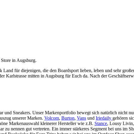
 Store in Augsburg.
 & Land für diejenigen, die den Boardsport lieben, leben und sehr gro
er Karlstrasse mitten in Augsburg für Euch da. Nach der Geschäftserwe
ar und Sneakers. Unser Markenportfolio bewegt sich natürlich nicht 
Auszug unserer Marken.
Volcom
,
Burton
,
Vans
und
Iriedaily
gehören si
höne Markenauswahl kleinerer Hersteller wie z.B.
Stance
, Lousy Livin
aar zu nennen gut vertreten. Ein immer stärkeres Segment bei uns im 