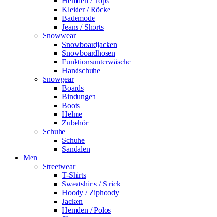
Hemden / Tops
Kleider / Röcke
Bademode
Jeans / Shorts
Snowwear
Snowboardjacken
Snowboardhosen
Funktionsunterwäsche
Handschuhe
Snowgear
Boards
Bindungen
Boots
Helme
Zubehör
Schuhe
Schuhe
Sandalen
Men
Streetwear
T-Shirts
Sweatshirts / Strick
Hoody / Ziphoody
Jacken
Hemden / Polos