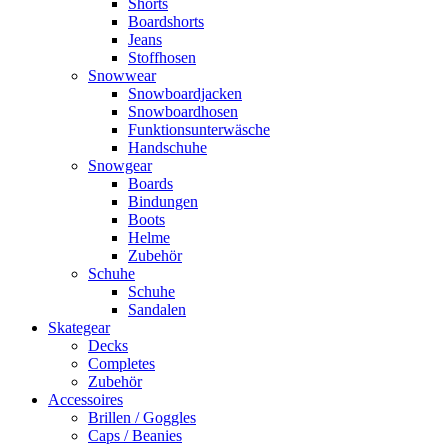
Shorts
Boardshorts
Jeans
Stoffhosen
Snowwear
Snowboardjacken
Snowboardhosen
Funktionsunterwäsche
Handschuhe
Snowgear
Boards
Bindungen
Boots
Helme
Zubehör
Schuhe
Schuhe
Sandalen
Skategear
Decks
Completes
Zubehör
Accessoires
Brillen / Goggles
Caps / Beanies