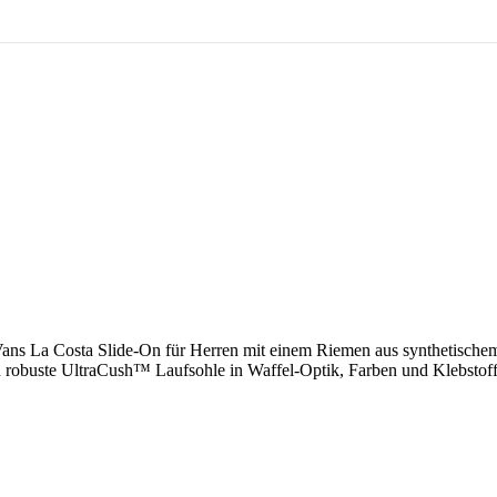
er Vans La Costa Slide-On für Herren mit einem Riemen aus synthetisc
nd robuste UltraCush™ Laufsohle in Waffel-Optik, Farben und Klebsto