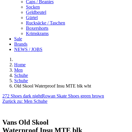
Caps / Beanies
Socken
Geldbeutel
Gürtel
Rucksäcke / Taschen
Boxershorts
Krimskrams
Sale
Brands
NEWS / JOBS
Home
Men
Schuhe
Schuhe
Old Skool Waterproof Insu MTE blk wht
272 Shoes dark night
Rowan Skate Shoes green brown
Zurück zu:
Men Schuhe
Vans
Old Skool
Waterproof Insu MTE blk