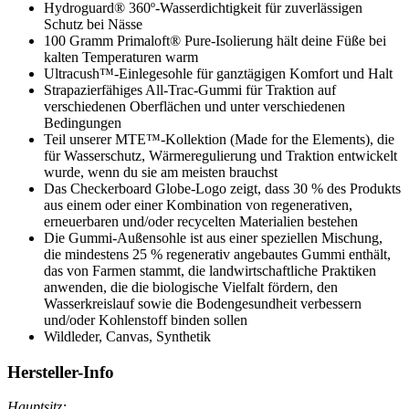
Hydroguard® 360º-Wasserdichtigkeit für zuverlässigen
Schutz bei Nässe
100 Gramm Primaloft® Pure-Isolierung hält deine Füße bei
kalten Temperaturen warm
Ultracush™-Einlegesohle für ganztägigen Komfort und Halt
Strapazierfähiges All-Trac-Gummi für Traktion auf
verschiedenen Oberflächen und unter verschiedenen
Bedingungen
Teil unserer MTE™-Kollektion (Made for the Elements), die
für Wasserschutz, Wärmeregulierung und Traktion entwickelt
wurde, wenn du sie am meisten brauchst
Das Checkerboard Globe-Logo zeigt, dass 30 % des Produkts
aus einem oder einer Kombination von regenerativen,
erneuerbaren und/oder recycelten Materialien bestehen
Die Gummi-Außensohle ist aus einer speziellen Mischung,
die mindestens 25 % regenerativ angebautes Gummi enthält,
das von Farmen stammt, die landwirtschaftliche Praktiken
anwenden, die die biologische Vielfalt fördern, den
Wasserkreislauf sowie die Bodengesundheit verbessern
und/oder Kohlenstoff binden sollen
Wildleder, Canvas, Synthetik
Hersteller-Info
Hauptsitz: