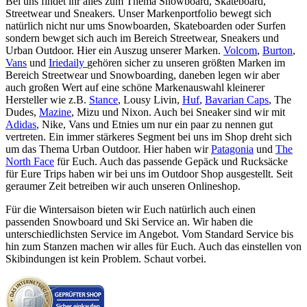
Bei uns findet ihr alles zum Thema Snowboard, Skateboard,
Streetwear und Sneakers. Unser Markenportfolio bewegt sich
natürlich nicht nur ums Snowboarden, Skateboarden oder Surfen
sondern bewget sich auch im Bereich Streetwear, Sneakers und
Urban Outdoor. Hier ein Auszug unserer Marken.
Volcom
,
Burton
,
Vans
und
Iriedaily
gehören sicher zu unseren größten Marken im
Bereich Streetwear und Snowboarding, daneben legen wir aber
auch großen Wert auf eine schöne Markenauswahl kleinerer
Hersteller wie z.B.
Stance
, Lousy Livin,
Huf
,
Bavarian Caps
, The
Dudes,
Mazine
, Mizu und Nixon. Auch bei Sneaker sind wir mit
Adidas
, Nike, Vans und Etnies um nur ein paar zu nennen gut
vertreten. Ein immer stärkeres Segment bei uns im Shop dreht sich
um das Thema Urban Outdoor. Hier haben wir
Patagonia
und
The
North Face
für Euch. Auch das passende Gepäck und Rucksäcke
für Eure Trips haben wir bei uns im Outdoor Shop ausgestellt. Seit
geraumer Zeit betreiben wir auch unseren Onlineshop.
Für die Wintersaison bieten wir Euch natürlich auch einen
passenden Snowboard und Ski Service an. Wir haben die
unterschiedlichsten Service im Angebot. Vom Standard Service bis
hin zum Stanzen machen wir alles für Euch. Auch das einstellen von
Skibindungen ist kein Problem. Schaut vorbei.