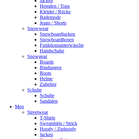
Jacken
Hemden / Tops
Kleider / Röcke
Bademode
Jeans / Shorts
Snowwear
Snowboardjacken
Snowboardhosen
Funktionsunterwäsche
Handschuhe
Snowgear
Boards
Bindungen
Boots
Helme
Zubehör
Schuhe
Schuhe
Sandalen
Men
Streetwear
T-Shirts
Sweatshirts / Strick
Hoody / Ziphoody
Jacken