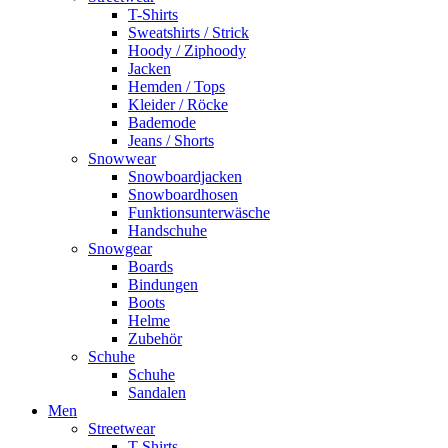
T-Shirts
Sweatshirts / Strick
Hoody / Ziphoody
Jacken
Hemden / Tops
Kleider / Röcke
Bademode
Jeans / Shorts
Snowwear
Snowboardjacken
Snowboardhosen
Funktionsunterwäsche
Handschuhe
Snowgear
Boards
Bindungen
Boots
Helme
Zubehör
Schuhe
Schuhe
Sandalen
Men
Streetwear
T-Shirts