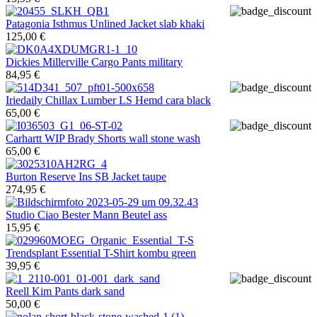
Patagonia
Isthmus Unlined Jacket slab khaki
125,00 €
Dickies
Millerville Cargo Pants military
84,95 €
Iriedaily
Chillax Lumber LS Hemd cara black
65,00 €
Carhartt WIP
Brady Shorts wall stone wash
65,00 €
Burton
Reserve Ins SB Jacket taupe
274,95 €
Studio Ciao
Bester Mann Beutel ass
15,95 €
Trendsplant
Essential T-Shirt kombu green
39,95 €
Reell
Kim Pants dark sand
50,00 €