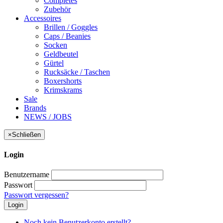
Completes
Zubehör
Accessoires
Brillen / Goggles
Caps / Beanies
Socken
Geldbeutel
Gürtel
Rucksäcke / Taschen
Boxershorts
Krimskrams
Sale
Brands
NEWS / JOBS
×
Schließen
Login
Benutzername
Passwort
Passwort vergessen?
Login
Noch kein Benutzerkonto erstellt?