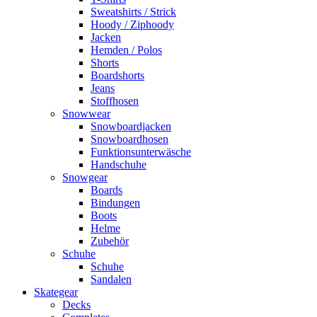
Sweatshirts / Strick
Hoody / Ziphoody
Jacken
Hemden / Polos
Shorts
Boardshorts
Jeans
Stoffhosen
Snowwear
Snowboardjacken
Snowboardhosen
Funktionsunterwäsche
Handschuhe
Snowgear
Boards
Bindungen
Boots
Helme
Zubehör
Schuhe
Schuhe
Sandalen
Skategear
Decks