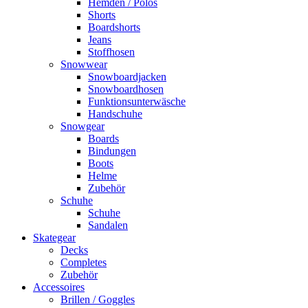
Hemden / Polos
Shorts
Boardshorts
Jeans
Stoffhosen
Snowwear
Snowboardjacken
Snowboardhosen
Funktionsunterwäsche
Handschuhe
Snowgear
Boards
Bindungen
Boots
Helme
Zubehör
Schuhe
Schuhe
Sandalen
Skategear
Decks
Completes
Zubehör
Accessoires
Brillen / Goggles