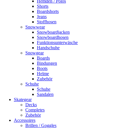
Hemden / Polos
Shorts
Boardshorts
Jeans
Stoffhosen
Snowwear
Snowboardjacken
Snowboardhosen
Funktionsunterwäsche
Handschuhe
Snowgear
Boards
Bindungen
Boots
Helme
Zubehör
Schuhe
Schuhe
Sandalen
Skategear
Decks
Completes
Zubehör
Accessoires
Brillen / Goggles