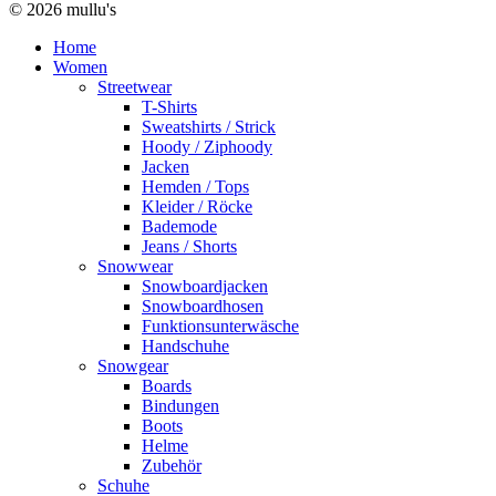
© 2026 mullu's
Home
Women
Streetwear
T-Shirts
Sweatshirts / Strick
Hoody / Ziphoody
Jacken
Hemden / Tops
Kleider / Röcke
Bademode
Jeans / Shorts
Snowwear
Snowboardjacken
Snowboardhosen
Funktionsunterwäsche
Handschuhe
Snowgear
Boards
Bindungen
Boots
Helme
Zubehör
Schuhe