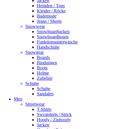
Jacken
Hemden / Tops
Kleider / Röcke
Bademode
Jeans / Shorts
Snowwear
Snowboardjacken
Snowboardhosen
Funktionsunterwäsche
Handschuhe
Snowgear
Boards
Bindungen
Boots
Helme
Zubehör
Schuhe
Schuhe
Sandalen
Men
Streetwear
T-Shirts
Sweatshirts / Strick
Hoody / Ziphoody
Jacken