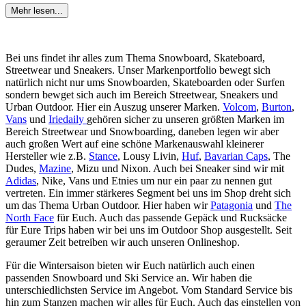
Mehr lesen...
Bei uns findet ihr alles zum Thema Snowboard, Skateboard,
Streetwear und Sneakers. Unser Markenportfolio bewegt sich
natürlich nicht nur ums Snowboarden, Skateboarden oder Surfen
sondern bewget sich auch im Bereich Streetwear, Sneakers und
Urban Outdoor. Hier ein Auszug unserer Marken.
Volcom
,
Burton
,
Vans
und
Iriedaily
gehören sicher zu unseren größten Marken im
Bereich Streetwear und Snowboarding, daneben legen wir aber
auch großen Wert auf eine schöne Markenauswahl kleinerer
Hersteller wie z.B.
Stance
, Lousy Livin,
Huf
,
Bavarian Caps
, The
Dudes,
Mazine
, Mizu und Nixon. Auch bei Sneaker sind wir mit
Adidas
, Nike, Vans und Etnies um nur ein paar zu nennen gut
vertreten. Ein immer stärkeres Segment bei uns im Shop dreht sich
um das Thema Urban Outdoor. Hier haben wir
Patagonia
und
The
North Face
für Euch. Auch das passende Gepäck und Rucksäcke
für Eure Trips haben wir bei uns im Outdoor Shop ausgestellt. Seit
geraumer Zeit betreiben wir auch unseren Onlineshop.
Für die Wintersaison bieten wir Euch natürlich auch einen
passenden Snowboard und Ski Service an. Wir haben die
unterschiedlichsten Service im Angebot. Vom Standard Service bis
hin zum Stanzen machen wir alles für Euch. Auch das einstellen von