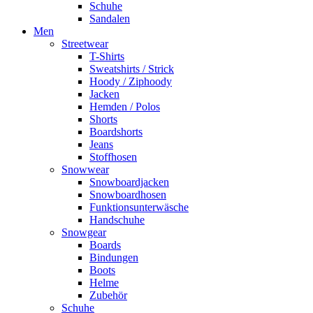
Schuhe
Sandalen
Men
Streetwear
T-Shirts
Sweatshirts / Strick
Hoody / Ziphoody
Jacken
Hemden / Polos
Shorts
Boardshorts
Jeans
Stoffhosen
Snowwear
Snowboardjacken
Snowboardhosen
Funktionsunterwäsche
Handschuhe
Snowgear
Boards
Bindungen
Boots
Helme
Zubehör
Schuhe