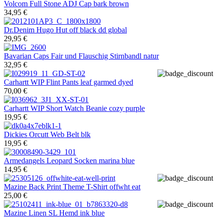
Volcom
Full Stone ADJ Cap bark brown
34,95 €
Dr.Denim
Hugo Hut off black dd global
29,95 €
Bavarian Caps
Fair und Flauschig Stirnbandl natur
32,95 €
Carhartt WIP
Flint Pants leaf garmed dyed
70,00 €
Carhartt WIP
Short Watch Beanie cozy purple
19,95 €
Dickies
Orcutt Web Belt blk
19,95 €
Armedangels
Leopard Socken marina blue
14,95 €
Mazine
Back Print Theme T-Shirt offwht eat
25,00 €
Mazine
Linen SL Hemd ink blue