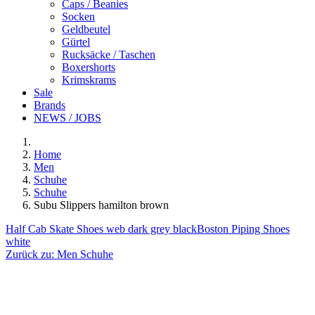
Caps / Beanies
Socken
Geldbeutel
Gürtel
Rucksäcke / Taschen
Boxershorts
Krimskrams
Sale
Brands
NEWS / JOBS
Home
Men
Schuhe
Schuhe
Subu Slippers hamilton brown
Half Cab Skate Shoes web dark grey black
Boston Piping Shoes
white
Zurück zu:
Men Schuhe