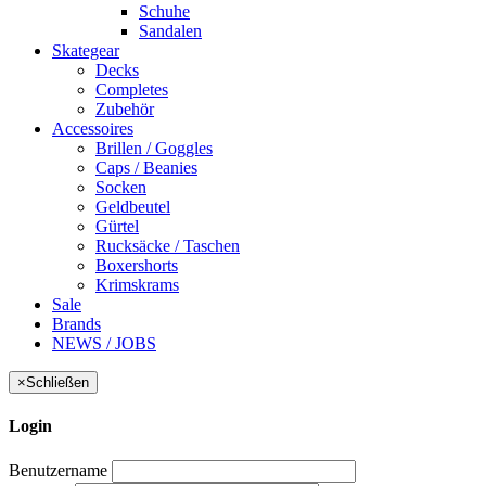
Schuhe
Sandalen
Skategear
Decks
Completes
Zubehör
Accessoires
Brillen / Goggles
Caps / Beanies
Socken
Geldbeutel
Gürtel
Rucksäcke / Taschen
Boxershorts
Krimskrams
Sale
Brands
NEWS / JOBS
×
Schließen
Login
Benutzername