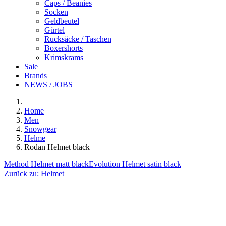
Caps / Beanies
Socken
Geldbeutel
Gürtel
Rucksäcke / Taschen
Boxershorts
Krimskrams
Sale
Brands
NEWS / JOBS
Home
Men
Snowgear
Helme
Rodan Helmet black
Method Helmet matt black
Evolution Helmet satin black
Zurück zu:
Helmet