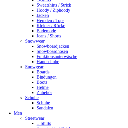
Sweatshirts / Strick
Hoody / Ziphoody
Jacken
Hemden / Tops
Kleider / Röcke
Bademode
Jeans / Shorts
Snowwear
Snowboardjacken
Snowboardhosen
Funktionsunterwäsche
Handschuhe
Snowgear
Boards
Bindungen
Boots
Helme
Zubehör
Schuhe
Schuhe
Sandalen
Men
Streetwear
T-Shirts