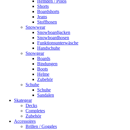
Hemden / Polos
Shorts
Boardshorts
Jeans
Stoffhosen
Snowwear
Snowboardjacken
Snowboardhosen
Funktionsunterwäsche
Handschuhe
Snowgear
Boards
Bindungen
Boots
Helme
Zubehör
Schuhe
Schuhe
Sandalen
Skategear
Decks
Completes
Zubehör
Accessoires
Brillen / Goggles