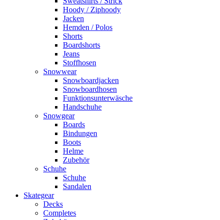
Sweatshirts / Strick
Hoody / Ziphoody
Jacken
Hemden / Polos
Shorts
Boardshorts
Jeans
Stoffhosen
Snowwear
Snowboardjacken
Snowboardhosen
Funktionsunterwäsche
Handschuhe
Snowgear
Boards
Bindungen
Boots
Helme
Zubehör
Schuhe
Schuhe
Sandalen
Skategear
Decks
Completes