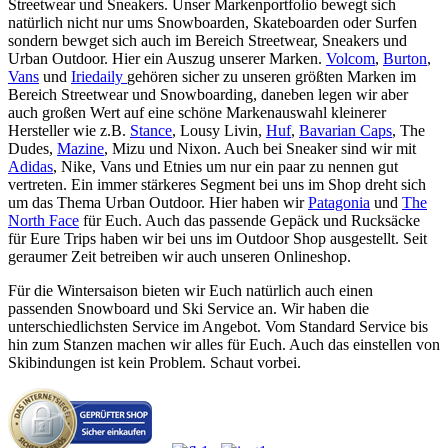
Streetwear und Sneakers. Unser Markenportfolio bewegt sich
natürlich nicht nur ums Snowboarden, Skateboarden oder Surfen
sondern bewget sich auch im Bereich Streetwear, Sneakers und
Urban Outdoor. Hier ein Auszug unserer Marken.
Volcom
,
Burton
,
Vans
und
Iriedaily
gehören sicher zu unseren größten Marken im
Bereich Streetwear und Snowboarding, daneben legen wir aber
auch großen Wert auf eine schöne Markenauswahl kleinerer
Hersteller wie z.B.
Stance
, Lousy Livin,
Huf
,
Bavarian Caps
, The
Dudes,
Mazine
, Mizu und Nixon. Auch bei Sneaker sind wir mit
Adidas
, Nike, Vans und Etnies um nur ein paar zu nennen gut
vertreten. Ein immer stärkeres Segment bei uns im Shop dreht sich
um das Thema Urban Outdoor. Hier haben wir
Patagonia
und
The
North Face
für Euch. Auch das passende Gepäck und Rucksäcke
für Eure Trips haben wir bei uns im Outdoor Shop ausgestellt. Seit
geraumer Zeit betreiben wir auch unseren Onlineshop.
Für die Wintersaison bieten wir Euch natürlich auch einen
passenden Snowboard und Ski Service an. Wir haben die
unterschiedlichsten Service im Angebot. Vom Standard Service bis
hin zum Stanzen machen wir alles für Euch. Auch das einstellen von
Skibindungen ist kein Problem. Schaut vorbei.