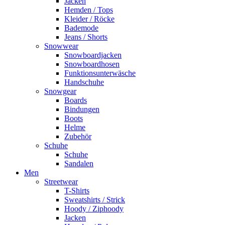
Jacken
Hemden / Tops
Kleider / Röcke
Bademode
Jeans / Shorts
Snowwear
Snowboardjacken
Snowboardhosen
Funktionsunterwäsche
Handschuhe
Snowgear
Boards
Bindungen
Boots
Helme
Zubehör
Schuhe
Schuhe
Sandalen
Men
Streetwear
T-Shirts
Sweatshirts / Strick
Hoody / Ziphoody
Jacken