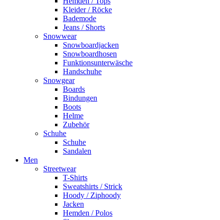
Hemden / Tops
Kleider / Röcke
Bademode
Jeans / Shorts
Snowwear
Snowboardjacken
Snowboardhosen
Funktionsunterwäsche
Handschuhe
Snowgear
Boards
Bindungen
Boots
Helme
Zubehör
Schuhe
Schuhe
Sandalen
Men
Streetwear
T-Shirts
Sweatshirts / Strick
Hoody / Ziphoody
Jacken
Hemden / Polos