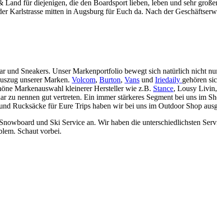
 & Land für diejenigen, die den Boardsport lieben, leben und sehr gro
er Karlstrasse mitten in Augsburg für Euch da. Nach der Geschäftserwe
ar und Sneakers. Unser Markenportfolio bewegt sich natürlich nicht 
Auszug unserer Marken.
Volcom
,
Burton
,
Vans
und
Iriedaily
gehören si
höne Markenauswahl kleinerer Hersteller wie z.B.
Stance
, Lousy Livin
aar zu nennen gut vertreten. Ein immer stärkeres Segment bei uns im 
d Rucksäcke für Eure Trips haben wir bei uns im Outdoor Shop ausges
n Snowboard und Ski Service an. Wir haben die unterschiedlichsten Se
blem. Schaut vorbei.