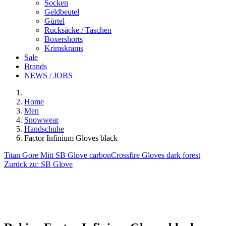
Socken
Geldbeutel
Gürtel
Rucksäcke / Taschen
Boxershorts
Krimskrams
Sale
Brands
NEWS / JOBS
Home
Men
Snowwear
Handschuhe
Factor Infinium Gloves black
Titan Gore Mitt SB Glove carbon
Crossfire Gloves dark forest
Zurück zu:
SB Glove