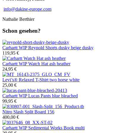
info@dakine-europe.com
Nathalie
Bert
hier
Schon gesehen?
Carhartt WIP
Reynold Shorts dusky beige dusky
119,95 €
Carhartt WIP
Watch Hat ash heather
24,95 €
Levi’s®
Relaxed T-Shirt two horse white
25,00 €
Carhartt WIP
Lucas Pants blue bleached
99,95 €
Nitro
Slash Split Board 156
400,00 €
Carhartt WIP
Sedimental Works Book multi