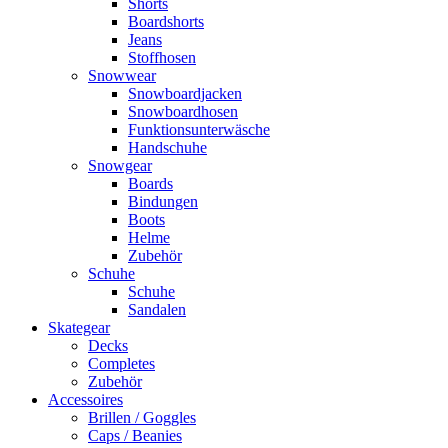
Shorts
Boardshorts
Jeans
Stoffhosen
Snowwear
Snowboardjacken
Snowboardhosen
Funktionsunterwäsche
Handschuhe
Snowgear
Boards
Bindungen
Boots
Helme
Zubehör
Schuhe
Schuhe
Sandalen
Skategear
Decks
Completes
Zubehör
Accessoires
Brillen / Goggles
Caps / Beanies