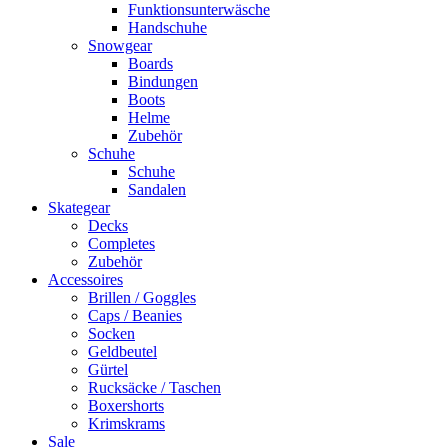
Funktionsunterwäsche
Handschuhe
Snowgear
Boards
Bindungen
Boots
Helme
Zubehör
Schuhe
Schuhe
Sandalen
Skategear
Decks
Completes
Zubehör
Accessoires
Brillen / Goggles
Caps / Beanies
Socken
Geldbeutel
Gürtel
Rucksäcke / Taschen
Boxershorts
Krimskrams
Sale