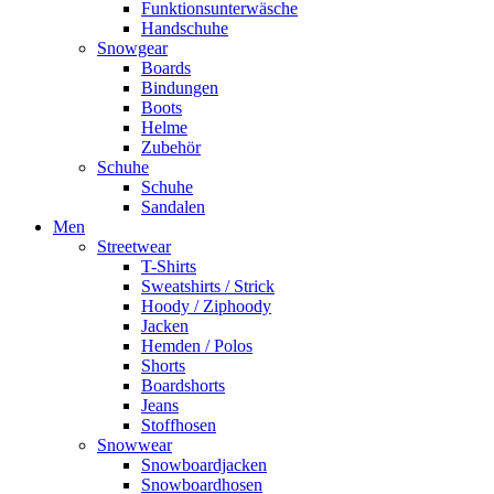
Funktionsunterwäsche
Handschuhe
Snowgear
Boards
Bindungen
Boots
Helme
Zubehör
Schuhe
Schuhe
Sandalen
Men
Streetwear
T-Shirts
Sweatshirts / Strick
Hoody / Ziphoody
Jacken
Hemden / Polos
Shorts
Boardshorts
Jeans
Stoffhosen
Snowwear
Snowboardjacken
Snowboardhosen