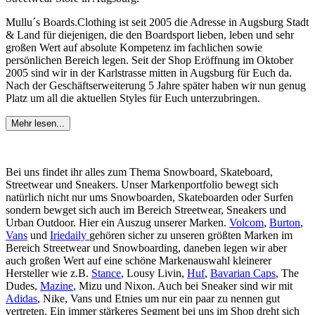
Mullu´s Boards.Clothing ist seit 2005 die Adresse in Augsburg Stadt
& Land für diejenigen, die den Boardsport lieben, leben und sehr
großen Wert auf absolute Kompetenz im fachlichen sowie
persönlichen Bereich legen. Seit der Shop Eröffnung im Oktober
2005 sind wir in der Karlstrasse mitten in Augsburg für Euch da.
Nach der Geschäftserweiterung 5 Jahre später haben wir nun genug
Platz um all die aktuellen Styles für Euch unterzubringen.
Mehr lesen...
Bei uns findet ihr alles zum Thema Snowboard, Skateboard,
Streetwear und Sneakers. Unser Markenportfolio bewegt sich
natürlich nicht nur ums Snowboarden, Skateboarden oder Surfen
sondern bewget sich auch im Bereich Streetwear, Sneakers und
Urban Outdoor. Hier ein Auszug unserer Marken.
Volcom
,
Burton
,
Vans
und
Iriedaily
gehören sicher zu unseren größten Marken im
Bereich Streetwear und Snowboarding, daneben legen wir aber
auch großen Wert auf eine schöne Markenauswahl kleinerer
Hersteller wie z.B.
Stance
, Lousy Livin,
Huf
,
Bavarian Caps
, The
Dudes,
Mazine
, Mizu und Nixon. Auch bei Sneaker sind wir mit
Adidas
, Nike, Vans und Etnies um nur ein paar zu nennen gut
vertreten. Ein immer stärkeres Segment bei uns im Shop dreht sich