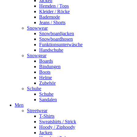
Jacken
Hemden / Tops
Kleider / Röcke
Bademode
Jeans / Shorts
Snowwear
Snowboardjacken
Snowboardhosen
Funktionsunterwäsche
Handschuhe
Snowgear
Boards
Bindungen
Boots
Helme
Zubehör
Schuhe
Schuhe
Sandalen
Men
Streetwear
T-Shirts
Sweatshirts / Strick
Hoody / Ziphoody
Jacken