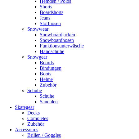
Hemden / Polos
Shorts
Boardshorts
Jeans
Stoffhosen
Snowwear
Snowboardjacken
Snowboardhosen
Funktionsunterwäsche
Handschuhe
Snowgear
Boards
Bindungen
Boots
Helme
Zubehör
Schuhe
Schuhe
Sandalen
Skategear
Decks
Completes
Zubehör
Accessoires
Brillen / Goggles