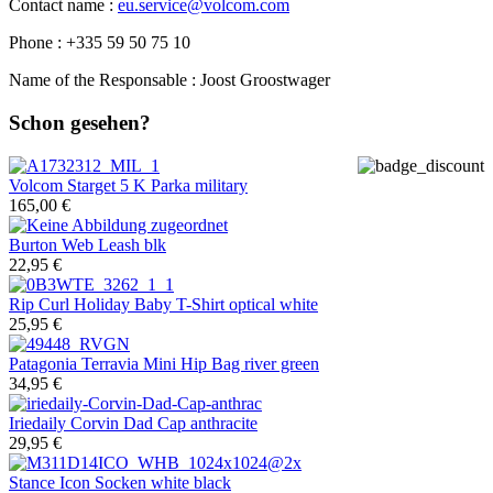
Contact name :
eu.service@volcom.com
Phone : +335 59 50 75 10
Name of the Responsable : Joost Groostwager
Schon gesehen?
Volcom
Starget 5 K Parka military
165,00 €
Burton
Web Leash blk
22,95 €
Rip Curl
Holiday Baby T-Shirt optical white
25,95 €
Patagonia
Terravia Mini Hip Bag river green
34,95 €
Iriedaily
Corvin Dad Cap anthracite
29,95 €
Stance
Icon Socken white black