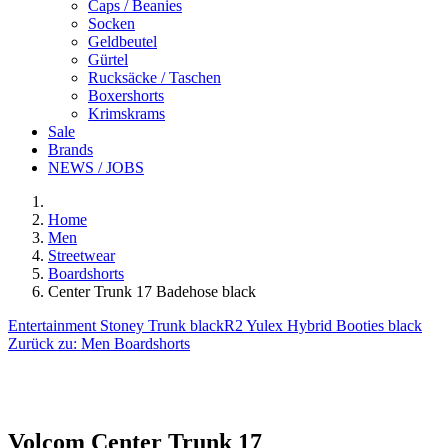
Caps / Beanies
Socken
Geldbeutel
Gürtel
Rucksäcke / Taschen
Boxershorts
Krimskrams
Sale
Brands
NEWS / JOBS
Home
Men
Streetwear
Boardshorts
Center Trunk 17 Badehose black
Entertainment Stoney Trunk black
R2 Yulex Hybrid Booties black
Zurück zu:
Men Boardshorts
Volcom
Center Trunk 17