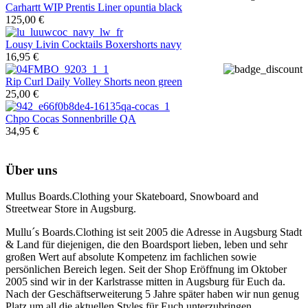
Carhartt WIP
Prentis Liner opuntia black
125,00 €
Lousy Livin
Cocktails Boxershorts navy
16,95 €
Rip Curl
Daily Volley Shorts neon green
25,00 €
Chpo
Cocas Sonnenbrille QA
34,95 €
Über uns
Mullus Boards.Clothing your Skateboard, Snowboard and
Streetwear Store in Augsburg.
Mullu´s Boards.Clothing ist seit 2005 die Adresse in Augsburg Stadt
& Land für diejenigen, die den Boardsport lieben, leben und sehr
großen Wert auf absolute Kompetenz im fachlichen sowie
persönlichen Bereich legen. Seit der Shop Eröffnung im Oktober
2005 sind wir in der Karlstrasse mitten in Augsburg für Euch da.
Nach der Geschäftserweiterung 5 Jahre später haben wir nun genug
Platz um all die aktuellen Styles für Euch unterzubringen.