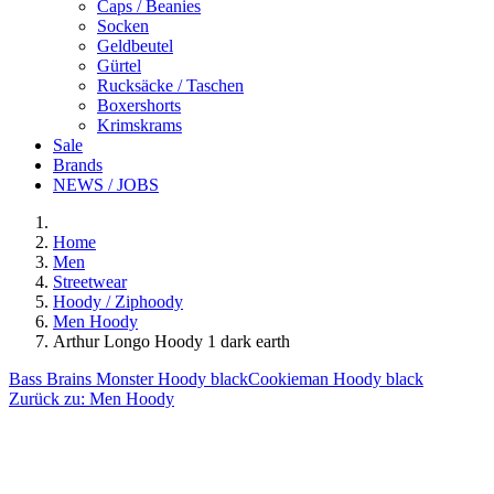
Caps / Beanies
Socken
Geldbeutel
Gürtel
Rucksäcke / Taschen
Boxershorts
Krimskrams
Sale
Brands
NEWS / JOBS
Home
Men
Streetwear
Hoody / Ziphoody
Men Hoody
Arthur Longo Hoody 1 dark earth
Bass Brains Monster Hoody black
Cookieman Hoody black
Zurück zu:
Men Hoody