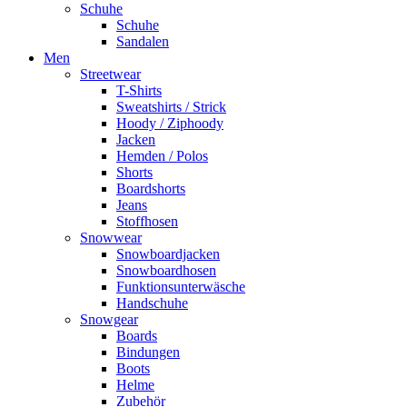
Schuhe
Schuhe
Sandalen
Men
Streetwear
T-Shirts
Sweatshirts / Strick
Hoody / Ziphoody
Jacken
Hemden / Polos
Shorts
Boardshorts
Jeans
Stoffhosen
Snowwear
Snowboardjacken
Snowboardhosen
Funktionsunterwäsche
Handschuhe
Snowgear
Boards
Bindungen
Boots
Helme
Zubehör