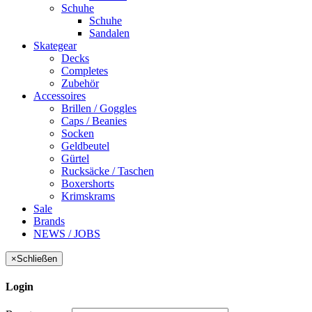
Schuhe
Schuhe
Sandalen
Skategear
Decks
Completes
Zubehör
Accessoires
Brillen / Goggles
Caps / Beanies
Socken
Geldbeutel
Gürtel
Rucksäcke / Taschen
Boxershorts
Krimskrams
Sale
Brands
NEWS / JOBS
×
Schließen
Login