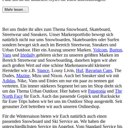
Mehr lesen...
Bei uns findet ihr alles zum Thema Snowboard, Skateboard,
Streetwear und Sneakers. Unser Markenportfolio bewegt sich
natürlich nicht nur ums Snowboarden, Skateboarden oder Surfen
sondern bewget sich auch im Bereich Streetwear, Sneakers und
Urban Outdoor. Hier ein Auszug unserer Marken.
Volcom
,
Burton
,
Vans
und
Iriedaily
gehören sicher zu unseren größten Marken im
Bereich Streetwear und Snowboarding, daneben legen wir aber
auch großen Wert auf eine schöne Markenauswahl kleinerer
Hersteller wie z.B.
Stance
, Lousy Livin,
Huf
,
Bavarian Caps
, The
Dudes,
Mazine
, Mizu und Nixon. Auch bei Sneaker sind wir mit
Adidas
, Nike, Vans und Etnies um nur ein paar zu nennen gut
vertreten. Ein immer stärkeres Segment bei uns im Shop dreht sich
um das Thema Urban Outdoor. Hier haben wir
Patagonia
und
The
North Face
für Euch. Auch das passende Gepäck und Rucksäcke
für Eure Trips haben wir bei uns im Outdoor Shop ausgestellt. Seit
geraumer Zeit betreiben wir auch unseren Onlineshop.
Für die Wintersaison bieten wir Euch natürlich auch einen
passenden Snowboard und Ski Service an. Wir haben die
unterschiedlichsten Service im Angebot. Vom Standard Service bis