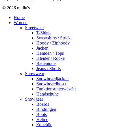
© 2026 mullu's
Home
Women
Streetwear
T-Shirts
Sweatshirts / Strick
Hoody / Ziphoody
Jacken
Hemden / Tops
Kleider / Röcke
Bademode
Jeans / Shorts
Snowwear
Snowboardjacken
Snowboardhosen
Funktionsunterwäsche
Handschuhe
Snowgear
Boards
Bindungen
Boots
Helme
Zubehör