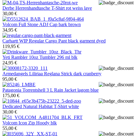
Derbe
Herrenhandtasche T-Shirt rot weiss lave
30,00 €
Volcom
Full Stone ADJ Cap bark brown
34,95 €
Carhartt WIP
Regular Cargo Pant black garment dyed
119,95 €
Yeti
Rambler 10oz Tumbler 296 ml blk
24,95 €
Armedangels
Liliriaa Reglana Strick dark cranberry
95,00 €
Patagonia
Torrentshell 3 L Rain Jacket lagom blue
175,00 €
Dedicated
Natural Habitat T-Shirt white
30,00 €
Volcom
Icon Zip Hoody blk
55,00 €