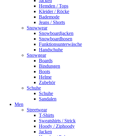
Jacken
Hemden / Tops
Kleider / Röcke
Bademode
Jeans / Shorts
Snowwear
Snowboardjacken
Snowboardhosen
Funktionsunterwäsche
Handschuhe
Snowgear
Boards
Bindungen
Boots
Helme
Zubehör
Schuhe
Schuhe
Sandalen
Men
Streetwear
T-Shirts
Sweatshirts / Strick
Hoody / Ziphoody
Jacken