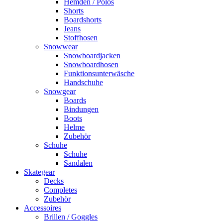
Hemden / Polos
Shorts
Boardshorts
Jeans
Stoffhosen
Snowwear
Snowboardjacken
Snowboardhosen
Funktionsunterwäsche
Handschuhe
Snowgear
Boards
Bindungen
Boots
Helme
Zubehör
Schuhe
Schuhe
Sandalen
Skategear
Decks
Completes
Zubehör
Accessoires
Brillen / Goggles