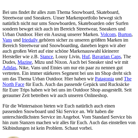
Bei uns findet ihr alles zum Thema Snowboard, Skateboard,
Streetwear und Sneakers. Unser Markenportfolio bewegt sich
natürlich nicht nur ums Snowboarden, Skateboarden oder Surfen
sondern bewget sich auch im Bereich Streetwear, Sneakers und
Urban Outdoor. Hier ein Auszug unserer Marken.
Volcom
,
Burton
,
Vans
und
Iriedaily
gehören sicher zu unseren größten Marken im
Bereich Streetwear und Snowboarding, daneben legen wir aber
auch großen Wert auf eine schöne Markenauswahl kleinerer
Hersteller wie z.B.
Stance
, Lousy Livin,
Huf
,
Bavarian Caps
, The
Dudes,
Mazine
, Mizu und Nixon. Auch bei Sneaker sind wir mit
Adidas
, Nike, Vans und Etnies um nur ein paar zu nennen gut
vertreten. Ein immer stärkeres Segment bei uns im Shop dreht sich
um das Thema Urban Outdoor. Hier haben wir
Patagonia
und
The
North Face
für Euch. Auch das passende Gepäck und Rucksäcke
für Eure Trips haben wir bei uns im Outdoor Shop ausgestellt. Seit
geraumer Zeit betreiben wir auch unseren Onlineshop.
Für die Wintersaison bieten wir Euch natürlich auch einen
passenden Snowboard und Ski Service an. Wir haben die
unterschiedlichsten Service im Angebot. Vom Standard Service bis
hin zum Stanzen machen wir alles für Euch. Auch das einstellen von
Skibindungen ist kein Problem. Schaut vorbei.