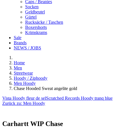
Caps / Beanies
Socken
Geldbeutel
Gürtel
Rucksäcke / Taschen
Boxershorts
Krimskrams
Sale
Brands
NEWS / JOBS
Home
Men
Streetwear
Hoody / Ziphoody
Men Hoody
Chase Hooded Sweat angelite gold
Vista Hoody fleur de sel
Scratched Records Hoody tranq blue
Zurück zu:
Men Hoody
Carhartt WIP
Chase