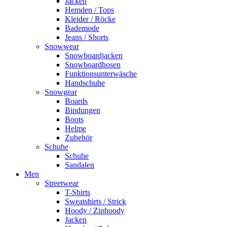
Jacken
Hemden / Tops
Kleider / Röcke
Bademode
Jeans / Shorts
Snowwear
Snowboardjacken
Snowboardhosen
Funktionsunterwäsche
Handschuhe
Snowgear
Boards
Bindungen
Boots
Helme
Zubehör
Schuhe
Schuhe
Sandalen
Men
Streetwear
T-Shirts
Sweatshirts / Strick
Hoody / Ziphoody
Jacken