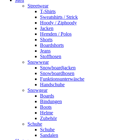
Men
Streetwear
T-Shirts
Sweatshirts / Strick
Hoody / Ziphoody
Jacken
Hemden / Polos
Shorts
Boardshorts
Jeans
Stoffhosen
Snowwear
Snowboardjacken
Snowboardhosen
Funktionsunterwäsche
Handschuhe
Snowgear
Boards
Bindungen
Boots
Helme
Zubehör
Schuhe
Schuhe
Sandalen