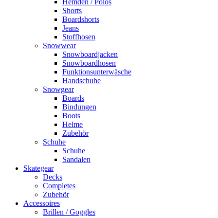
Hemden / Polos
Shorts
Boardshorts
Jeans
Stoffhosen
Snowwear
Snowboardjacken
Snowboardhosen
Funktionsunterwäsche
Handschuhe
Snowgear
Boards
Bindungen
Boots
Helme
Zubehör
Schuhe
Schuhe
Sandalen
Skategear
Decks
Completes
Zubehör
Accessoires
Brillen / Goggles