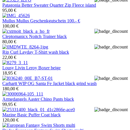
Patagonia
Better Sweater Quarter Zip Fleece island
95,00 €
Mullus
Mullus Geschenkgutschein 100.- €
100,00 €
Cleptomanicx
Noitch Trainer black
80,00 €
Rip Curl
Layday T-Shirt wash black
22,00 €
Lousy Livin
Leroy Boxer beige
18,95 €
Carhartt WIP
OG Santa Fe Jacket black grind wash
180,00 €
Armedangels
Aaster Chino Pants black
99,95 €
Mazine
Basic Puffer Coat black
120,00 €