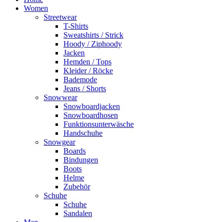
Women
Streetwear
T-Shirts
Sweatshirts / Strick
Hoody / Ziphoody
Jacken
Hemden / Tops
Kleider / Röcke
Bademode
Jeans / Shorts
Snowwear
Snowboardjacken
Snowboardhosen
Funktionsunterwäsche
Handschuhe
Snowgear
Boards
Bindungen
Boots
Helme
Zubehör
Schuhe
Schuhe
Sandalen