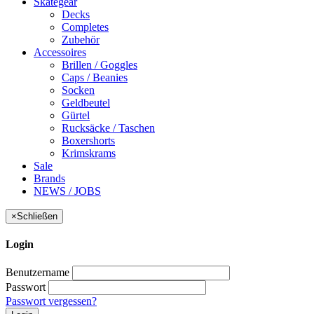
Skategear
Decks
Completes
Zubehör
Accessoires
Brillen / Goggles
Caps / Beanies
Socken
Geldbeutel
Gürtel
Rucksäcke / Taschen
Boxershorts
Krimskrams
Sale
Brands
NEWS / JOBS
×
Schließen
Login
Benutzername
Passwort
Passwort vergessen?