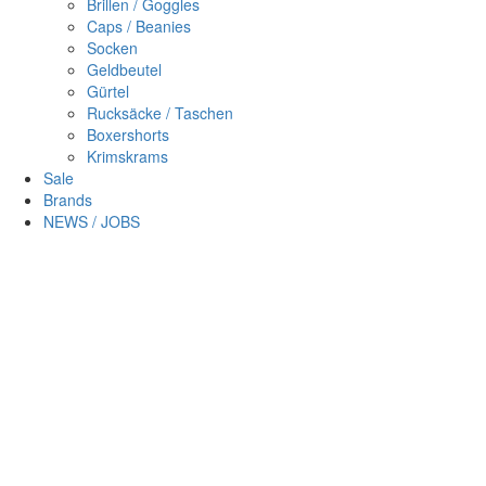
Brillen / Goggles
Caps / Beanies
Socken
Geldbeutel
Gürtel
Rucksäcke / Taschen
Boxershorts
Krimskrams
Sale
Brands
NEWS / JOBS
Sc
×
Login
Benutzername
Passwort
Passwort vergessen?