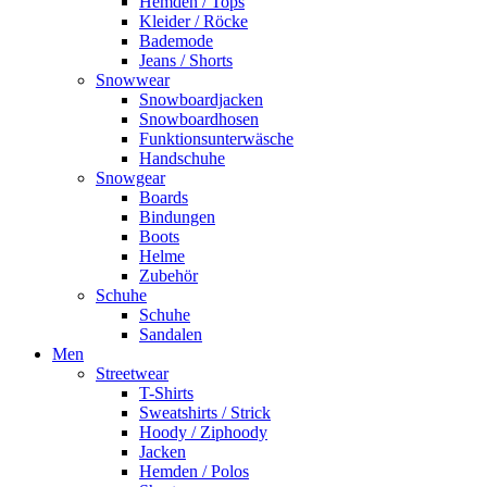
Hemden / Tops
Kleider / Röcke
Bademode
Jeans / Shorts
Snowwear
Snowboardjacken
Snowboardhosen
Funktionsunterwäsche
Handschuhe
Snowgear
Boards
Bindungen
Boots
Helme
Zubehör
Schuhe
Schuhe
Sandalen
Men
Streetwear
T-Shirts
Sweatshirts / Strick
Hoody / Ziphoody
Jacken
Hemden / Polos