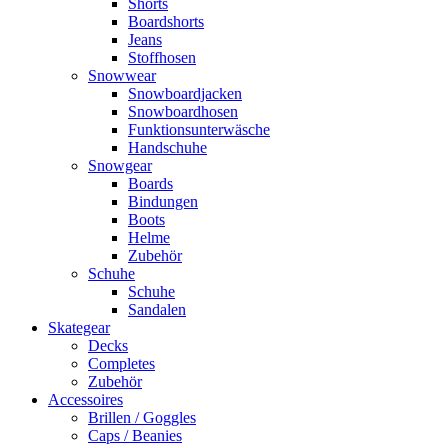
Shorts
Boardshorts
Jeans
Stoffhosen
Snowwear
Snowboardjacken
Snowboardhosen
Funktionsunterwäsche
Handschuhe
Snowgear
Boards
Bindungen
Boots
Helme
Zubehör
Schuhe
Schuhe
Sandalen
Skategear
Decks
Completes
Zubehör
Accessoires
Brillen / Goggles
Caps / Beanies