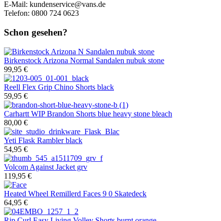
E-Mail:
kundenservice@vans.de
Telefon: 0800 724 0623
Schon gesehen?
Birkenstock
Arizona Normal Sandalen nubuk stone
99,95 €
Reell
Flex Grip Chino Shorts black
59,95 €
Carhartt WIP
Brandon Shorts blue heavy stone bleach
80,00 €
Yeti
Flask Rambler black
54,95 €
Volcom
Against Jacket grv
119,95 €
Heated Wheel
Remillerd Faces 9 0 Skatedeck
64,95 €
Rip Curl
Easy Living Volley Shorts burnt orange