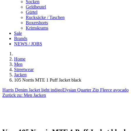
Socken
Geldbeutel
Gürtel
Rucksäcke / Taschen
Boxershorts
Krimskrams
Sale
Brands
NEWS / JOBS
Home
Men
Streetwear
Jacken
105 Norris MTE 1 Puff Jacket black
Harris Denim Jacket light indigo
Elysian Quarter Zip Fleece avocado
Zurück zu:
Men Jacken