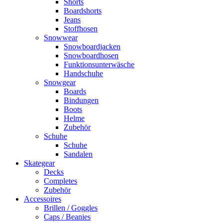
Shorts
Boardshorts
Jeans
Stoffhosen
Snowwear
Snowboardjacken
Snowboardhosen
Funktionsunterwäsche
Handschuhe
Snowgear
Boards
Bindungen
Boots
Helme
Zubehör
Schuhe
Schuhe
Sandalen
Skategear
Decks
Completes
Zubehör
Accessoires
Brillen / Goggles
Caps / Beanies