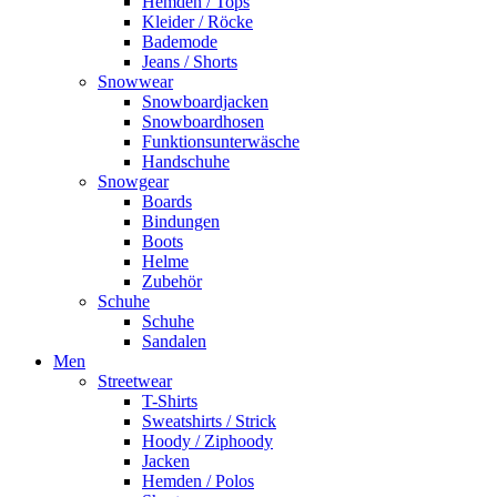
Hemden / Tops
Kleider / Röcke
Bademode
Jeans / Shorts
Snowwear
Snowboardjacken
Snowboardhosen
Funktionsunterwäsche
Handschuhe
Snowgear
Boards
Bindungen
Boots
Helme
Zubehör
Schuhe
Schuhe
Sandalen
Men
Streetwear
T-Shirts
Sweatshirts / Strick
Hoody / Ziphoody
Jacken
Hemden / Polos