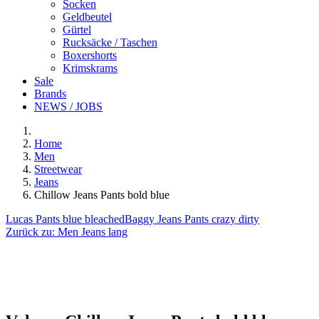
Socken
Geldbeutel
Gürtel
Rucksäcke / Taschen
Boxershorts
Krimskrams
Sale
Brands
NEWS / JOBS
Home
Men
Streetwear
Jeans
Chillow Jeans Pants bold blue
Lucas Pants blue bleached
Baggy Jeans Pants crazy dirty
Zurück zu:
Men Jeans lang