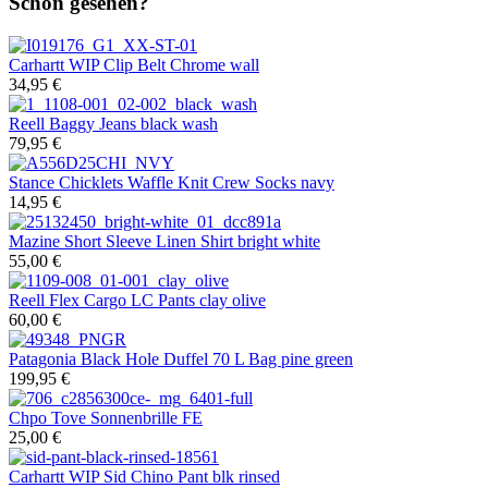
Schon gesehen?
Carhartt WIP
Clip Belt Chrome wall
34,95 €
Reell
Baggy Jeans black wash
79,95 €
Stance
Chicklets Waffle Knit Crew Socks navy
14,95 €
Mazine
Short Sleeve Linen Shirt bright white
55,00 €
Reell
Flex Cargo LC Pants clay olive
60,00 €
Patagonia
Black Hole Duffel 70 L Bag pine green
199,95 €
Chpo
Tove Sonnenbrille FE
25,00 €
Carhartt WIP
Sid Chino Pant blk rinsed