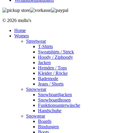
Versandbedingungen
© 2026 mullu's
Home
Women
Streetwear
T-Shirts
Sweatshirts / Strick
Hoody / Ziphoody
Jacken
Hemden / Tops
Kleider / Röcke
Bademode
Jeans / Shorts
Snowwear
Snowboardjacken
Snowboardhosen
Funktionsunterwäsche
Handschuhe
Snowgear
Boards
Bindungen
Boots