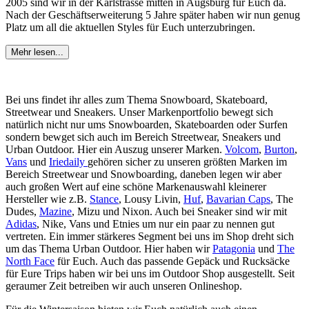
2005 sind wir in der Karlstrasse mitten in Augsburg für Euch da.
Nach der Geschäftserweiterung 5 Jahre später haben wir nun genug
Platz um all die aktuellen Styles für Euch unterzubringen.
Mehr lesen...
Bei uns findet ihr alles zum Thema Snowboard, Skateboard,
Streetwear und Sneakers. Unser Markenportfolio bewegt sich
natürlich nicht nur ums Snowboarden, Skateboarden oder Surfen
sondern bewget sich auch im Bereich Streetwear, Sneakers und
Urban Outdoor. Hier ein Auszug unserer Marken.
Volcom
,
Burton
,
Vans
und
Iriedaily
gehören sicher zu unseren größten Marken im
Bereich Streetwear und Snowboarding, daneben legen wir aber
auch großen Wert auf eine schöne Markenauswahl kleinerer
Hersteller wie z.B.
Stance
, Lousy Livin,
Huf
,
Bavarian Caps
, The
Dudes,
Mazine
, Mizu und Nixon. Auch bei Sneaker sind wir mit
Adidas
, Nike, Vans und Etnies um nur ein paar zu nennen gut
vertreten. Ein immer stärkeres Segment bei uns im Shop dreht sich
um das Thema Urban Outdoor. Hier haben wir
Patagonia
und
The
North Face
für Euch. Auch das passende Gepäck und Rucksäcke
für Eure Trips haben wir bei uns im Outdoor Shop ausgestellt. Seit
geraumer Zeit betreiben wir auch unseren Onlineshop.