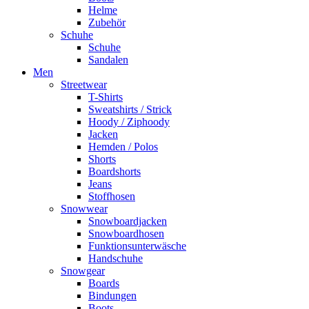
Helme
Zubehör
Schuhe
Schuhe
Sandalen
Men
Streetwear
T-Shirts
Sweatshirts / Strick
Hoody / Ziphoody
Jacken
Hemden / Polos
Shorts
Boardshorts
Jeans
Stoffhosen
Snowwear
Snowboardjacken
Snowboardhosen
Funktionsunterwäsche
Handschuhe
Snowgear
Boards
Bindungen
Boots