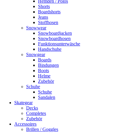
Hemden / Polos
Shorts
Boardshorts
Jeans
Stoffhosen
Snowwear
Snowboardjacken
Snowboardhosen
Funktionsunterwäsche
Handschuhe
Snowgear
Boards
Bindungen
Boots
Helme
Zubehör
Schuhe
Schuhe
Sandalen
Skategear
Decks
Completes
Zubehör
Accessoires
Brillen / Goggles