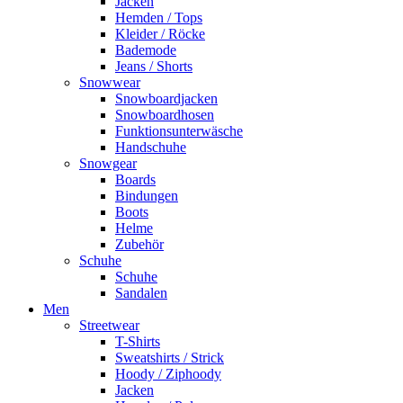
Jacken
Hemden / Tops
Kleider / Röcke
Bademode
Jeans / Shorts
Snowwear
Snowboardjacken
Snowboardhosen
Funktionsunterwäsche
Handschuhe
Snowgear
Boards
Bindungen
Boots
Helme
Zubehör
Schuhe
Schuhe
Sandalen
Men
Streetwear
T-Shirts
Sweatshirts / Strick
Hoody / Ziphoody
Jacken