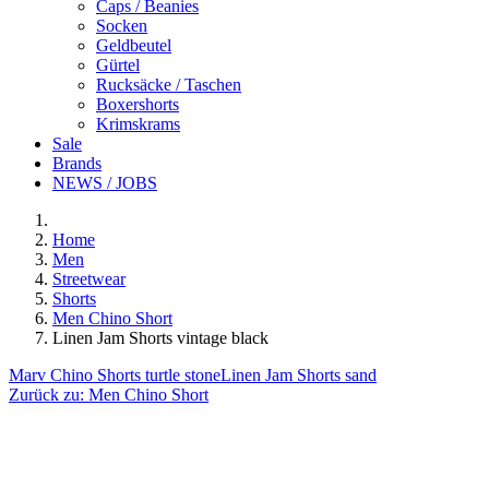
Caps / Beanies
Socken
Geldbeutel
Gürtel
Rucksäcke / Taschen
Boxershorts
Krimskrams
Sale
Brands
NEWS / JOBS
Home
Men
Streetwear
Shorts
Men Chino Short
Linen Jam Shorts vintage black
Marv Chino Shorts turtle stone
Linen Jam Shorts sand
Zurück zu:
Men Chino Short