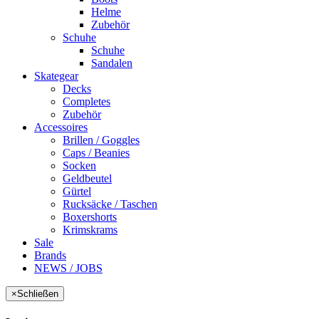
Helme
Zubehör
Schuhe
Schuhe
Sandalen
Skategear
Decks
Completes
Zubehör
Accessoires
Brillen / Goggles
Caps / Beanies
Socken
Geldbeutel
Gürtel
Rucksäcke / Taschen
Boxershorts
Krimskrams
Sale
Brands
NEWS / JOBS
×
Schließen