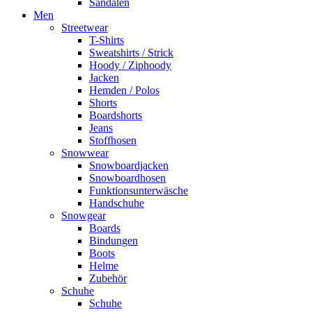
Sandalen
Men
Streetwear
T-Shirts
Sweatshirts / Strick
Hoody / Ziphoody
Jacken
Hemden / Polos
Shorts
Boardshorts
Jeans
Stoffhosen
Snowwear
Snowboardjacken
Snowboardhosen
Funktionsunterwäsche
Handschuhe
Snowgear
Boards
Bindungen
Boots
Helme
Zubehör
Schuhe
Schuhe