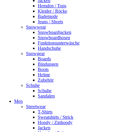
Jacken
Hemden / Tops
Kleider / Röcke
Bademode
Jeans / Shorts
Snowwear
Snowboardjacken
Snowboardhosen
Funktionsunterwäsche
Handschuhe
Snowgear
Boards
Bindungen
Boots
Helme
Zubehör
Schuhe
Schuhe
Sandalen
Men
Streetwear
T-Shirts
Sweatshirts / Strick
Hoody / Ziphoody
Jacken