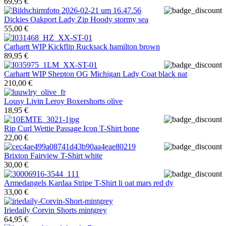
69,95 €
Dickies
Oakport Lady Zip Hoody stormy sea
55,00 €
Carhartt WIP
Kickflip Rucksack hamilton brown
89,95 €
Carhartt WIP
Shepton OG Michigan Lady Coat black nat
210,00 €
Lousy Livin
Leroy Boxershorts olive
18,95 €
Rip Curl
Wettie Passage Icon T-Shirt bone
22,00 €
Brixton
Fairview T-Shirt white
30,00 €
Armedangels
Kardaa Stripe T-Shirt li oat mars red dy
33,00 €
Iriedaily
Corvin Shorts mintgrey
64,95 €