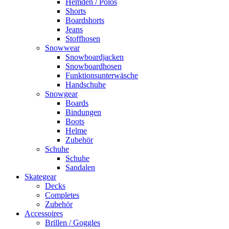
Hemden / Polos
Shorts
Boardshorts
Jeans
Stoffhosen
Snowwear
Snowboardjacken
Snowboardhosen
Funktionsunterwäsche
Handschuhe
Snowgear
Boards
Bindungen
Boots
Helme
Zubehör
Schuhe
Schuhe
Sandalen
Skategear
Decks
Completes
Zubehör
Accessoires
Brillen / Goggles