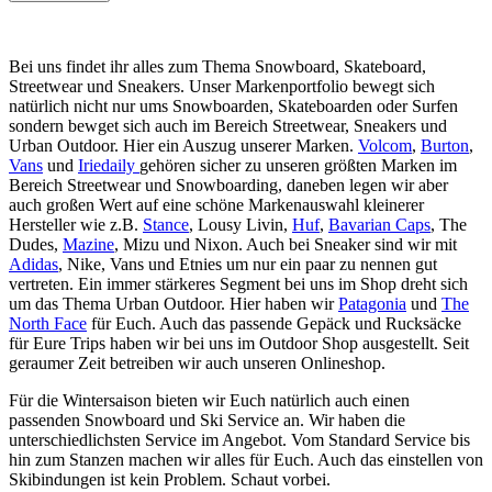
Bei uns findet ihr alles zum Thema Snowboard, Skateboard,
Streetwear und Sneakers. Unser Markenportfolio bewegt sich
natürlich nicht nur ums Snowboarden, Skateboarden oder Surfen
sondern bewget sich auch im Bereich Streetwear, Sneakers und
Urban Outdoor. Hier ein Auszug unserer Marken.
Volcom
,
Burton
,
Vans
und
Iriedaily
gehören sicher zu unseren größten Marken im
Bereich Streetwear und Snowboarding, daneben legen wir aber
auch großen Wert auf eine schöne Markenauswahl kleinerer
Hersteller wie z.B.
Stance
, Lousy Livin,
Huf
,
Bavarian Caps
, The
Dudes,
Mazine
, Mizu und Nixon. Auch bei Sneaker sind wir mit
Adidas
, Nike, Vans und Etnies um nur ein paar zu nennen gut
vertreten. Ein immer stärkeres Segment bei uns im Shop dreht sich
um das Thema Urban Outdoor. Hier haben wir
Patagonia
und
The
North Face
für Euch. Auch das passende Gepäck und Rucksäcke
für Eure Trips haben wir bei uns im Outdoor Shop ausgestellt. Seit
geraumer Zeit betreiben wir auch unseren Onlineshop.
Für die Wintersaison bieten wir Euch natürlich auch einen
passenden Snowboard und Ski Service an. Wir haben die
unterschiedlichsten Service im Angebot. Vom Standard Service bis
hin zum Stanzen machen wir alles für Euch. Auch das einstellen von
Skibindungen ist kein Problem. Schaut vorbei.