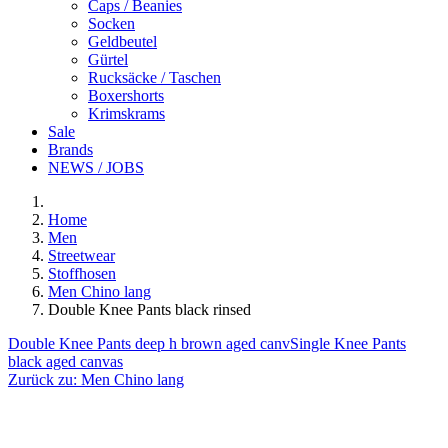
Caps / Beanies
Socken
Geldbeutel
Gürtel
Rucksäcke / Taschen
Boxershorts
Krimskrams
Sale
Brands
NEWS / JOBS
Home
Men
Streetwear
Stoffhosen
Men Chino lang
Double Knee Pants black rinsed
Double Knee Pants deep h brown aged canv
Single Knee Pants
black aged canvas
Zurück zu:
Men Chino lang