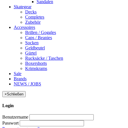
Sandalen
Skategear
Decks
Completes
Zubehör
Accessoires
Brillen / Goggles
Caps / Beanies
Socken
Geldbeutel
Gürtel
Rucksäcke / Taschen
Boxershorts
Krimskrams
Sale
Brands
NEWS / JOBS
×
Schließen
Login
Benutzername
Passwort