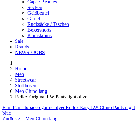
Caps / Beanies
Socken
Geldbeutel
Gürtel
Rucksäcke / Taschen
Boxershorts
Krimskrams
Sale
Brands
NEWS / JOBS
Home
Men
Streetwear
Stoffhosen
Men Chino lang
Reflex Original LW Pants light olive
Flint Pants tobacco garmet dyed
Reflex Easy LW Chino Pants night
blue
Zurück zu:
Men Chino lang