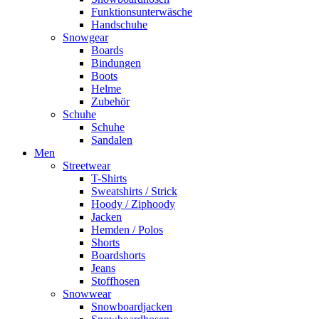
Funktionsunterwäsche
Handschuhe
Snowgear
Boards
Bindungen
Boots
Helme
Zubehör
Schuhe
Schuhe
Sandalen
Men
Streetwear
T-Shirts
Sweatshirts / Strick
Hoody / Ziphoody
Jacken
Hemden / Polos
Shorts
Boardshorts
Jeans
Stoffhosen
Snowwear
Snowboardjacken