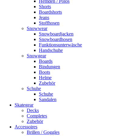
Hemden / Polos
Shorts
Boardshorts
Jeans
Stoffhosen
Snowwear
Snowboardjacken
Snowboardhosen
Funktionsunterwäsche
Handschuhe
Snowgear
Boards
Bindungen
Boots
Helme
Zubehör
Schuhe
Schuhe
Sandalen
Skategear
Decks
Completes
Zubehör
Accessoires
Brillen / Goggles