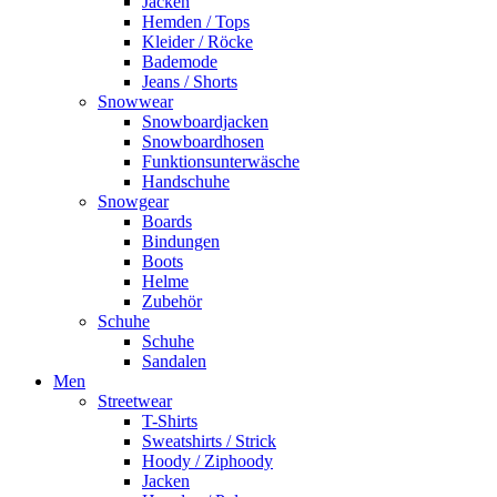
Jacken
Hemden / Tops
Kleider / Röcke
Bademode
Jeans / Shorts
Snowwear
Snowboardjacken
Snowboardhosen
Funktionsunterwäsche
Handschuhe
Snowgear
Boards
Bindungen
Boots
Helme
Zubehör
Schuhe
Schuhe
Sandalen
Men
Streetwear
T-Shirts
Sweatshirts / Strick
Hoody / Ziphoody
Jacken