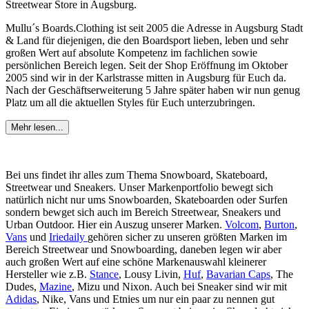
Streetwear Store in Augsburg.
Mullu´s Boards.Clothing ist seit 2005 die Adresse in Augsburg Stadt
& Land für diejenigen, die den Boardsport lieben, leben und sehr
großen Wert auf absolute Kompetenz im fachlichen sowie
persönlichen Bereich legen. Seit der Shop Eröffnung im Oktober
2005 sind wir in der Karlstrasse mitten in Augsburg für Euch da.
Nach der Geschäftserweiterung 5 Jahre später haben wir nun genug
Platz um all die aktuellen Styles für Euch unterzubringen.
Mehr lesen...
Bei uns findet ihr alles zum Thema Snowboard, Skateboard,
Streetwear und Sneakers. Unser Markenportfolio bewegt sich
natürlich nicht nur ums Snowboarden, Skateboarden oder Surfen
sondern bewget sich auch im Bereich Streetwear, Sneakers und
Urban Outdoor. Hier ein Auszug unserer Marken.
Volcom
,
Burton
,
Vans
und
Iriedaily
gehören sicher zu unseren größten Marken im
Bereich Streetwear und Snowboarding, daneben legen wir aber
auch großen Wert auf eine schöne Markenauswahl kleinerer
Hersteller wie z.B.
Stance
, Lousy Livin,
Huf
,
Bavarian Caps
, The
Dudes,
Mazine
, Mizu und Nixon. Auch bei Sneaker sind wir mit
Adidas
, Nike, Vans und Etnies um nur ein paar zu nennen gut