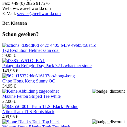
Fax: +49 (0) 2826 917576
Web: www.reellworld.com
E-Mail:
service@reellworld.com
Ben Klaassen
Schon gesehen?
Tsg
Evolution Helmet satin coal
59,95 €
Patagonia
Refugio Day Pack 32 L whaether stone
149,95 €
Chpo
Hong Kong Sunny OO
34,95 €
Mazine
Felton Striped Tee white
22,00 €
Nitro
Team TLS Boots black
499,95 €
Volcom
Stone Blanks Tank Top black