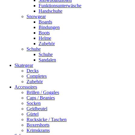
Snowboardhosen
Funktionsunterwäsche
Handschuhe
Snowgear
Boards
Bindungen
Boots
Helme
Zubehör
Schuhe
Schuhe
Sandalen
Skategear
Decks
Completes
Zubehör
Accessoires
Brillen / Goggles
Caps / Beanies
Socken
Geldbeutel
Gürtel
Rucksäcke / Taschen
Boxershorts
Krimskrams