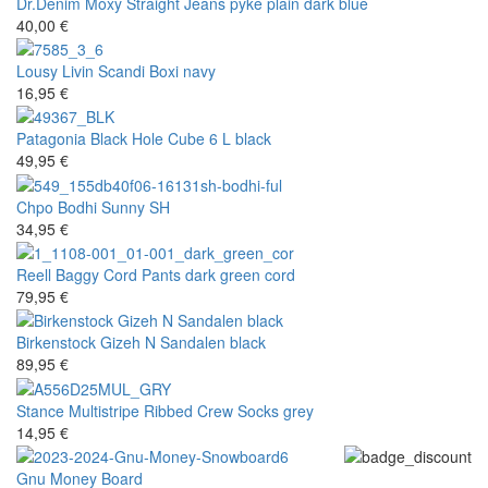
Dr.Denim
Moxy Straight Jeans pyke plain dark blue
40,00 €
Lousy Livin
Scandi Boxi navy
16,95 €
Patagonia
Black Hole Cube 6 L black
49,95 €
Chpo
Bodhi Sunny SH
34,95 €
Reell
Baggy Cord Pants dark green cord
79,95 €
Birkenstock
Gizeh N Sandalen black
89,95 €
Stance
Multistripe Ribbed Crew Socks grey
14,95 €
Gnu
Money Board