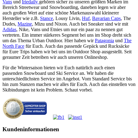
Vans
und
Iriedaily
gehören sicher zu unseren größten Marken im
Bereich Streetwear und Snowboarding, daneben legen wir aber
auch großen Wert auf eine schöne Markenauswahl kleinerer
Hersteller wie z.B.
Stance
, Lousy Livin,
Huf
,
Bavarian Caps
, The
Dudes,
Mazine
, Mizu und Nixon. Auch bei Sneaker sind wir mit
Adidas
, Nike, Vans und Etnies um nur ein paar zu nennen gut
vertreten. Ein immer stärkeres Segment bei uns im Shop dreht sich
um das Thema Urban Outdoor. Hier haben wir
Patagonia
und
The
North Face
für Euch. Auch das passende Gepäck und Rucksäcke
für Eure Trips haben wir bei uns im Outdoor Shop ausgestellt. Seit
geraumer Zeit betreiben wir auch unseren Onlineshop.
Für die Wintersaison bieten wir Euch natürlich auch einen
passenden Snowboard und Ski Service an. Wir haben die
unterschiedlichsten Service im Angebot. Vom Standard Service bis
hin zum Stanzen machen wir alles für Euch. Auch das einstellen von
Skibindungen ist kein Problem. Schaut vorbei.
Kundeninformationen