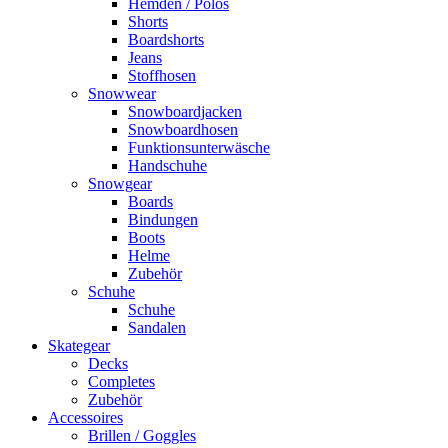
Hemden / Polos
Shorts
Boardshorts
Jeans
Stoffhosen
Snowwear
Snowboardjacken
Snowboardhosen
Funktionsunterwäsche
Handschuhe
Snowgear
Boards
Bindungen
Boots
Helme
Zubehör
Schuhe
Schuhe
Sandalen
Skategear
Decks
Completes
Zubehör
Accessoires
Brillen / Goggles