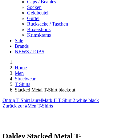
Caps / Beanies
Socken
Geldbeutel
Gürtel
Rucksäcke / Taschen
Boxershorts
Krimskrams
Sale
Brands
NEWS / JOBS
Home
Men
Streetwear
T-Shirts
Stacked Metal T-Shirt blackout
Ontrip T-Shirt laurel
Mark II T-Shirt 2 white black
Zurück zu:
#Men T-Shirts
Oakley
Stacked Metal T-