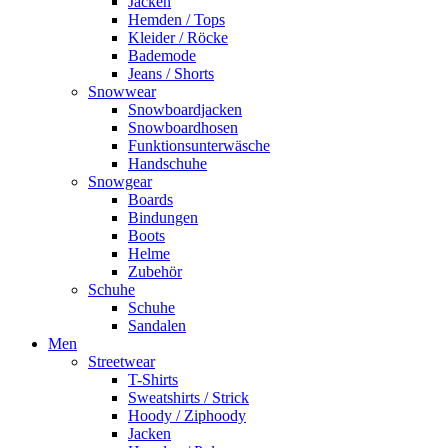
Jacken
Hemden / Tops
Kleider / Röcke
Bademode
Jeans / Shorts
Snowwear
Snowboardjacken
Snowboardhosen
Funktionsunterwäsche
Handschuhe
Snowgear
Boards
Bindungen
Boots
Helme
Zubehör
Schuhe
Schuhe
Sandalen
Men
Streetwear
T-Shirts
Sweatshirts / Strick
Hoody / Ziphoody
Jacken