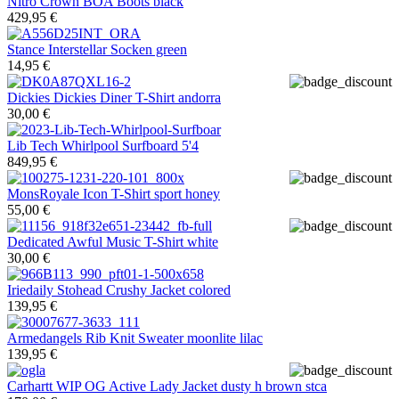
Nitro
Crown BOA Boots black
429,95 €
Stance
Interstellar Socken green
14,95 €
Dickies
Dickies Diner T-Shirt andorra
30,00 €
Lib Tech
Whirlpool Surfboard 5'4
849,95 €
MonsRoyale
Icon T-Shirt sport honey
55,00 €
Dedicated
Awful Music T-Shirt white
30,00 €
Iriedaily
Stohead Crushy Jacket colored
139,95 €
Armedangels
Rib Knit Sweater moonlite lilac
139,95 €
Carhartt WIP
OG Active Lady Jacket dusty h brown stca