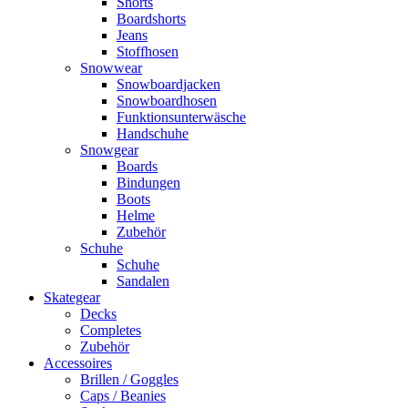
Shorts
Boardshorts
Jeans
Stoffhosen
Snowwear
Snowboardjacken
Snowboardhosen
Funktionsunterwäsche
Handschuhe
Snowgear
Boards
Bindungen
Boots
Helme
Zubehör
Schuhe
Schuhe
Sandalen
Skategear
Decks
Completes
Zubehör
Accessoires
Brillen / Goggles
Caps / Beanies