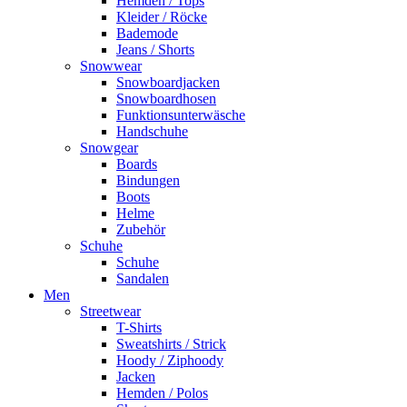
Hemden / Tops
Kleider / Röcke
Bademode
Jeans / Shorts
Snowwear
Snowboardjacken
Snowboardhosen
Funktionsunterwäsche
Handschuhe
Snowgear
Boards
Bindungen
Boots
Helme
Zubehör
Schuhe
Schuhe
Sandalen
Men
Streetwear
T-Shirts
Sweatshirts / Strick
Hoody / Ziphoody
Jacken
Hemden / Polos