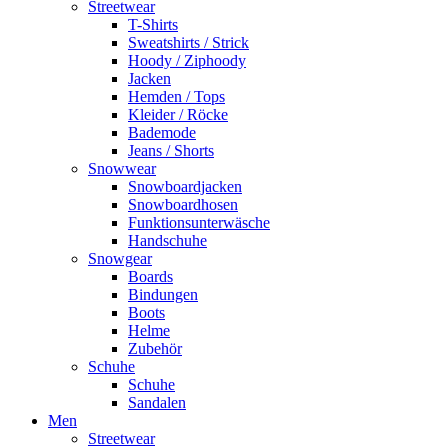
Streetwear
T-Shirts
Sweatshirts / Strick
Hoody / Ziphoody
Jacken
Hemden / Tops
Kleider / Röcke
Bademode
Jeans / Shorts
Snowwear
Snowboardjacken
Snowboardhosen
Funktionsunterwäsche
Handschuhe
Snowgear
Boards
Bindungen
Boots
Helme
Zubehör
Schuhe
Schuhe
Sandalen
Men
Streetwear