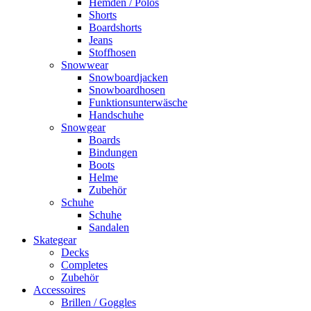
Hemden / Polos
Shorts
Boardshorts
Jeans
Stoffhosen
Snowwear
Snowboardjacken
Snowboardhosen
Funktionsunterwäsche
Handschuhe
Snowgear
Boards
Bindungen
Boots
Helme
Zubehör
Schuhe
Schuhe
Sandalen
Skategear
Decks
Completes
Zubehör
Accessoires
Brillen / Goggles