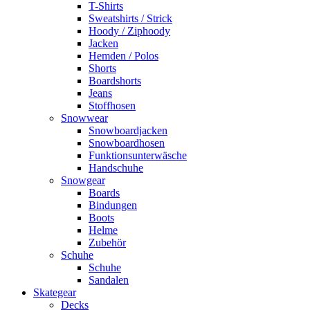
T-Shirts
Sweatshirts / Strick
Hoody / Ziphoody
Jacken
Hemden / Polos
Shorts
Boardshorts
Jeans
Stoffhosen
Snowwear
Snowboardjacken
Snowboardhosen
Funktionsunterwäsche
Handschuhe
Snowgear
Boards
Bindungen
Boots
Helme
Zubehör
Schuhe
Schuhe
Sandalen
Skategear
Decks