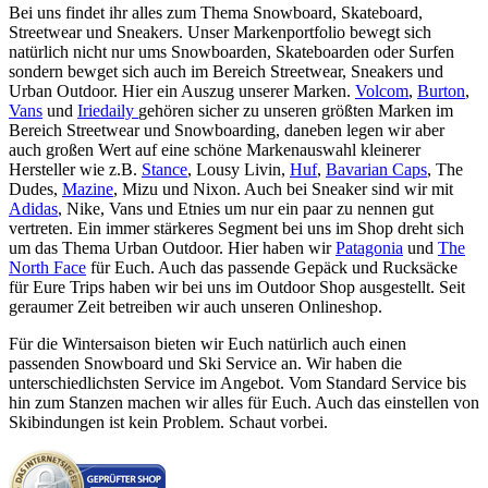
Bei uns findet ihr alles zum Thema Snowboard, Skateboard,
Streetwear und Sneakers. Unser Markenportfolio bewegt sich
natürlich nicht nur ums Snowboarden, Skateboarden oder Surfen
sondern bewget sich auch im Bereich Streetwear, Sneakers und
Urban Outdoor. Hier ein Auszug unserer Marken.
Volcom
,
Burton
,
Vans
und
Iriedaily
gehören sicher zu unseren größten Marken im
Bereich Streetwear und Snowboarding, daneben legen wir aber
auch großen Wert auf eine schöne Markenauswahl kleinerer
Hersteller wie z.B.
Stance
, Lousy Livin,
Huf
,
Bavarian Caps
, The
Dudes,
Mazine
, Mizu und Nixon. Auch bei Sneaker sind wir mit
Adidas
, Nike, Vans und Etnies um nur ein paar zu nennen gut
vertreten. Ein immer stärkeres Segment bei uns im Shop dreht sich
um das Thema Urban Outdoor. Hier haben wir
Patagonia
und
The
North Face
für Euch. Auch das passende Gepäck und Rucksäcke
für Eure Trips haben wir bei uns im Outdoor Shop ausgestellt. Seit
geraumer Zeit betreiben wir auch unseren Onlineshop.
Für die Wintersaison bieten wir Euch natürlich auch einen
passenden Snowboard und Ski Service an. Wir haben die
unterschiedlichsten Service im Angebot. Vom Standard Service bis
hin zum Stanzen machen wir alles für Euch. Auch das einstellen von
Skibindungen ist kein Problem. Schaut vorbei.