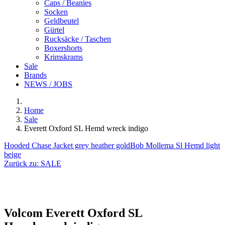
Caps / Beanies
Socken
Geldbeutel
Gürtel
Rucksäcke / Taschen
Boxershorts
Krimskrams
Sale
Brands
NEWS / JOBS
Home
Sale
Everett Oxford SL Hemd wreck indigo
Hooded Chase Jacket grey heather gold
Bob Mollema Sl Hemd light
beige
Zurück zu:
SALE
Volcom
Everett Oxford SL