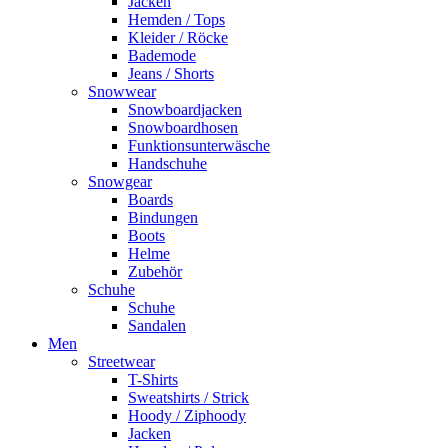
Jacken
Hemden / Tops
Kleider / Röcke
Bademode
Jeans / Shorts
Snowwear
Snowboardjacken
Snowboardhosen
Funktionsunterwäsche
Handschuhe
Snowgear
Boards
Bindungen
Boots
Helme
Zubehör
Schuhe
Schuhe
Sandalen
Men
Streetwear
T-Shirts
Sweatshirts / Strick
Hoody / Ziphoody
Jacken