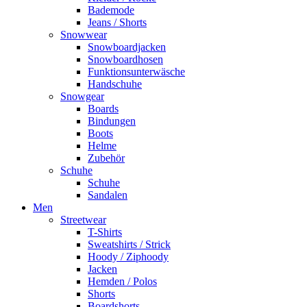
Bademode
Jeans / Shorts
Snowwear
Snowboardjacken
Snowboardhosen
Funktionsunterwäsche
Handschuhe
Snowgear
Boards
Bindungen
Boots
Helme
Zubehör
Schuhe
Schuhe
Sandalen
Men
Streetwear
T-Shirts
Sweatshirts / Strick
Hoody / Ziphoody
Jacken
Hemden / Polos
Shorts
Boardshorts