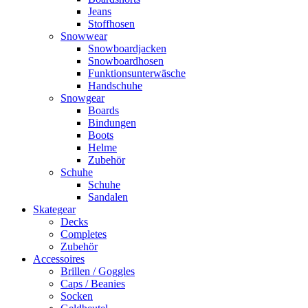
Jeans
Stoffhosen
Snowwear
Snowboardjacken
Snowboardhosen
Funktionsunterwäsche
Handschuhe
Snowgear
Boards
Bindungen
Boots
Helme
Zubehör
Schuhe
Schuhe
Sandalen
Skategear
Decks
Completes
Zubehör
Accessoires
Brillen / Goggles
Caps / Beanies
Socken