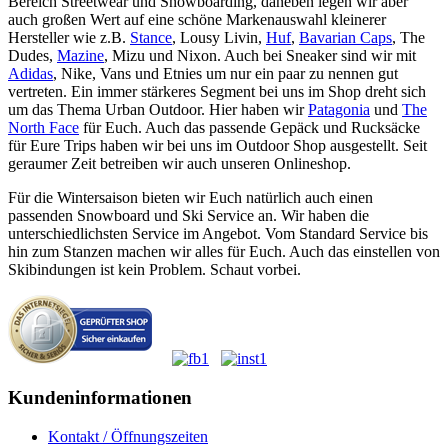
Bereich Streetwear und Snowboarding, daneben legen wir aber
auch großen Wert auf eine schöne Markenauswahl kleinerer
Hersteller wie z.B.
Stance
, Lousy Livin,
Huf
,
Bavarian Caps
, The
Dudes,
Mazine
, Mizu und Nixon. Auch bei Sneaker sind wir mit
Adidas
, Nike, Vans und Etnies um nur ein paar zu nennen gut
vertreten. Ein immer stärkeres Segment bei uns im Shop dreht sich
um das Thema Urban Outdoor. Hier haben wir
Patagonia
und
The
North Face
für Euch. Auch das passende Gepäck und Rucksäcke
für Eure Trips haben wir bei uns im Outdoor Shop ausgestellt. Seit
geraumer Zeit betreiben wir auch unseren Onlineshop.
Für die Wintersaison bieten wir Euch natürlich auch einen
passenden Snowboard und Ski Service an. Wir haben die
unterschiedlichsten Service im Angebot. Vom Standard Service bis
hin zum Stanzen machen wir alles für Euch. Auch das einstellen von
Skibindungen ist kein Problem. Schaut vorbei.
Kundeninformationen
Kontakt / Öffnungszeiten