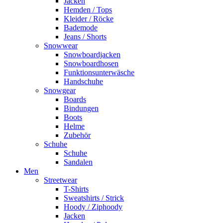
Jacken
Hemden / Tops
Kleider / Röcke
Bademode
Jeans / Shorts
Snowwear
Snowboardjacken
Snowboardhosen
Funktionsunterwäsche
Handschuhe
Snowgear
Boards
Bindungen
Boots
Helme
Zubehör
Schuhe
Schuhe
Sandalen
Men
Streetwear
T-Shirts
Sweatshirts / Strick
Hoody / Ziphoody
Jacken