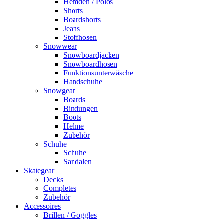
Hemden / Polos
Shorts
Boardshorts
Jeans
Stoffhosen
Snowwear
Snowboardjacken
Snowboardhosen
Funktionsunterwäsche
Handschuhe
Snowgear
Boards
Bindungen
Boots
Helme
Zubehör
Schuhe
Schuhe
Sandalen
Skategear
Decks
Completes
Zubehör
Accessoires
Brillen / Goggles