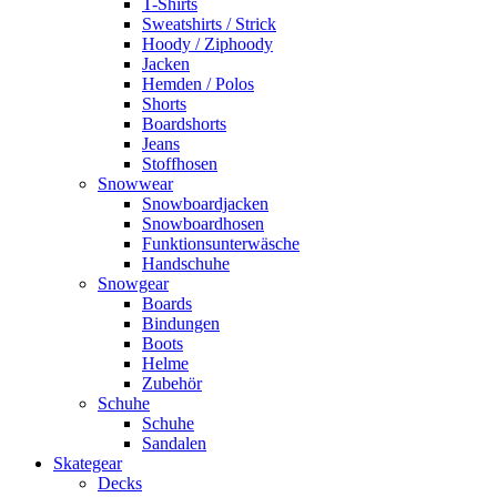
T-Shirts
Sweatshirts / Strick
Hoody / Ziphoody
Jacken
Hemden / Polos
Shorts
Boardshorts
Jeans
Stoffhosen
Snowwear
Snowboardjacken
Snowboardhosen
Funktionsunterwäsche
Handschuhe
Snowgear
Boards
Bindungen
Boots
Helme
Zubehör
Schuhe
Schuhe
Sandalen
Skategear
Decks