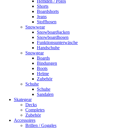
Hemden / Polos
Shorts
Boardshorts
Jeans
Stoffhosen
Snowwear
Snowboardjacken
Snowboardhosen
Funktionsunterwäsche
Handschuhe
Snowgear
Boards
Bindungen
Boots
Helme
Zubehör
Schuhe
Schuhe
Sandalen
Skategear
Decks
Completes
Zubehör
Accessoires
Brillen / Goggles