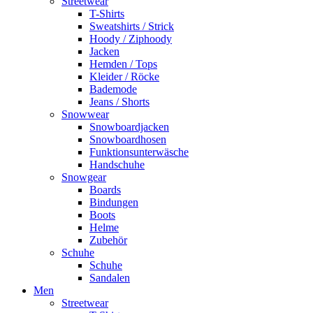
Streetwear
T-Shirts
Sweatshirts / Strick
Hoody / Ziphoody
Jacken
Hemden / Tops
Kleider / Röcke
Bademode
Jeans / Shorts
Snowwear
Snowboardjacken
Snowboardhosen
Funktionsunterwäsche
Handschuhe
Snowgear
Boards
Bindungen
Boots
Helme
Zubehör
Schuhe
Schuhe
Sandalen
Men
Streetwear