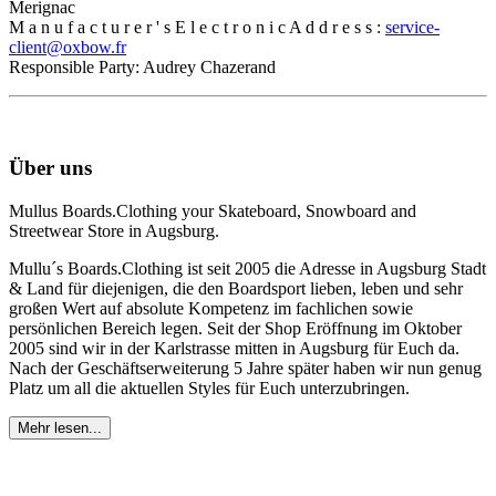
Merignac
M a n u f a c t u r e r ' s E l e c t r o n i c A d d r e s s :
service-
client@oxbow.fr
Responsible Party: Audrey Chazerand
Über uns
Mullus Boards.Clothing your Skateboard, Snowboard and
Streetwear Store in Augsburg.
Mullu´s Boards.Clothing ist seit 2005 die Adresse in Augsburg Stadt
& Land für diejenigen, die den Boardsport lieben, leben und sehr
großen Wert auf absolute Kompetenz im fachlichen sowie
persönlichen Bereich legen. Seit der Shop Eröffnung im Oktober
2005 sind wir in der Karlstrasse mitten in Augsburg für Euch da.
Nach der Geschäftserweiterung 5 Jahre später haben wir nun genug
Platz um all die aktuellen Styles für Euch unterzubringen.
Mehr lesen...