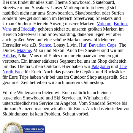
Bei uns findet ihr alles zum Thema Snowboard, Skateboard,
Streetwear und Sneakers. Unser Markenportfolio bewegt sich
natürlich nicht nur ums Snowboarden, Skateboarden oder Surfen
sondern bewget sich auch im Bereich Streetwear, Sneakers und
Urban Outdoor. Hier ein Auszug unserer Marken.
Volcom
,
Burton
,
Vans
und
Iriedaily
gehören sicher zu unseren größten Marken im
Bereich Streetwear und Snowboarding, daneben legen wir aber
auch großen Wert auf eine schöne Markenauswahl kleinerer
Hersteller wie z.B.
Stance
, Lousy Livin,
Huf
,
Bavarian Caps
, The
Dudes,
Mazine
, Mizu und Nixon. Auch bei Sneaker sind wir mit
Adidas
, Nike, Vans und Etnies um nur ein paar zu nennen gut
vertreten. Ein immer stärkeres Segment bei uns im Shop dreht sich
um das Thema Urban Outdoor. Hier haben wir
Patagonia
und
The
North Face
für Euch. Auch das passende Gepäck und Rucksäcke
für Eure Trips haben wir bei uns im Outdoor Shop ausgestellt. Seit
geraumer Zeit betreiben wir auch unseren Onlineshop.
Für die Wintersaison bieten wir Euch natürlich auch einen
passenden Snowboard und Ski Service an. Wir haben die
unterschiedlichsten Service im Angebot. Vom Standard Service bis
hin zum Stanzen machen wir alles für Euch. Auch das einstellen von
Skibindungen ist kein Problem. Schaut vorbei.