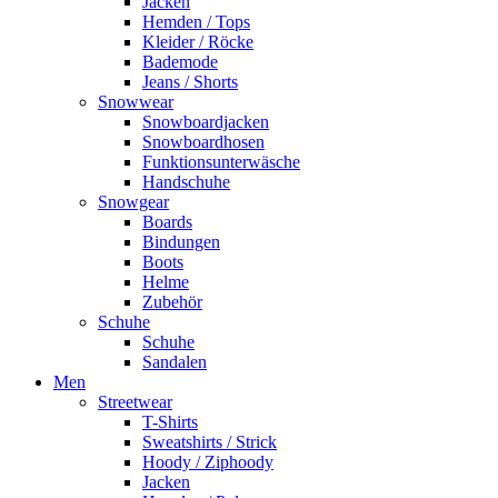
Jacken
Hemden / Tops
Kleider / Röcke
Bademode
Jeans / Shorts
Snowwear
Snowboardjacken
Snowboardhosen
Funktionsunterwäsche
Handschuhe
Snowgear
Boards
Bindungen
Boots
Helme
Zubehör
Schuhe
Schuhe
Sandalen
Men
Streetwear
T-Shirts
Sweatshirts / Strick
Hoody / Ziphoody
Jacken