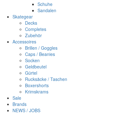
Schuhe
Sandalen
Skategear
Decks
Completes
Zubehör
Accessoires
Brillen / Goggles
Caps / Beanies
Socken
Geldbeutel
Gürtel
Rucksäcke / Taschen
Boxershorts
Krimskrams
Sale
Brands
NEWS / JOBS
Sc
×
Login