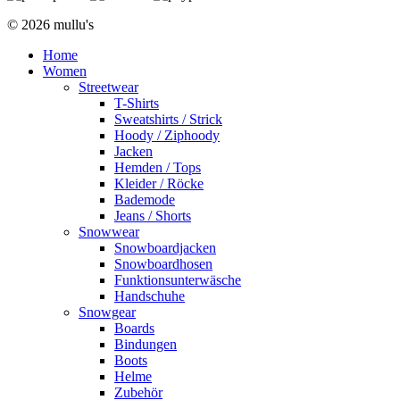
© 2026 mullu's
Home
Women
Streetwear
T-Shirts
Sweatshirts / Strick
Hoody / Ziphoody
Jacken
Hemden / Tops
Kleider / Röcke
Bademode
Jeans / Shorts
Snowwear
Snowboardjacken
Snowboardhosen
Funktionsunterwäsche
Handschuhe
Snowgear
Boards
Bindungen
Boots
Helme
Zubehör