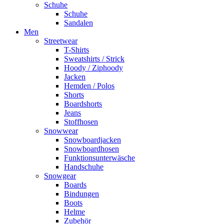
Schuhe
Schuhe
Sandalen
Men
Streetwear
T-Shirts
Sweatshirts / Strick
Hoody / Ziphoody
Jacken
Hemden / Polos
Shorts
Boardshorts
Jeans
Stoffhosen
Snowwear
Snowboardjacken
Snowboardhosen
Funktionsunterwäsche
Handschuhe
Snowgear
Boards
Bindungen
Boots
Helme
Zubehör