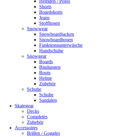
Hemden / Polos
Shorts
Boardshorts
Jeans
Stoffhosen
Snowwear
Snowboardjacken
Snowboardhosen
Funktionsunterwäsche
Handschuhe
Snowgear
Boards
Bindungen
Boots
Helme
Zubehör
Schuhe
Schuhe
Sandalen
Skategear
Decks
Completes
Zubehör
Accessoires
Brillen / Goggles