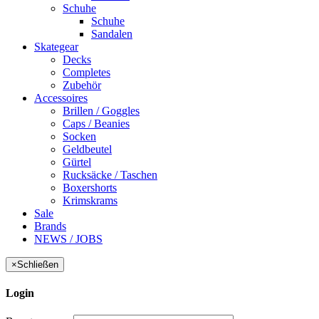
Schuhe
Schuhe
Sandalen
Skategear
Decks
Completes
Zubehör
Accessoires
Brillen / Goggles
Caps / Beanies
Socken
Geldbeutel
Gürtel
Rucksäcke / Taschen
Boxershorts
Krimskrams
Sale
Brands
NEWS / JOBS
×
Schließen
Login