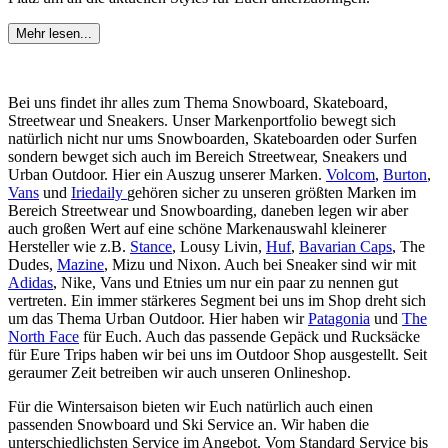
Mehr lesen...
Bei uns findet ihr alles zum Thema Snowboard, Skateboard,
Streetwear und Sneakers. Unser Markenportfolio bewegt sich
natürlich nicht nur ums Snowboarden, Skateboarden oder Surfen
sondern bewget sich auch im Bereich Streetwear, Sneakers und
Urban Outdoor. Hier ein Auszug unserer Marken.
Volcom
,
Burton
,
Vans
und
Iriedaily
gehören sicher zu unseren größten Marken im
Bereich Streetwear und Snowboarding, daneben legen wir aber
auch großen Wert auf eine schöne Markenauswahl kleinerer
Hersteller wie z.B.
Stance
, Lousy Livin,
Huf
,
Bavarian Caps
, The
Dudes,
Mazine
, Mizu und Nixon. Auch bei Sneaker sind wir mit
Adidas
, Nike, Vans und Etnies um nur ein paar zu nennen gut
vertreten. Ein immer stärkeres Segment bei uns im Shop dreht sich
um das Thema Urban Outdoor. Hier haben wir
Patagonia
und
The
North Face
für Euch. Auch das passende Gepäck und Rucksäcke
für Eure Trips haben wir bei uns im Outdoor Shop ausgestellt. Seit
geraumer Zeit betreiben wir auch unseren Onlineshop.
Für die Wintersaison bieten wir Euch natürlich auch einen
passenden Snowboard und Ski Service an. Wir haben die
unterschiedlichsten Service im Angebot. Vom Standard Service bis