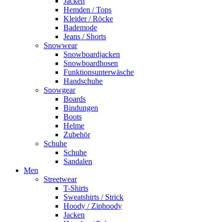
Jacken
Hemden / Tops
Kleider / Röcke
Bademode
Jeans / Shorts
Snowwear
Snowboardjacken
Snowboardhosen
Funktionsunterwäsche
Handschuhe
Snowgear
Boards
Bindungen
Boots
Helme
Zubehör
Schuhe
Schuhe
Sandalen
Men
Streetwear
T-Shirts
Sweatshirts / Strick
Hoody / Ziphoody
Jacken