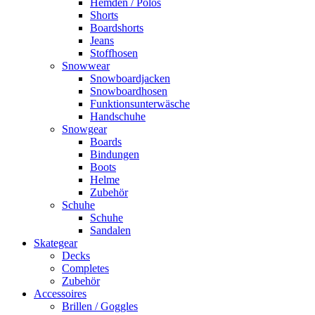
Hemden / Polos
Shorts
Boardshorts
Jeans
Stoffhosen
Snowwear
Snowboardjacken
Snowboardhosen
Funktionsunterwäsche
Handschuhe
Snowgear
Boards
Bindungen
Boots
Helme
Zubehör
Schuhe
Schuhe
Sandalen
Skategear
Decks
Completes
Zubehör
Accessoires
Brillen / Goggles