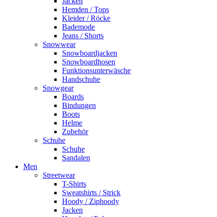
Jacken
Hemden / Tops
Kleider / Röcke
Bademode
Jeans / Shorts
Snowwear
Snowboardjacken
Snowboardhosen
Funktionsunterwäsche
Handschuhe
Snowgear
Boards
Bindungen
Boots
Helme
Zubehör
Schuhe
Schuhe
Sandalen
Men
Streetwear
T-Shirts
Sweatshirts / Strick
Hoody / Ziphoody
Jacken