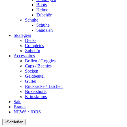
Boots
Helme
Zubehör
Schuhe
Schuhe
Sandalen
Skategear
Decks
Completes
Zubehör
Accessoires
Brillen / Goggles
Caps / Beanies
Socken
Geldbeutel
Gürtel
Rucksäcke / Taschen
Boxershorts
Krimskrams
Sale
Brands
NEWS / JOBS
×
Schließen