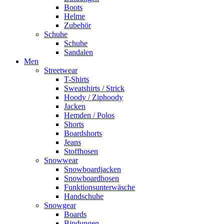
Boots
Helme
Zubehör
Schuhe
Schuhe
Sandalen
Men
Streetwear
T-Shirts
Sweatshirts / Strick
Hoody / Ziphoody
Jacken
Hemden / Polos
Shorts
Boardshorts
Jeans
Stoffhosen
Snowwear
Snowboardjacken
Snowboardhosen
Funktionsunterwäsche
Handschuhe
Snowgear
Boards
Bindungen