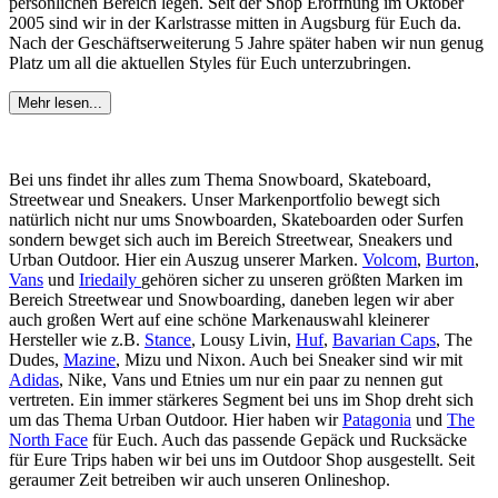
persönlichen Bereich legen. Seit der Shop Eröffnung im Oktober
2005 sind wir in der Karlstrasse mitten in Augsburg für Euch da.
Nach der Geschäftserweiterung 5 Jahre später haben wir nun genug
Platz um all die aktuellen Styles für Euch unterzubringen.
Mehr lesen...
Bei uns findet ihr alles zum Thema Snowboard, Skateboard,
Streetwear und Sneakers. Unser Markenportfolio bewegt sich
natürlich nicht nur ums Snowboarden, Skateboarden oder Surfen
sondern bewget sich auch im Bereich Streetwear, Sneakers und
Urban Outdoor. Hier ein Auszug unserer Marken.
Volcom
,
Burton
,
Vans
und
Iriedaily
gehören sicher zu unseren größten Marken im
Bereich Streetwear und Snowboarding, daneben legen wir aber
auch großen Wert auf eine schöne Markenauswahl kleinerer
Hersteller wie z.B.
Stance
, Lousy Livin,
Huf
,
Bavarian Caps
, The
Dudes,
Mazine
, Mizu und Nixon. Auch bei Sneaker sind wir mit
Adidas
, Nike, Vans und Etnies um nur ein paar zu nennen gut
vertreten. Ein immer stärkeres Segment bei uns im Shop dreht sich
um das Thema Urban Outdoor. Hier haben wir
Patagonia
und
The
North Face
für Euch. Auch das passende Gepäck und Rucksäcke
für Eure Trips haben wir bei uns im Outdoor Shop ausgestellt. Seit
geraumer Zeit betreiben wir auch unseren Onlineshop.