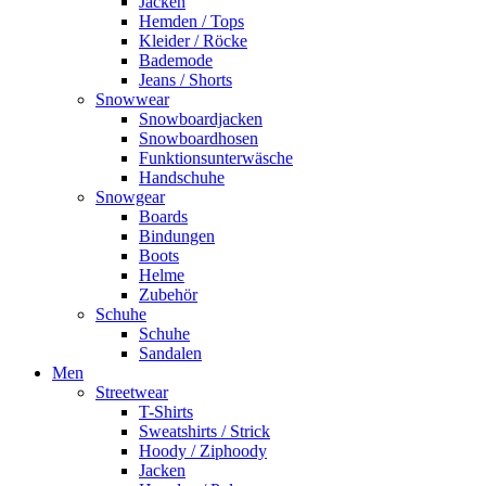
Jacken
Hemden / Tops
Kleider / Röcke
Bademode
Jeans / Shorts
Snowwear
Snowboardjacken
Snowboardhosen
Funktionsunterwäsche
Handschuhe
Snowgear
Boards
Bindungen
Boots
Helme
Zubehör
Schuhe
Schuhe
Sandalen
Men
Streetwear
T-Shirts
Sweatshirts / Strick
Hoody / Ziphoody
Jacken