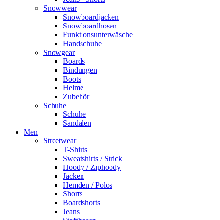
Snowwear
Snowboardjacken
Snowboardhosen
Funktionsunterwäsche
Handschuhe
Snowgear
Boards
Bindungen
Boots
Helme
Zubehör
Schuhe
Schuhe
Sandalen
Men
Streetwear
T-Shirts
Sweatshirts / Strick
Hoody / Ziphoody
Jacken
Hemden / Polos
Shorts
Boardshorts
Jeans