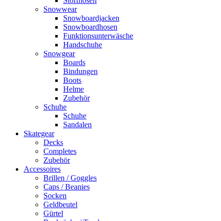
Stoffhosen
Snowwear
Snowboardjacken
Snowboardhosen
Funktionsunterwäsche
Handschuhe
Snowgear
Boards
Bindungen
Boots
Helme
Zubehör
Schuhe
Schuhe
Sandalen
Skategear
Decks
Completes
Zubehör
Accessoires
Brillen / Goggles
Caps / Beanies
Socken
Geldbeutel
Gürtel