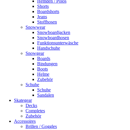
Hemden / Polos
Shorts
Boardshorts
Jeans
Stoffhosen
Snowwear
Snowboardjacken
Snowboardhosen
Funktionsunterwäsche
Handschuhe
Snowgear
Boards
Bindungen
Boots
Helme
Zubehör
Schuhe
Schuhe
Sandalen
Skategear
Decks
Completes
Zubehör
Accessoires
Brillen / Goggles