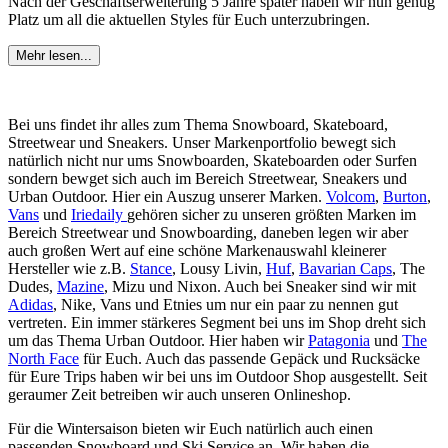
Nach der Geschäftserweiterung 5 Jahre später haben wir nun genug
Platz um all die aktuellen Styles für Euch unterzubringen.
Mehr lesen...
Bei uns findet ihr alles zum Thema Snowboard, Skateboard,
Streetwear und Sneakers. Unser Markenportfolio bewegt sich
natürlich nicht nur ums Snowboarden, Skateboarden oder Surfen
sondern bewget sich auch im Bereich Streetwear, Sneakers und
Urban Outdoor. Hier ein Auszug unserer Marken.
Volcom
,
Burton
,
Vans
und
Iriedaily
gehören sicher zu unseren größten Marken im
Bereich Streetwear und Snowboarding, daneben legen wir aber
auch großen Wert auf eine schöne Markenauswahl kleinerer
Hersteller wie z.B.
Stance
, Lousy Livin,
Huf
,
Bavarian Caps
, The
Dudes,
Mazine
, Mizu und Nixon. Auch bei Sneaker sind wir mit
Adidas
, Nike, Vans und Etnies um nur ein paar zu nennen gut
vertreten. Ein immer stärkeres Segment bei uns im Shop dreht sich
um das Thema Urban Outdoor. Hier haben wir
Patagonia
und
The
North Face
für Euch. Auch das passende Gepäck und Rucksäcke
für Eure Trips haben wir bei uns im Outdoor Shop ausgestellt. Seit
geraumer Zeit betreiben wir auch unseren Onlineshop.
Für die Wintersaison bieten wir Euch natürlich auch einen
passenden Snowboard und Ski Service an. Wir haben die