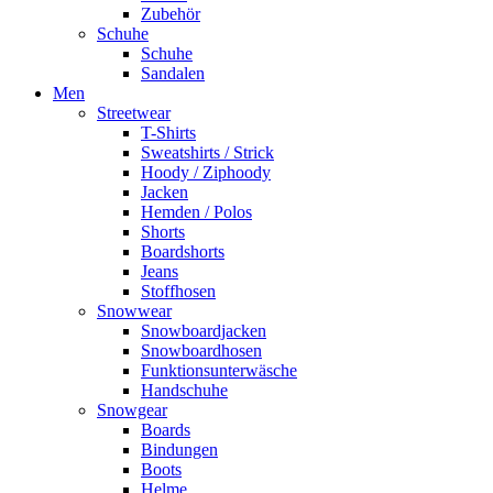
Zubehör
Schuhe
Schuhe
Sandalen
Men
Streetwear
T-Shirts
Sweatshirts / Strick
Hoody / Ziphoody
Jacken
Hemden / Polos
Shorts
Boardshorts
Jeans
Stoffhosen
Snowwear
Snowboardjacken
Snowboardhosen
Funktionsunterwäsche
Handschuhe
Snowgear
Boards
Bindungen
Boots
Helme