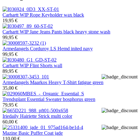
Carhartt WIP
Rope Keyholder wax black
19,95 €
Carhartt WIP
Jane Jeans Pants black heavy stone wash
99,95 €
Armedangels
Corduroy LS Hemd inited navy
99,95 €
Carhartt WIP
Flint Shorts wall
89,95 €
Armedangels
Maarkos Heavy T-Shirt fatigue green
35,00 €
Trendsplant
Essential Sweater bosphorus green
79,95 €
Iriedaily
Hairiette Strick multi color
60,00 €
Mazine
Basic Puffer Coat jade
110,00 €