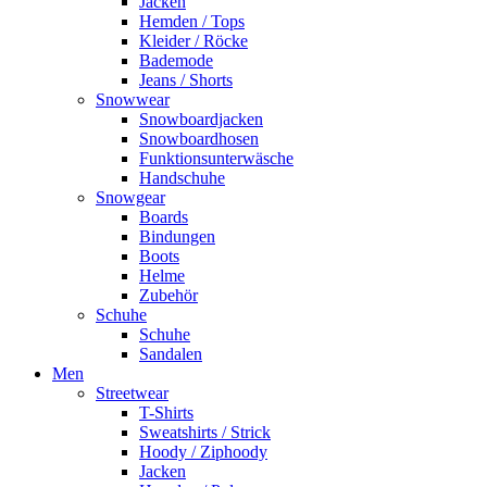
Jacken
Hemden / Tops
Kleider / Röcke
Bademode
Jeans / Shorts
Snowwear
Snowboardjacken
Snowboardhosen
Funktionsunterwäsche
Handschuhe
Snowgear
Boards
Bindungen
Boots
Helme
Zubehör
Schuhe
Schuhe
Sandalen
Men
Streetwear
T-Shirts
Sweatshirts / Strick
Hoody / Ziphoody
Jacken