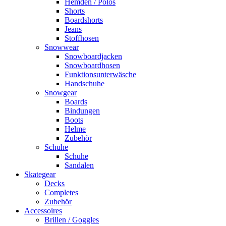
Hemden / Polos
Shorts
Boardshorts
Jeans
Stoffhosen
Snowwear
Snowboardjacken
Snowboardhosen
Funktionsunterwäsche
Handschuhe
Snowgear
Boards
Bindungen
Boots
Helme
Zubehör
Schuhe
Schuhe
Sandalen
Skategear
Decks
Completes
Zubehör
Accessoires
Brillen / Goggles