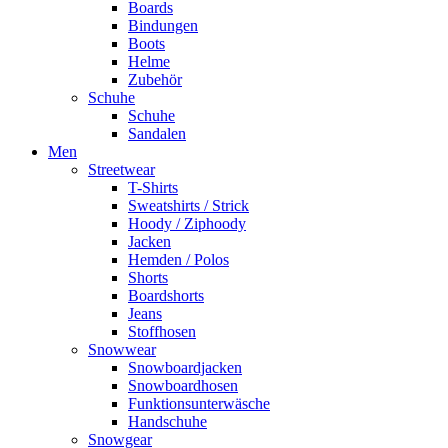
Boards
Bindungen
Boots
Helme
Zubehör
Schuhe
Schuhe
Sandalen
Men
Streetwear
T-Shirts
Sweatshirts / Strick
Hoody / Ziphoody
Jacken
Hemden / Polos
Shorts
Boardshorts
Jeans
Stoffhosen
Snowwear
Snowboardjacken
Snowboardhosen
Funktionsunterwäsche
Handschuhe
Snowgear