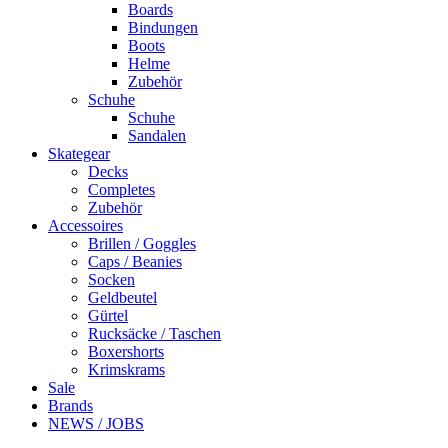
Boards
Bindungen
Boots
Helme
Zubehör
Schuhe
Schuhe
Sandalen
Skategear
Decks
Completes
Zubehör
Accessoires
Brillen / Goggles
Caps / Beanies
Socken
Geldbeutel
Gürtel
Rucksäcke / Taschen
Boxershorts
Krimskrams
Sale
Brands
NEWS / JOBS