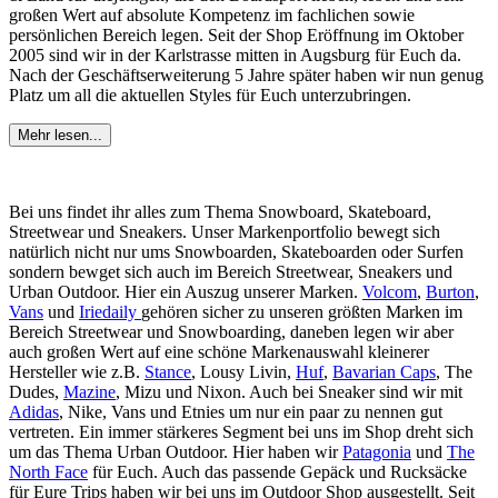
großen Wert auf absolute Kompetenz im fachlichen sowie
persönlichen Bereich legen. Seit der Shop Eröffnung im Oktober
2005 sind wir in der Karlstrasse mitten in Augsburg für Euch da.
Nach der Geschäftserweiterung 5 Jahre später haben wir nun genug
Platz um all die aktuellen Styles für Euch unterzubringen.
Mehr lesen...
Bei uns findet ihr alles zum Thema Snowboard, Skateboard,
Streetwear und Sneakers. Unser Markenportfolio bewegt sich
natürlich nicht nur ums Snowboarden, Skateboarden oder Surfen
sondern bewget sich auch im Bereich Streetwear, Sneakers und
Urban Outdoor. Hier ein Auszug unserer Marken.
Volcom
,
Burton
,
Vans
und
Iriedaily
gehören sicher zu unseren größten Marken im
Bereich Streetwear und Snowboarding, daneben legen wir aber
auch großen Wert auf eine schöne Markenauswahl kleinerer
Hersteller wie z.B.
Stance
, Lousy Livin,
Huf
,
Bavarian Caps
, The
Dudes,
Mazine
, Mizu und Nixon. Auch bei Sneaker sind wir mit
Adidas
, Nike, Vans und Etnies um nur ein paar zu nennen gut
vertreten. Ein immer stärkeres Segment bei uns im Shop dreht sich
um das Thema Urban Outdoor. Hier haben wir
Patagonia
und
The
North Face
für Euch. Auch das passende Gepäck und Rucksäcke
für Eure Trips haben wir bei uns im Outdoor Shop ausgestellt. Seit