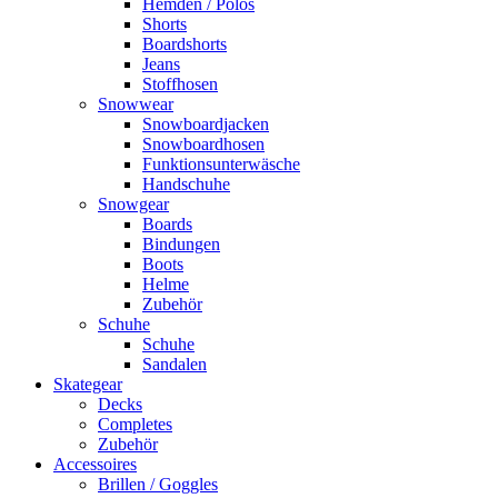
Hemden / Polos
Shorts
Boardshorts
Jeans
Stoffhosen
Snowwear
Snowboardjacken
Snowboardhosen
Funktionsunterwäsche
Handschuhe
Snowgear
Boards
Bindungen
Boots
Helme
Zubehör
Schuhe
Schuhe
Sandalen
Skategear
Decks
Completes
Zubehör
Accessoires
Brillen / Goggles