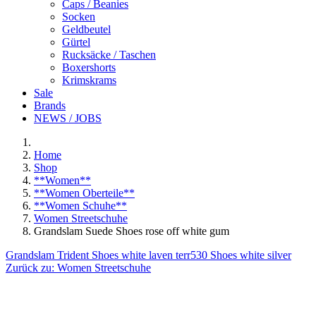
Caps / Beanies
Socken
Geldbeutel
Gürtel
Rucksäcke / Taschen
Boxershorts
Krimskrams
Sale
Brands
NEWS / JOBS
Home
Shop
**Women**
**Women Oberteile**
**Women Schuhe**
Women Streetschuhe
Grandslam Suede Shoes rose off white gum
Grandslam Trident Shoes white laven terr
530 Shoes white silver
Zurück zu:
Women Streetschuhe