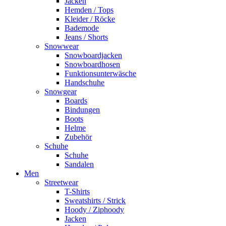
Jacken
Hemden / Tops
Kleider / Röcke
Bademode
Jeans / Shorts
Snowwear
Snowboardjacken
Snowboardhosen
Funktionsunterwäsche
Handschuhe
Snowgear
Boards
Bindungen
Boots
Helme
Zubehör
Schuhe
Schuhe
Sandalen
Men
Streetwear
T-Shirts
Sweatshirts / Strick
Hoody / Ziphoody
Jacken