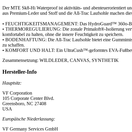
Der MTE Sk8-Hi Waterproof ist aktivitäts- und abenteuerorientiert un
aus Premium-Leder und Stoff und die All-Trac Laufsohle machen diese
• FEUCHTIGKEITSMANAGEMENT: Das HydroGuard™ 360o-Bootie-Desig
• THERMOREGULIERUNG: Die zonale Primaloft®-Isolierung verwen
komfortabel zu halten, ohne die innere Feuchtigkeit zu speichern.
• BODENHAFTUNG: Die All-Trac Laufsohle bietet eine Gummimischung
zu schaffen.
• KOMFORT UND HALT: Ein UltraCush™-geformtes EVA-Fußbett mit e
Zusammensetzung:
WILDLEDER, CANVAS, SYNTHETIK
Hersteller-Info
Hauptsitz:
VF Corporation
105 Corporate Center Blvd.
Greensboro, NC 27408
USA
Europäische Niederlassung:
VF Germany Services GmbH