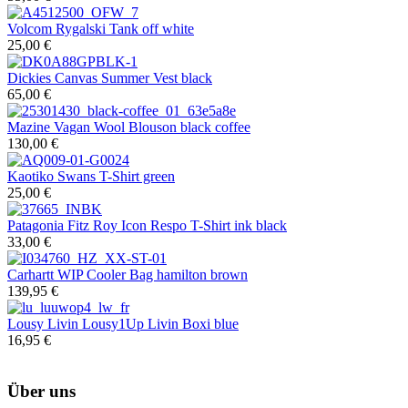
Volcom
Rygalski Tank off white
25,00 €
Dickies
Canvas Summer Vest black
65,00 €
Mazine
Vagan Wool Blouson black coffee
130,00 €
Kaotiko
Swans T-Shirt green
25,00 €
Patagonia
Fitz Roy Icon Respo T-Shirt ink black
33,00 €
Carhartt WIP
Cooler Bag hamilton brown
139,95 €
Lousy Livin
Lousy1Up Livin Boxi blue
16,95 €
Über uns