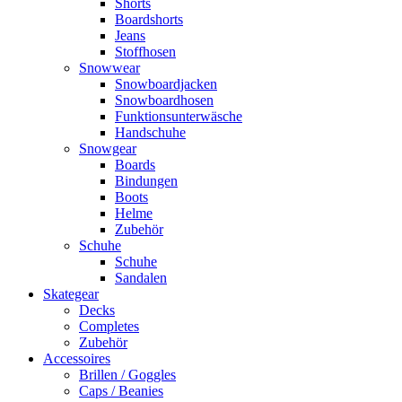
Shorts
Boardshorts
Jeans
Stoffhosen
Snowwear
Snowboardjacken
Snowboardhosen
Funktionsunterwäsche
Handschuhe
Snowgear
Boards
Bindungen
Boots
Helme
Zubehör
Schuhe
Schuhe
Sandalen
Skategear
Decks
Completes
Zubehör
Accessoires
Brillen / Goggles
Caps / Beanies