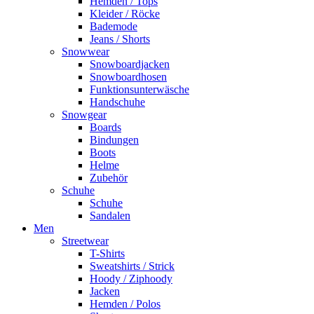
Hemden / Tops
Kleider / Röcke
Bademode
Jeans / Shorts
Snowwear
Snowboardjacken
Snowboardhosen
Funktionsunterwäsche
Handschuhe
Snowgear
Boards
Bindungen
Boots
Helme
Zubehör
Schuhe
Schuhe
Sandalen
Men
Streetwear
T-Shirts
Sweatshirts / Strick
Hoody / Ziphoody
Jacken
Hemden / Polos