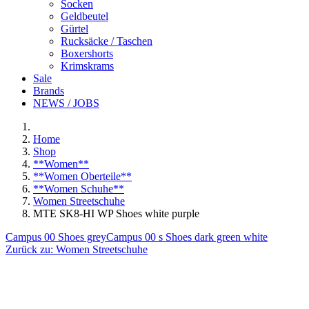
Socken
Geldbeutel
Gürtel
Rucksäcke / Taschen
Boxershorts
Krimskrams
Sale
Brands
NEWS / JOBS
Home
Shop
**Women**
**Women Oberteile**
**Women Schuhe**
Women Streetschuhe
MTE SK8-HI WP Shoes white purple
Campus 00 Shoes grey
Campus 00 s Shoes dark green white
Zurück zu:
Women Streetschuhe