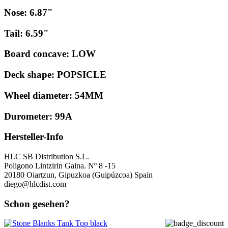
Nose:
6.87"
Tail:
6.59"
Board concave:
LOW
Deck shape:
POPSICLE
Wheel diameter:
54MM
Durometer:
99A
Hersteller-Info
HLC SB Distribution S.L.
Poligono Lintzirin Gaina. Nº 8 -15
20180 Oiartzun, Gipuzkoa (Guipúzcoa) Spain
diego@hlcdist.com
Schon gesehen?