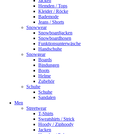
Jacken
Hemden / Tops
Kleider / Röcke
Bademode
Jeans / Shorts
Snowwear
Snowboardjacken
Snowboardhosen
Funktionsunterwäsche
Handschuhe
Snowgear
Boards
Bindungen
Boots
Helme
Zubehör
Schuhe
Schuhe
Sandalen
Men
Streetwear
T-Shirts
Sweatshirts / Strick
Hoody / Ziphoody
Jacken