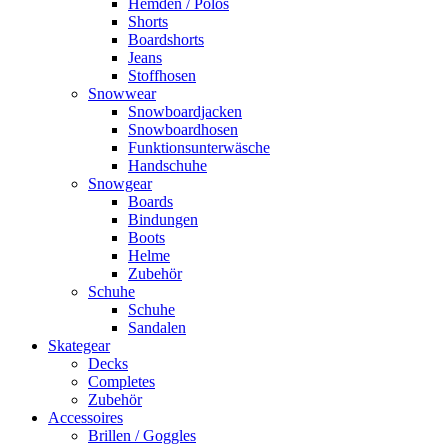
Hemden / Polos
Shorts
Boardshorts
Jeans
Stoffhosen
Snowwear
Snowboardjacken
Snowboardhosen
Funktionsunterwäsche
Handschuhe
Snowgear
Boards
Bindungen
Boots
Helme
Zubehör
Schuhe
Schuhe
Sandalen
Skategear
Decks
Completes
Zubehör
Accessoires
Brillen / Goggles