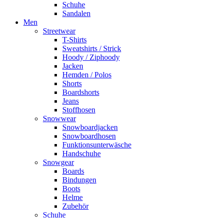
Schuhe
Sandalen
Men
Streetwear
T-Shirts
Sweatshirts / Strick
Hoody / Ziphoody
Jacken
Hemden / Polos
Shorts
Boardshorts
Jeans
Stoffhosen
Snowwear
Snowboardjacken
Snowboardhosen
Funktionsunterwäsche
Handschuhe
Snowgear
Boards
Bindungen
Boots
Helme
Zubehör
Schuhe