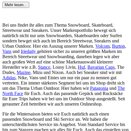
Mehr lesen...
Bei uns findet ihr alles zum Thema Snowboard, Skateboard,
Streetwear und Sneakers. Unser Markenportfolio bewegt sich
natürlich nicht nur ums Snowboarden, Skateboarden oder Surfen
sondern bewget sich auch im Bereich Streetwear, Sneakers und
Urban Outdoor. Hier ein Auszug unserer Marken.
Volcom
,
Burton
,
Vans
und
Iriedaily
gehören sicher zu unseren größten Marken im
Bereich Streetwear und Snowboarding, daneben legen wir aber
auch großen Wert auf eine schöne Markenauswahl kleinerer
Hersteller wie z.B.
Stance
, Lousy Livin,
Huf
,
Bavarian Caps
, The
Dudes,
Mazine
, Mizu und Nixon. Auch bei Sneaker sind wir mit
Adidas
, Nike, Vans und Etnies um nur ein paar zu nennen gut
vertreten. Ein immer stärkeres Segment bei uns im Shop dreht sich
um das Thema Urban Outdoor. Hier haben wir
Patagonia
und
The
North Face
für Euch. Auch das passende Gepäck und Rucksäcke
für Eure Trips haben wir bei uns im Outdoor Shop ausgestellt. Seit
geraumer Zeit betreiben wir auch unseren Onlineshop.
Für die Wintersaison bieten wir Euch natürlich auch einen
passenden Snowboard und Ski Service an. Wir haben die
unterschiedlichsten Service im Angebot. Vom Standard Service bis
hin zum Stanzen machen wir alles für Euch. Auch das einstellen von