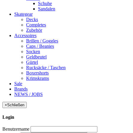
Schuhe
Sandalen
Skategear
Decks
Completes
Zubehör
Accessoires
Brillen / Goggles
Caps / Beanies
Socken
Geldbeutel
Gürtel
Rucksäcke / Taschen
Boxershorts
Krimskrams
Sale
Brands
NEWS / JOBS
×
Schließen
Login
Benutzername