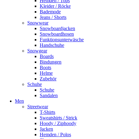
Hemden / Tops
Kleider / Röcke
Bademode
Jeans / Shorts
Snowwear
Snowboardjacken
Snowboardhosen
Funktionsunterwäsche
Handschuhe
Snowgear
Boards
Bindungen
Boots
Helme
Zubehör
Schuhe
Schuhe
Sandalen
Men
Streetwear
T-Shirts
Sweatshirts / Strick
Hoody / Ziphoody
Jacken
Hemden / Polos