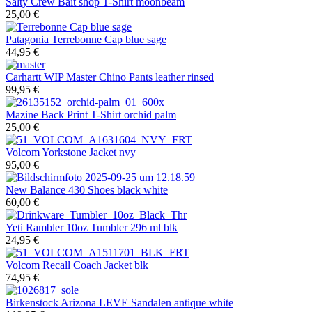
Salty Crew
Bait shop T-Shirt moonbeam
25,00 €
Patagonia
Terrebonne Cap blue sage
44,95 €
Carhartt WIP
Master Chino Pants leather rinsed
99,95 €
Mazine
Back Print T-Shirt orchid palm
25,00 €
Volcom
Yorkstone Jacket nvy
95,00 €
New Balance
430 Shoes black white
60,00 €
Yeti
Rambler 10oz Tumbler 296 ml blk
24,95 €
Volcom
Recall Coach Jacket blk
74,95 €
Birkenstock
Arizona LEVE Sandalen antique white