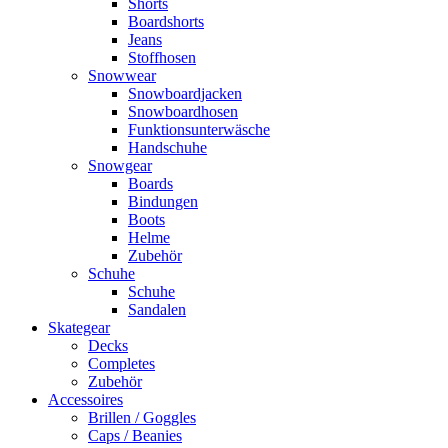
Shorts
Boardshorts
Jeans
Stoffhosen
Snowwear
Snowboardjacken
Snowboardhosen
Funktionsunterwäsche
Handschuhe
Snowgear
Boards
Bindungen
Boots
Helme
Zubehör
Schuhe
Schuhe
Sandalen
Skategear
Decks
Completes
Zubehör
Accessoires
Brillen / Goggles
Caps / Beanies