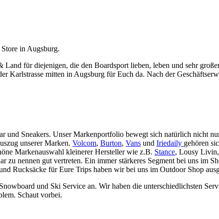
 Store in Augsburg.
 & Land für diejenigen, die den Boardsport lieben, leben und sehr gro
er Karlstrasse mitten in Augsburg für Euch da. Nach der Geschäftserwe
ar und Sneakers. Unser Markenportfolio bewegt sich natürlich nicht 
Auszug unserer Marken.
Volcom
,
Burton
,
Vans
und
Iriedaily
gehören si
höne Markenauswahl kleinerer Hersteller wie z.B.
Stance
, Lousy Livin
aar zu nennen gut vertreten. Ein immer stärkeres Segment bei uns im 
d Rucksäcke für Eure Trips haben wir bei uns im Outdoor Shop ausges
n Snowboard und Ski Service an. Wir haben die unterschiedlichsten Se
blem. Schaut vorbei.