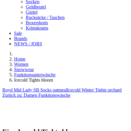
Socken
Geldbeutel
Gürtel
Rucksäcke / Taschen
Boxershorts
Krimskrams
Sale
Brands
NEWS / JOBS
Home
Women
Snowwear
Funktionsunterwäsche
Icecold Tights bloom
Boyd Mid Lady SB Socks oatmeal
Icecold Winter Tights orchard
Zurück zu:
Damen Funktionswäsche