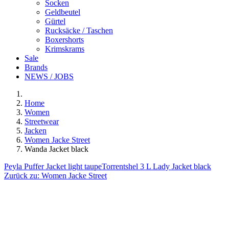
Socken
Geldbeutel
Gürtel
Rucksäcke / Taschen
Boxershorts
Krimskrams
Sale
Brands
NEWS / JOBS
Home
Women
Streetwear
Jacken
Women Jacke Street
Wanda Jacket black
Peyla Puffer Jacket light taupe
Torrentshel 3 L Lady Jacket black
Zurück zu:
Women Jacke Street