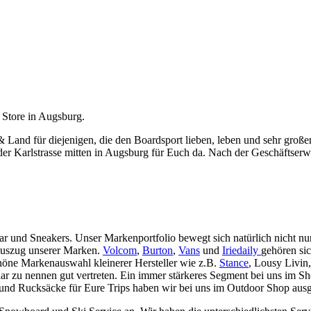
 Store in Augsburg.
 & Land für diejenigen, die den Boardsport lieben, leben und sehr gro
er Karlstrasse mitten in Augsburg für Euch da. Nach der Geschäftserwe
ar und Sneakers. Unser Markenportfolio bewegt sich natürlich nicht 
Auszug unserer Marken.
Volcom
,
Burton
,
Vans
und
Iriedaily
gehören si
höne Markenauswahl kleinerer Hersteller wie z.B.
Stance
, Lousy Livin
aar zu nennen gut vertreten. Ein immer stärkeres Segment bei uns im 
d Rucksäcke für Eure Trips haben wir bei uns im Outdoor Shop ausges