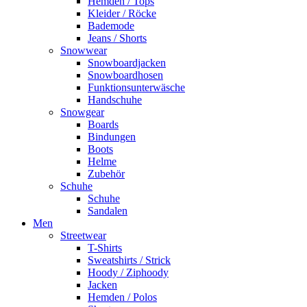
Hemden / Tops
Kleider / Röcke
Bademode
Jeans / Shorts
Snowwear
Snowboardjacken
Snowboardhosen
Funktionsunterwäsche
Handschuhe
Snowgear
Boards
Bindungen
Boots
Helme
Zubehör
Schuhe
Schuhe
Sandalen
Men
Streetwear
T-Shirts
Sweatshirts / Strick
Hoody / Ziphoody
Jacken
Hemden / Polos