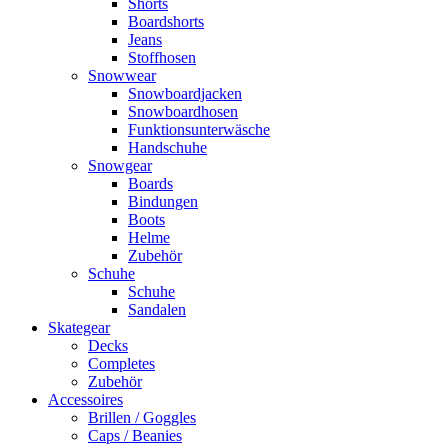
Shorts
Boardshorts
Jeans
Stoffhosen
Snowwear
Snowboardjacken
Snowboardhosen
Funktionsunterwäsche
Handschuhe
Snowgear
Boards
Bindungen
Boots
Helme
Zubehör
Schuhe
Schuhe
Sandalen
Skategear
Decks
Completes
Zubehör
Accessoires
Brillen / Goggles
Caps / Beanies