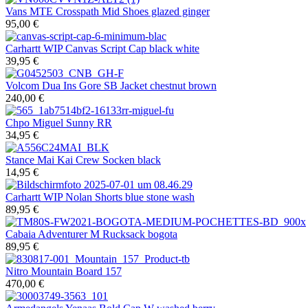
Vans
MTE Crosspath Mid Shoes glazed ginger
95,00 €
Carhartt WIP
Canvas Script Cap black white
39,95 €
Volcom
Dua Ins Gore SB Jacket chestnut brown
240,00 €
Chpo
Miguel Sunny RR
34,95 €
Stance
Mai Kai Crew Socken black
14,95 €
Carhartt WIP
Nolan Shorts blue stone wash
89,95 €
Cabaia
Adventurer M Rucksack bogota
89,95 €
Nitro
Mountain Board 157
470,00 €