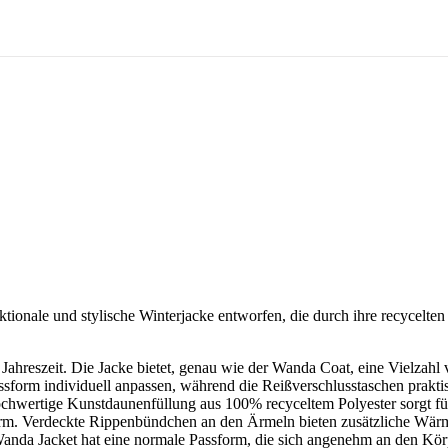
tionale und stylische Winterjacke entworfen, die durch ihre recycelt
e Jahreszeit. Die Jacke bietet, genau wie der Wanda Coat, eine Vielzahl
assform individuell anpassen, während die Reißverschlusstaschen prakti
wertige Kunstdaunenfüllung aus 100% recyceltem Polyester sorgt für e
arm. Verdeckte Rippenbündchen an den Ärmeln bieten zusätzliche Wärm
anda Jacket hat eine normale Passform, die sich angenehm an den Körpe