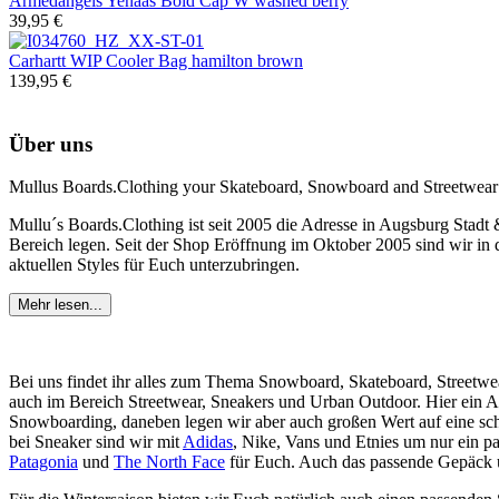
Armedangels
Yenaas Bold Cap W washed berry
39,95 €
Carhartt WIP
Cooler Bag hamilton brown
139,95 €
Über uns
Mullus Boards.Clothing your Skateboard, Snowboard and Streetwear
Mullu´s Boards.Clothing ist seit 2005 die Adresse in Augsburg Stadt
Bereich legen. Seit der Shop Eröffnung im Oktober 2005 sind wir in d
aktuellen Styles für Euch unterzubringen.
Mehr lesen...
Bei uns findet ihr alles zum Thema Snowboard, Skateboard, Streetwe
auch im Bereich Streetwear, Sneakers und Urban Outdoor. Hier ein 
Snowboarding, daneben legen wir aber auch großen Wert auf eine sc
bei Sneaker sind wir mit
Adidas
, Nike, Vans und Etnies um nur ein p
Patagonia
und
The North Face
für Euch. Auch das passende Gepäck un