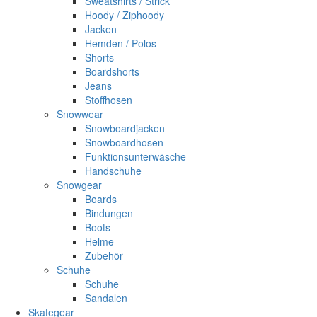
Sweatshirts / Strick
Hoody / Ziphoody
Jacken
Hemden / Polos
Shorts
Boardshorts
Jeans
Stoffhosen
Snowwear
Snowboardjacken
Snowboardhosen
Funktionsunterwäsche
Handschuhe
Snowgear
Boards
Bindungen
Boots
Helme
Zubehör
Schuhe
Schuhe
Sandalen
Skategear