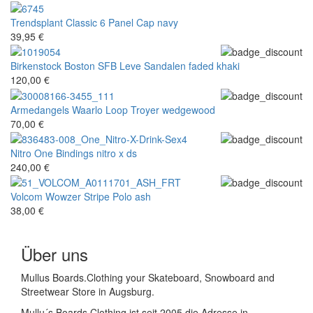
Trendsplant
Classic 6 Panel Cap navy
39,95 €
Birkenstock
Boston SFB Leve Sandalen faded khaki
120,00 €
Armedangels
Waarlo Loop Troyer wedgewood
70,00 €
Nitro
One Bindings nitro x ds
240,00 €
Volcom
Wowzer Stripe Polo ash
38,00 €
Über uns
Mullus Boards.Clothing your Skateboard, Snowboard and
Streetwear Store in Augsburg.
Mullu´s Boards.Clothing ist seit 2005 die Adresse in