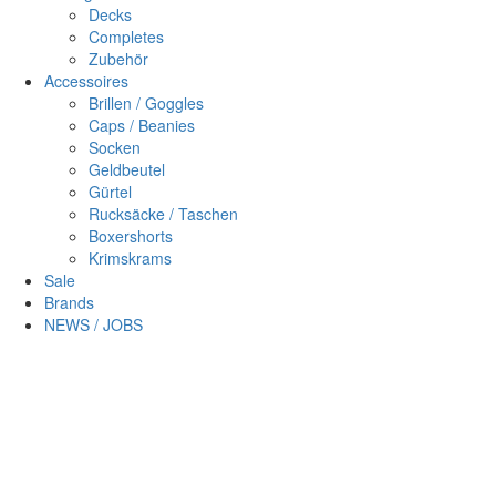
Decks
Completes
Zubehör
Accessoires
Brillen / Goggles
Caps / Beanies
Socken
Geldbeutel
Gürtel
Rucksäcke / Taschen
Boxershorts
Krimskrams
Sale
Brands
NEWS / JOBS
Sc
×
Login
Benutzername