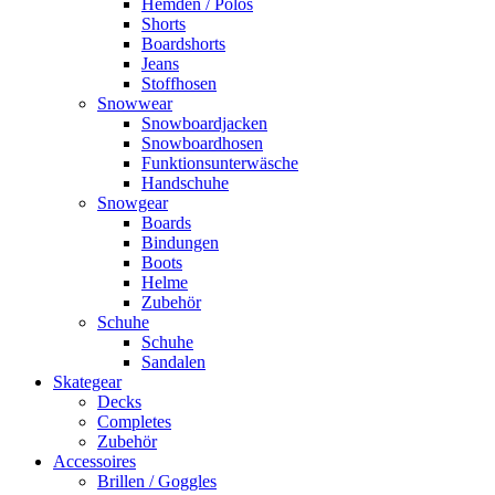
Hemden / Polos
Shorts
Boardshorts
Jeans
Stoffhosen
Snowwear
Snowboardjacken
Snowboardhosen
Funktionsunterwäsche
Handschuhe
Snowgear
Boards
Bindungen
Boots
Helme
Zubehör
Schuhe
Schuhe
Sandalen
Skategear
Decks
Completes
Zubehör
Accessoires
Brillen / Goggles