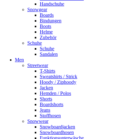
Handschuhe
Snowgear
Boards
Bindungen
Boots
Helme
Zubehör
Schuhe
Schuhe
Sandalen
Men
Streetwear
T-Shirts
Sweatshirts / Strick
Hoody / Ziphoody
Jacken
Hemden / Polos
Shorts
Boardshorts
Jeans
Stoffhosen
Snowwear
Snowboardjacken
Snowboardhosen
Funktionsunterwäsche