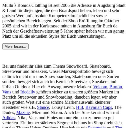
Mullu´s Boards.Clothing ist seit 2005 die Adresse in Augsburg Stadt
& Land für diejenigen, die den Boardsport lieben, leben und sehr
großen Wert auf absolute Kompetenz im fachlichen sowie
persönlichen Bereich legen. Seit der Shop Eröffnung im Oktober
2005 sind wir in der Karlstrasse mitten in Augsburg für Euch da.
Nach der Geschäftserweiterung 5 Jahre später haben wir nun genug
Platz um all die aktuellen Styles für Euch unterzubringen.
Mehr lesen...
Bei uns findet ihr alles zum Thema Snowboard, Skateboard,
Streetwear und Sneakers. Unser Markenportfolio bewegt sich
natürlich nicht nur ums Snowboarden, Skateboarden oder Surfen
sondern bewget sich auch im Bereich Streetwear, Sneakers und
Urban Outdoor. Hier ein Auszug unserer Marken.
Volcom
,
Burton
,
Vans
und
Iriedaily
gehören sicher zu unseren größten Marken im
Bereich Streetwear und Snowboarding, daneben legen wir aber
auch großen Wert auf eine schöne Markenauswahl kleinerer
Hersteller wie z.B.
Stance
, Lousy Livin,
Huf
,
Bavarian Caps
, The
Dudes,
Mazine
, Mizu und Nixon. Auch bei Sneaker sind wir mit
Adidas
, Nike, Vans und Etnies um nur ein paar zu nennen gut
vertreten. Ein immer stärkeres Segment bei uns im Shop dreht sich
um das Thema Urban Outdoor. Hier haben wir
Patagonia
und
The