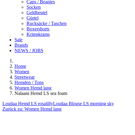
Caps / Beanies
Socken
Geldbeutel
Gürtel
Rucksäcke / Taschen
Boxershorts
Krimskrams
Sale
Brands
NEWS / JOBS
Home
Women
Streetwear
Hemden / Tops
Women Hemd lang
Nalaani Hemd LS sea foam
Louilaa Hemd LS rosalilly
Louilaa Blouse LS morning sky
Zurück zu:
Women Hemd lang