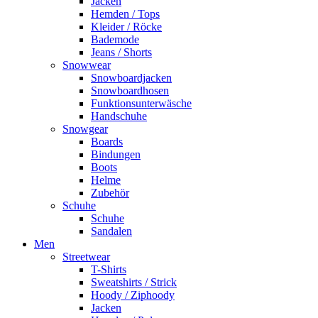
Jacken
Hemden / Tops
Kleider / Röcke
Bademode
Jeans / Shorts
Snowwear
Snowboardjacken
Snowboardhosen
Funktionsunterwäsche
Handschuhe
Snowgear
Boards
Bindungen
Boots
Helme
Zubehör
Schuhe
Schuhe
Sandalen
Men
Streetwear
T-Shirts
Sweatshirts / Strick
Hoody / Ziphoody
Jacken