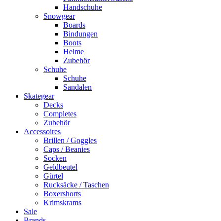
Handschuhe
Snowgear
Boards
Bindungen
Boots
Helme
Zubehör
Schuhe
Schuhe
Sandalen
Skategear
Decks
Completes
Zubehör
Accessoires
Brillen / Goggles
Caps / Beanies
Socken
Geldbeutel
Gürtel
Rucksäcke / Taschen
Boxershorts
Krimskrams
Sale
Brands